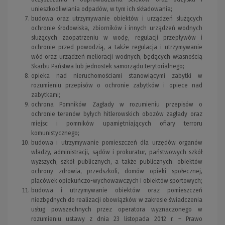
unieszkodliwiania odpadów, w tym ich składowania;
budowa oraz utrzymywanie obiektów i urządzeń służących
ochronie środowiska, zbiorników i innych urządzeń wodnych
służących zaopatrzeniu w wodę, regulacji przepływów i
ochronie przed powodzią, a także regulacja i utrzymywanie
wód oraz urządzeń melioracji wodnych, będących własnością
Skarbu Państwa lub jednostek samorządu terytorialnego;
opieka nad nieruchomościami stanowiącymi zabytki w
rozumieniu przepisów o ochronie zabytków i opiece nad
zabytkami;
ochrona Pomników Zagłady w rozumieniu przepisów o
ochronie terenów byłych hitlerowskich obozów zagłady oraz
miejsc i pomników upamiętniających oﬁary terroru
komunistycznego;
budowa i utrzymywanie pomieszczeń dla urzędów organów
władzy, administracji, sądów i prokuratur, państwowych szkół
wyższych, szkół publicznych, a także publicznych: obiektów
ochrony zdrowia, przedszkoli, domów opieki społecznej,
placówek opiekuńczo-wychowawczych i obiektów sportowych;
budowa i utrzymywanie obiektów oraz pomieszczeń
niezbędnych do realizacji obowiązków w zakresie świadczenia
usług powszechnych przez operatora wyznaczonego w
rozumieniu ustawy z dnia 23 listopada 2012 r. – Prawo