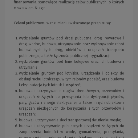
ﬁnansowania, stanowiące realizację celów publicznych, o których
mowa w art. 6 u.g.n.
Celami publicznymi w rozumieniu wskazanego przepisu są:
wydzielanie gruntów pod drogi publiczne, drogi rowerowe i
drogi wodne, budowa, utrzymywanie oraz wykonywanie robót
budowlanych tych dróg, obiektów i urządzeń transportu
publicznego, a także łączności publicznej i sygnalizacji;
wydzielenie gruntów pod linie kolejowe oraz ich budowa i
utrzymanie;
wydzielanie gruntów pod lotniska, urządzenia i obiekty do
obsługi ruchu lotniczego, w tym rejonów podejść, oraz budowa
i eksploatacja tych lotnisk i urządzeń;
budowa i utrzymywanie ciągów drenażowych, przewodów i
urządzeń służących do przesyłania lub dystrybucji płynów,
pary, gazów i energii elektrycznej, a także innych obiektów i
urządzeń niezbędnych do korzystania z tych przewodów i
urządzeń;
budowa i utrzymywanie sieci transportowej dwutlenku węgla;
budowa i utrzymywanie publicznych urządzeń służących do
zaopatrzenia ludności w wodę, gromadzenia, przesyłania,
oczyszczania i odprowadzania ścieków oraz odzysku i