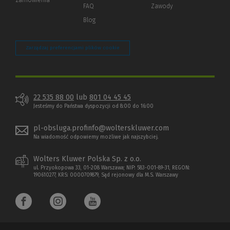
zamówienia
strony)
FAQ
Zawody
Blog
Zarządzaj preferencjami plików cookie
22 535 88 00
lub
801 04 45 45
Jesteśmy do Państwa dyspozycji od 8:00 do 16:00
pl-obsluga.profinfo@wolterskluwer.com
Na wiadomość odpowiemy możliwe jak najszybciej.
Wolters Kluwer Polska Sp. z o.o.
ul. Przyokopowa 33, 01-208 Warszawa; NIP: 583-001-89-31, REGON:
190610277, KRS: 0000709879, Sąd rejonowy dla M.S. Warszawy