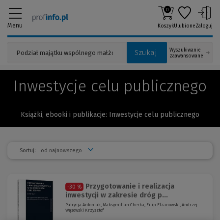
0
Menu
Koszyk
Ulubione
Zaloguj
Wyszukiwanie
Szukaj
zaawansowane
Inwestycje celu publicznego
Książki, ebooki i publikacje: Inwestycje celu publicznego
Sortuj:
Przygotowanie i realizacja
-30 %
inwestycji w zakresie dróg p...
Patrycja Antoniak, Maksymilian Cherka, Filip Elżanowski, Andrzej
Wąsowski Krzysztof