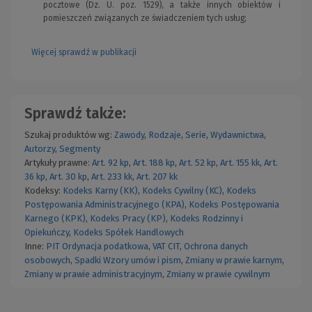
pocztowe (Dz. U. poz. 1529), a także innych obiektów i
pomieszczeń związanych ze świadczeniem tych usług;
Więcej sprawdź w publikacji
Sprawdź także:
Szukaj produktów wg:
Zawody
,
Rodzaje
,
Serie
,
Wydawnictwa
,
Autorzy
,
Segmenty
Artykuły prawne:
Art. 92 kp
,
Art. 188 kp
,
Art. 52 kp
,
Art. 155 kk
,
Art.
36 kp
,
Art. 30 kp
,
Art. 233 kk
,
Art. 207 kk
Kodeksy:
Kodeks Karny (KK)
,
Kodeks Cywilny (KC)
,
Kodeks
Postępowania Administracyjnego (KPA)
,
Kodeks Postępowania
Karnego (KPK)
,
Kodeks Pracy (KP)
,
Kodeks Rodzinny i
Opiekuńczy
,
Kodeks Spółek Handlowych
Inne:
PIT
Ordynacja podatkowa
,
VAT
CIT
,
Ochrona danych
osobowych
,
Spadki
Wzory umów i pism
,
Zmiany w prawie karnym
,
Zmiany w prawie administracyjnym
,
Zmiany w prawie cywilnym