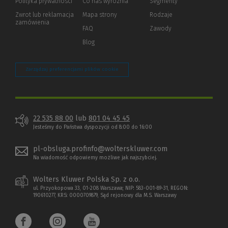
Polityka prywatności
(Nowe
(Link
Co nas wyróżnia
Segmenty
okno)
do
Zwrot lub reklamacja
Mapa strony
Rodzaje
innej
zamówienia
strony)
FAQ
Zawody
Blog
Zarządzaj preferencjami plików cookie
22 535 88 00
lub
801 04 45 45
Jesteśmy do Państwa dyspozycji od 8:00 do 16:00
pl-obsluga.profinfo@wolterskluwer.com
Na wiadomość odpowiemy możliwe jak najszybciej.
Wolters Kluwer Polska Sp. z o.o.
ul. Przyokopowa 33, 01-208 Warszawa; NIP: 583-001-89-31, REGON:
190610277, KRS: 0000709879, Sąd rejonowy dla M.S. Warszawy