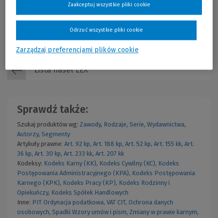
prawidłowe stosowanie stanowi dziś jeden z kluczowych
Zaakceptuj wszystkie pliki cookie
elementów bezpieczeństwa podatkowego przedsiębiorstw.
Szkolenie ON-LINE dla klientów publikacji!
Cena regularna:
159,00 zł
Najniższa cena z 30 dni przed obniżką:
111,30 zł
Odrzuć wszystkie pliki cookie
Wolters Kluwer Polska
EBO-4995 W01P01
143,10 zł
Więcej
Już od:
Rok publikacji: 2026
Zarządzaj preferencjami plików cookie
Lista haseł LEX
Sprawdź także:
Szukaj produktów wg:
Zawody
,
Rodzaje
,
Serie
,
Wydawnictwa
,
Autorzy
,
Segmenty
Artykuły prawne:
Art. 92 kp
,
Art. 188 kp
,
Art. 52 kp
,
Art. 155 kk
,
Art.
36 kp
,
Art. 30 kp
,
Art. 233 kk
,
Art. 207 kk
Kodeksy:
Kodeks Karny (KK)
,
Kodeks Cywilny (KC)
,
Kodeks
Postępowania Administracyjnego (KPA)
,
Kodeks Postępowania
Karnego (KPK)
,
Kodeks Pracy (KP)
,
Kodeks Rodzinny i
Opiekuńczy
,
Kodeks Spółek Handlowych
Inne:
PIT
Ordynacja podatkowa
,
VAT
CIT
,
Ochrona danych
osobowych
,
Spadki
Wzory umów i pism
,
Zmiany w prawie karnym
,