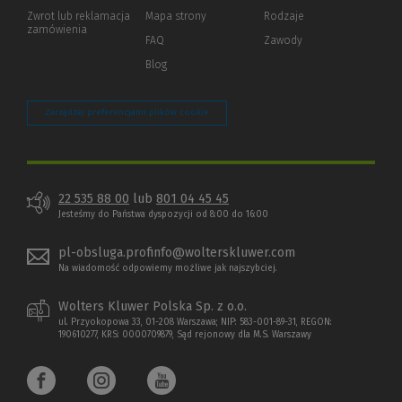
okno)
do
Zwrot lub reklamacja
Mapa strony
Rodzaje
innej
zamówienia
strony)
FAQ
Zawody
Blog
Zarządzaj preferencjami plików cookie
22 535 88 00
lub
801 04 45 45
Jesteśmy do Państwa dyspozycji od 8:00 do 16:00
pl-obsluga.profinfo@wolterskluwer.com
Na wiadomość odpowiemy możliwe jak najszybciej.
Wolters Kluwer Polska Sp. z o.o.
ul. Przyokopowa 33, 01-208 Warszawa; NIP: 583-001-89-31, REGON:
190610277, KRS: 0000709879, Sąd rejonowy dla M.S. Warszawy