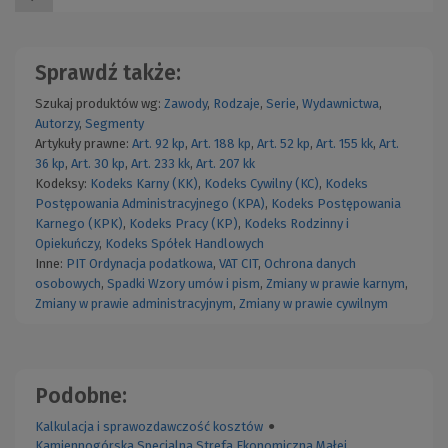
Sprawdź także:
Szukaj produktów wg:
Zawody
,
Rodzaje
,
Serie
,
Wydawnictwa
,
Autorzy
,
Segmenty
Artykuły prawne:
Art. 92 kp
,
Art. 188 kp
,
Art. 52 kp
,
Art. 155 kk
,
Art.
36 kp
,
Art. 30 kp
,
Art. 233 kk
,
Art. 207 kk
Kodeksy:
Kodeks Karny (KK)
,
Kodeks Cywilny (KC)
,
Kodeks
Postępowania Administracyjnego (KPA)
,
Kodeks Postępowania
Karnego (KPK)
,
Kodeks Pracy (KP)
,
Kodeks Rodzinny i
Opiekuńczy
,
Kodeks Spółek Handlowych
Inne:
PIT
Ordynacja podatkowa
,
VAT
CIT
,
Ochrona danych
osobowych
,
Spadki
Wzory umów i pism
,
Zmiany w prawie karnym
,
Zmiany w prawie administracyjnym
,
Zmiany w prawie cywilnym
Podobne:
Kalkulacja i sprawozdawczość kosztów
●
Kamiennogórska Specjalna Strefa Ekonomiczna Małej