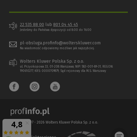
22 535 88 00
lub
801 04 45 45
Jesteśmy do Państwa dyspozycji od 8:00 do 16:00
pl-obsluga.profinfo@wolterskluwer.com
Na wiadomość odpowiemy możliwe jak najszybciej.
Wolters Kluwer Polska Sp. z o.o.
ul. Przyokopowa 33, 01-208 Warszawa; NIP: 583-001-89-31, REGON:
190610277, KRS: 0000709879, Sąd rejonowy dla M.S. Warszawy
Copyright 1997 - 2026 Wolters Kluwer Polska Sp. z o.o.