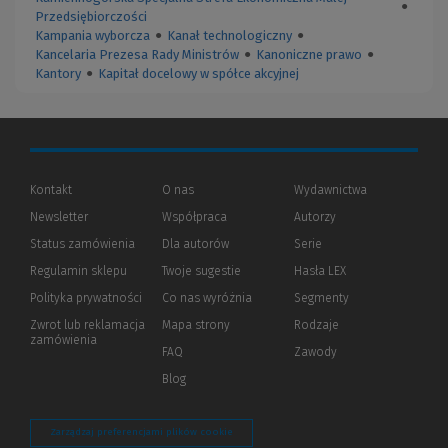
●
Przedsiębiorczości
Kampania wyborcza
●
Kanał technologiczny
●
Kancelaria Prezesa Rady Ministrów
●
Kanoniczne prawo
●
Kantory
●
Kapitał docelowy w spółce akcyjnej
Kontakt
O nas
Wydawnictwa
Newsletter
Współpraca
Autorzy
Status zamówienia
Dla autorów
(Nowe
(Link
Serie
okno)
do
Regulamin sklepu
Twoje sugestie
Hasła LEX
innej
strony)
Polityka prywatności
(Nowe
(Link
Co nas wyróżnia
Segmenty
okno)
do
Zwrot lub reklamacja
Mapa strony
Rodzaje
innej
zamówienia
strony)
FAQ
Zawody
Blog
Zarządzaj preferencjami plików cookie