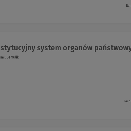
Naj
stytucyjny system organów państwow
umił Szmulik
Najn