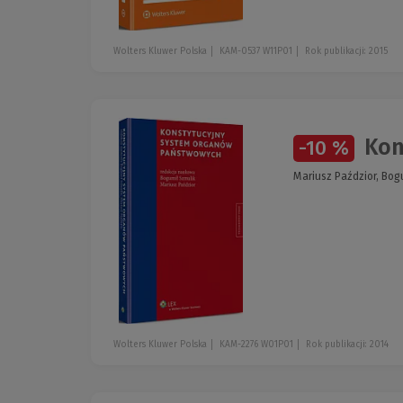
Wolters Kluwer Polska
KAM-0537 W11P01
Rok publikacji: 2015
Kon
-10 %
Mariusz Paździor, Bog
Wolters Kluwer Polska
KAM-2276 W01P01
Rok publikacji: 2014