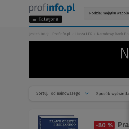
Kategorie
Jesteś tutaj:
Profinfo.pl
Hasła LEX
Narodowy Bank Pol
N
Sortuj:
Sposób wyświetla
Pra
-80 %