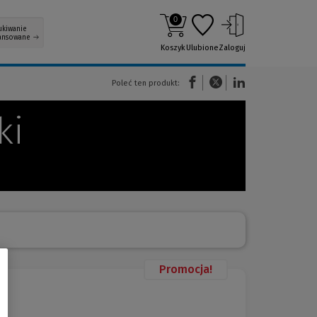
0
ukiwanie
ansowane
Koszyk
Ulubione
Zaloguj
(Nowe okno)
(Link do innej strony)
(Link do innej strony)
Poleć ten produkt:
ki
Promocja!