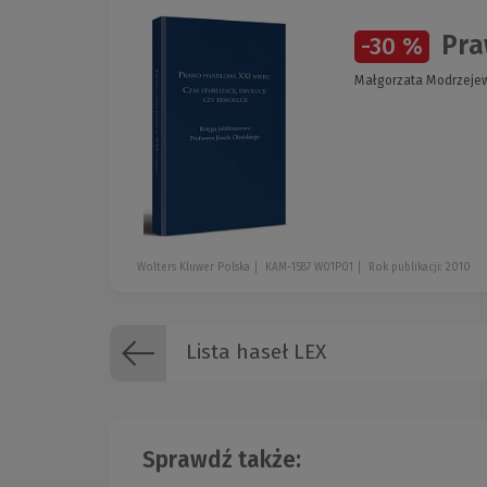
Praw
-30 %
Małgorzata Modrzeje
Wolters Kluwer Polska
KAM-1587 W01P01
Rok publikacji: 2010
Lista haseł LEX
Sprawdź także: