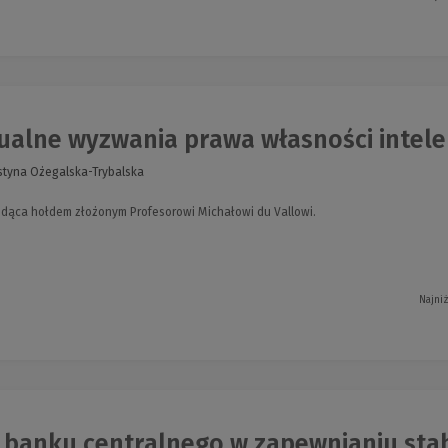
alne wyzwania prawa własności intelekt
ustyna Ożegalska-Trybalska
dąca hołdem złożonym Profesorowi Michałowi du Vallowi.
Najni
banku centralnego w zapewnianiu stabil