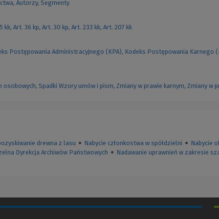
ctwa
,
Autorzy
,
Segmenty
55 kk
,
Art. 36 kp
,
Art. 30 kp
,
Art. 233 kk
,
Art. 207 kk
ks Postępowania Administracyjnego (KPA)
,
Kodeks Postępowania Karnego 
h osobowych
,
Spadki
Wzory umów i pism
,
Zmiany w prawie karnym
,
Zmiany w p
pozyskiwanie drewna z lasu
●
Nabycie członkostwa w spółdzielni
●
Nabycie o
zelna Dyrekcja Archiwów Państwowych
●
Nadawanie uprawnień w zakresie sz