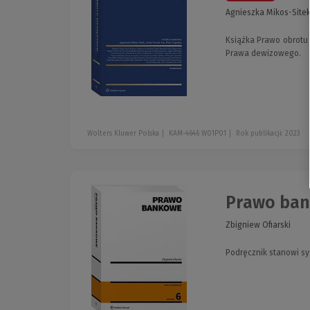
Agnieszka Mikos-Sitek
Książka Prawo obrotu 
Prawa dewizowego.
Wolters Kluwer Polska
KAM-4646 W01P01
Rok publikacji: 2023
Prawo ba
Zbigniew Ofiarski
Podręcznik stanowi sy