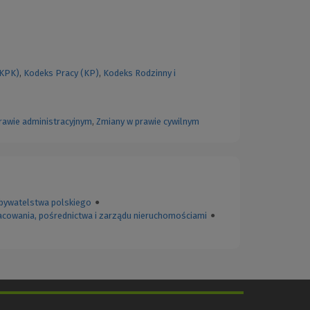
(KPK)
,
Kodeks Pracy (KP)
,
Kodeks Rodzinny i
rawie administracyjnym
,
Zmiany w prawie cywilnym
bywatelstwa polskiego
●
acowania, pośrednictwa i zarządu nieruchomościami
●