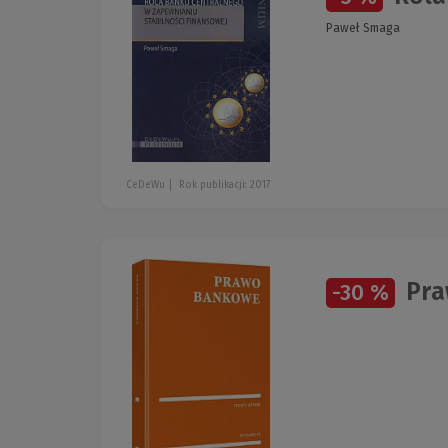
Paweł Smaga
CeDeWu
Rok publikacji: 2017
Pra
-30 %