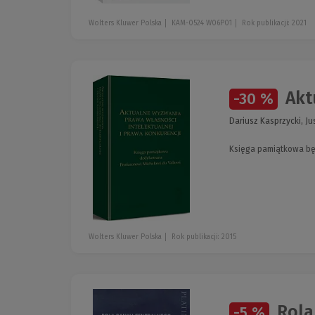
Wolters Kluwer Polska
KAM-0524 W06P01
Rok publikacji: 2021
Aktu
-30 %
Dariusz Kasprzycki, J
Księga pamiątkowa bę
Wolters Kluwer Polska
Rok publikacji: 2015
Rola 
-5 %