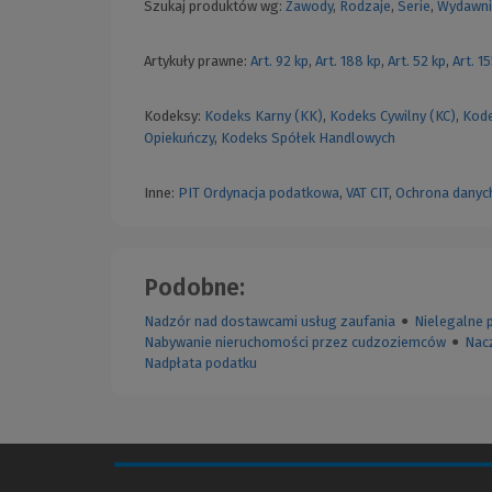
Szukaj produktów wg:
Zawody
,
Rodzaje
,
Serie
,
Wydawni
Artykuły prawne:
Art. 92 kp
,
Art. 188 kp
,
Art. 52 kp
,
Art. 1
Kodeksy:
Kodeks Karny (KK)
,
Kodeks Cywilny (KC)
,
Kode
Opiekuńczy
,
Kodeks Spółek Handlowych
Inne:
PIT
Ordynacja podatkowa
,
VAT
CIT
,
Ochrona danyc
Podobne:
Nadzór nad dostawcami usług zaufania
●
Nielegalne 
Nabywanie nieruchomości przez cudzoziemców
●
Nac
Nadpłata podatku