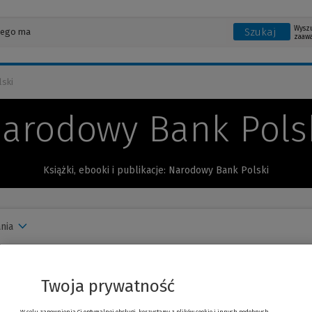
Wysz
Szukaj
zaaw
ski
arodowy Bank Pols
Książki, ebooki i publikacje: Narodowy Bank Polski
nia
Twoja prywatność
wo obrotu pieniężnego. Komentarz
W celu zapewnienia Ci optymalnej obsługi, korzystamy z plików cookie i innych podobnych