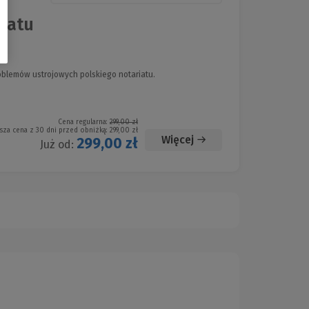
riatu
oblemów ustrojowych polskiego notariatu.
Cena regularna:
299,00 zł
sza cena z 30 dni przed obniżką:
299,00 zł
Więcej
299,00 zł
Już od: