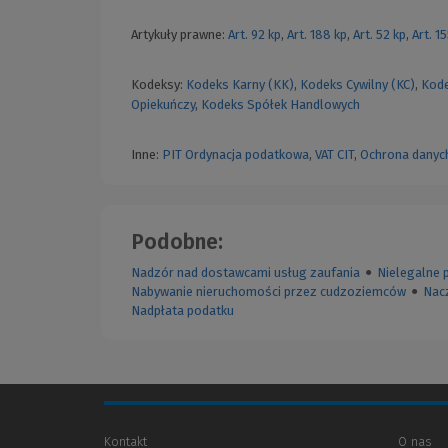
Artykuły prawne:
Art. 92 kp
,
Art. 188 kp
,
Art. 52 kp
,
Art. 1
Kodeksy:
Kodeks Karny (KK)
,
Kodeks Cywilny (KC)
,
Kode
Opiekuńczy
,
Kodeks Spółek Handlowych
Inne:
PIT
Ordynacja podatkowa
,
VAT
CIT
,
Ochrona danyc
Podobne:
Nadzór nad dostawcami usług zaufania
●
Nielegalne 
Nabywanie nieruchomości przez cudzoziemców
●
Nac
Nadpłata podatku
Kontakt
O nas