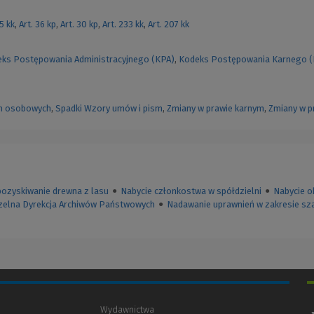
55 kk
,
Art. 36 kp
,
Art. 30 kp
,
Art. 233 kk
,
Art. 207 kk
ks Postępowania Administracyjnego (KPA)
,
Kodeks Postępowania Karnego 
h osobowych
,
Spadki
Wzory umów i pism
,
Zmiany w prawie karnym
,
Zmiany w p
pozyskiwanie drewna z lasu
●
Nabycie członkostwa w spółdzielni
●
Nabycie o
zelna Dyrekcja Archiwów Państwowych
●
Nadawanie uprawnień w zakresie sz
Wydawnictwa