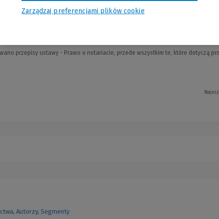
Zarządzaj preferencjami plików cookie
tariacie. Komentarz. Tom I. Ustrój nota
wano przepisy ustawy - Prawo o notariacie, przede wszystkim te, które dotyczą pr
Najniż
ctwa
,
Autorzy
,
Segmenty