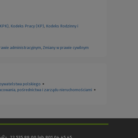
(KPK)
,
Kodeks Pracy (KP)
,
Kodeks Rodzinny i
rawie administracyjnym
,
Zmiany w prawie cywilnym
bywatelstwa polskiego
●
acowania, pośrednictwa i zarządu nieruchomościami
●
22 535 88 00
lub
801 04 45 45