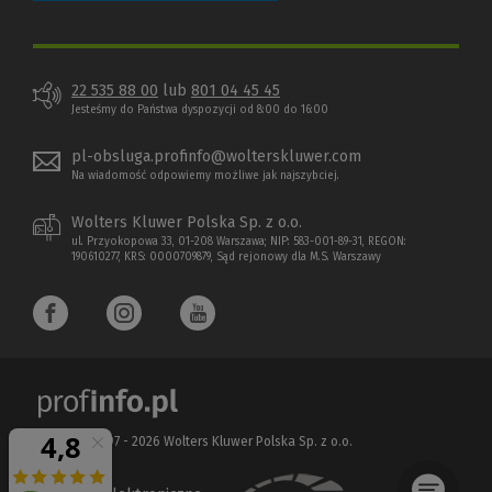
22 535 88 00
lub
801 04 45 45
Jesteśmy do Państwa dyspozycji od 8:00 do 16:00
pl-obsluga.profinfo@wolterskluwer.com
Na wiadomość odpowiemy możliwe jak najszybciej.
Wolters Kluwer Polska Sp. z o.o.
ul. Przyokopowa 33, 01-208 Warszawa; NIP: 583-001-89-31, REGON:
190610277, KRS: 0000709879, Sąd rejonowy dla M.S. Warszawy
Copyright 1997 - 2026 Wolters Kluwer Polska Sp. z o.o.