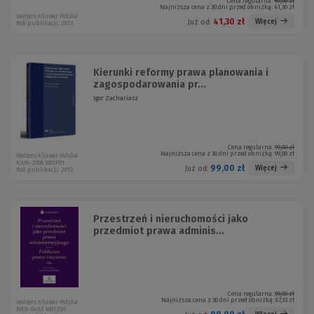
Cena regularna:
59,00 zł
Najniższa cena z 30 dni przed obniżką:
41,30 zł
Wolters Kluwer Polska
41,30 zł
Więcej
Już od:
Rok publikacji: 2013
Kierunki reformy prawa planowania i
zagospodarowania pr...
Igor Zachariasz
Cena regularna:
99,00 zł
Najniższa cena z 30 dni przed obniżką:
99,00 zł
Wolters Kluwer Polska
KAM-2006 W01P01
99,00 zł
Więcej
Już od:
Rok publikacji: 2012
Przestrzeń i nieruchomości jako
przedmiot prawa adminis...
Cena regularna:
99,00 zł
Najniższa cena z 30 dni przed obniżką:
67,33 zł
Wolters Kluwer Polska
NEX-0452 W01Z01