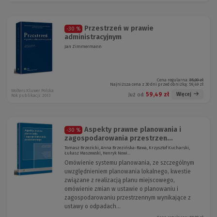
Przestrzeń w prawie
-30 %
administracyjnym
Jan Zimmermann
Cena regularna:
85,00 zł
Najniższa cena z 30 dni przed obniżką:
59,49 zł
Wolters Kluwer Polska
59,49 zł
Więcej
Już od:
Rok publikacji: 2013
Aspekty prawne planowania i
-30 %
zagospodarowania przestrzen...
Tomasz Brzezicki, Anna Brzezińska-Rawa, Krzysztof Kucharski,
Łukasz Maszewski, Henryk Nowi...
Omówienie systemu planowania, ze szczególnym
uwzględnieniem planowania lokalnego, kwestie
związane z realizacją planu miejscowego,
omówienie zmian w ustawie o planowaniu i
zagospodarowaniu przestrzennym wynikające z
ustawy o odpadach...