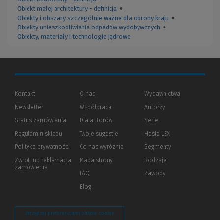
Obiekt małej architektury - definicja
●
Obiekty i obszary szczególnie ważne dla obrony kraju
●
Obiekty unieszkodliwiania odpadów wydobywczych
●
Obiekty, materiały i technologie jądrowe
Kontakt
O nas
Wydawnictwa
Newsletter
Współpraca
Autorzy
Status zamówienia
Dla autorów
(Nowe
(Link
Serie
okno)
do
Regulamin sklepu
Twoje sugestie
Hasła LEX
innej
strony)
Polityka prywatności
(Nowe
(Link
Co nas wyróżnia
Segmenty
okno)
do
Zwrot lub reklamacja
Mapa strony
Rodzaje
innej
zamówienia
strony)
FAQ
Zawody
Blog
Zarządzaj preferencjami plików cookie