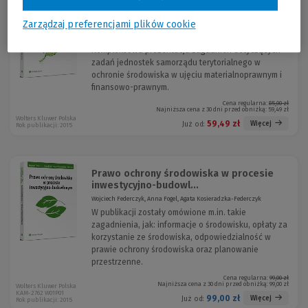
Zadania samorządu terytorialnego
-30 %
w ochronie środowiska....
Zarządzaj preferencjami plików cookie
Anna Barczak, Ewa Kowalewska
Kompleksowa prezentacja zagadnień dotyczących
zadań jednostek samorządu terytorialnego w
ochronie środowiska w ujęciu materialnoprawnym i
finansowo-prawnym.
Cena regularna:
85,00 zł
Najniższa cena z 30 dni przed obniżką:
59,49 zł
Wolters Kluwer Polska
59,49 zł
Więcej
Już od:
Rok publikacji: 2015
Prawo ochrony środowiska w procesie
inwestycyjno-budowl...
Wojciech Federczyk, Anna Fogel, Agata Kosieradzka-Federczyk
W publikacji zostały omówione m.in. takie
zagadnienia, jak: informacje o środowisku, opłaty za
korzystanie ze środowiska, odpowiedzialność w
prawie ochrony środowiska oraz planowanie
przestrzenne.
Cena regularna:
99,00 zł
Najniższa cena z 30 dni przed obniżką:
99,00 zł
Wolters Kluwer Polska
KAM-2762 W01P01
99,00 zł
Więcej
Już od:
Rok publikacji: 2015