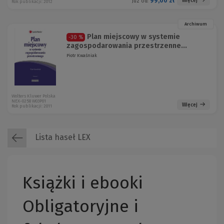
99,00 zł
Więcej
Już od:
Rok publikacji: 2012
Archiwum
Plan miejscowy w systemie
-30 %
zagospodarowania przestrzenne...
Piotr Kwaśniak
Wolters Kluwer Polska
NEX-0258 W03P01
Więcej
Rok publikacji: 2011
Lista haseł LEX
Książki i ebooki
Obligatoryjne i