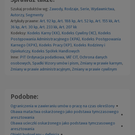
Szukaj produktów wg:
Zawody
,
Rodzaje
,
Serie
,
Wydawnictwa
,
Autorzy
,
Segmenty
Artykuły prawne:
Art. 92 kp
,
Art. 188 kp
,
Art. 52 kp
,
Art. 155 kk
,
Art.
36 kp
,
Art. 30 kp
,
Art. 233 kk
,
Art. 207 kk
Kodeksy:
Kodeks Karny (KK)
,
Kodeks Cywilny (KC)
,
Kodeks
Postępowania Administracyjnego (KPA)
,
Kodeks Postępowania
Karnego (KPK)
,
Kodeks Pracy (KP)
,
Kodeks Rodzinny i
Opiekuńczy
,
Kodeks Spółek Handlowych
Inne:
PIT
Ordynacja podatkowa
,
VAT
CIT
,
Ochrona danych
osobowych
,
Spadki
Wzory umów i pism
,
Zmiany w prawie karnym
,
Zmiany w prawie administracyjnym
,
Zmiany w prawie cywilnym
Podobne:
Ograniczenia w zawieraniu umów o pracę na czas określony
●
Obawa matactwa oskarżonego jako podstawa tymczasowego
●
aresztowania
Obawa ucieczki oskarżonego jako podstawa tymczasowego
●
aresztowania
Obiekt budowlany - definicja
●