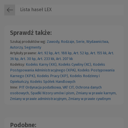
Lista haseł LEX
Sprawdź także:
Szukaj produktów wg:
Zawody
,
Rodzaje
,
Serie
,
Wydawnictwa
,
Autorzy
,
Segmenty
Artykuły prawne:
Art. 92 kp
,
Art. 188 kp
,
Art. 52 kp
,
Art. 155 kk
,
Art.
36 kp
,
Art. 30 kp
,
Art. 233 kk
,
Art. 207 kk
Kodeksy:
Kodeks Karny (KK)
,
Kodeks Cywilny (KC)
,
Kodeks
Postępowania Administracyjnego (KPA)
,
Kodeks Postępowania
Karnego (KPK)
,
Kodeks Pracy (KP)
,
Kodeks Rodzinny i
Opiekuńczy
,
Kodeks Spółek Handlowych
Inne:
PIT
Ordynacja podatkowa
,
VAT
CIT
,
Ochrona danych
osobowych
,
Spadki
Wzory umów i pism
,
Zmiany w prawie karnym
,
Zmiany w prawie administracyjnym
,
Zmiany w prawie cywilnym
Podobne: