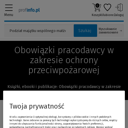
0
Menu
Koszyk
Ulubione
Zaloguj
Wyszukiwanie
Szukaj
zaawansowane
Obowiązki pracodawcy w
zakresie ochrony
przeciwpożarowej
Książki, ebooki i publikacje: Obowiązki pracodawcy w zakresie
ochrony przeciwpożarowej
Twoja prywatność
Sortuj:
W celu zapewnienia Ci optymalnej obsługi, korzystamy z plików cookie i innych podobnych
technologii. Dane zebrane za pomocą tych technologii wykorzystujemy do różnych celów, między
innymi do ulepszania funkcjonalności strony, zapamiętywania Twoich preferencji,
Promocja!
Zapowiedź
wyświetlania najtrafniejszych treści oraz najbardziej przydatnych reklam. Możesz wybrać