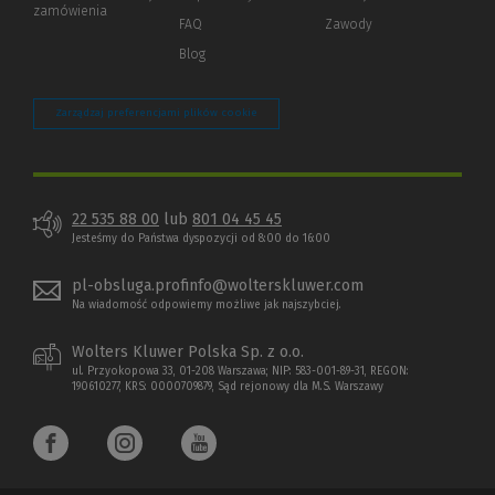
zamówienia
strony)
FAQ
Zawody
Blog
Zarządzaj preferencjami plików cookie
22 535 88 00
lub
801 04 45 45
Jesteśmy do Państwa dyspozycji od 8:00 do 16:00
pl-obsluga.profinfo@wolterskluwer.com
Na wiadomość odpowiemy możliwe jak najszybciej.
Wolters Kluwer Polska Sp. z o.o.
ul. Przyokopowa 33, 01-208 Warszawa; NIP: 583-001-89-31, REGON:
190610277, KRS: 0000709879, Sąd rejonowy dla M.S. Warszawy