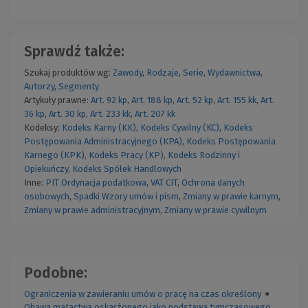
Sprawdź także:
Szukaj produktów wg:
Zawody
,
Rodzaje
,
Serie
,
Wydawnictwa
,
Autorzy
,
Segmenty
Artykuły prawne:
Art. 92 kp
,
Art. 188 kp
,
Art. 52 kp
,
Art. 155 kk
,
Art.
36 kp
,
Art. 30 kp
,
Art. 233 kk
,
Art. 207 kk
Kodeksy:
Kodeks Karny (KK)
,
Kodeks Cywilny (KC)
,
Kodeks
Postępowania Administracyjnego (KPA)
,
Kodeks Postępowania
Karnego (KPK)
,
Kodeks Pracy (KP)
,
Kodeks Rodzinny i
Opiekuńczy
,
Kodeks Spółek Handlowych
Inne:
PIT
Ordynacja podatkowa
,
VAT
CIT
,
Ochrona danych
osobowych
,
Spadki
Wzory umów i pism
,
Zmiany w prawie karnym
,
Zmiany w prawie administracyjnym
,
Zmiany w prawie cywilnym
Podobne:
Ograniczenia w zawieraniu umów o pracę na czas określony
●
Obawa matactwa oskarżonego jako podstawa tymczasowego