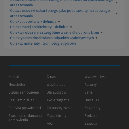
●
aresztowania
Obawa ucieczki oskarżonego jako podstawa tymczasowego
●
aresztowania
Obiekt budowlany - definicja
●
Obiekt małej architektury - definicja
●
Obiekty i obszary szczególnie ważne dla obrony kraju
●
Obiekty unieszkodliwiania odpadów wydobywczych
●
Obiekty, materiały i technologie jądrowe
Kontakt
O nas
Wydawnictwa
Newsletter
Współpraca
Autorzy
Status zamówienia
Dla autorów
(Nowe
(Link
Serie
okno)
do
Regulamin sklepu
Twoje sugestie
Hasła LEX
innej
strony)
Polityka prywatności
(Nowe
(Link
Co nas wyróżnia
Segmenty
okno)
do
Zwrot lub reklamacja
Mapa strony
Rodzaje
innej
zamówienia
strony)
FAQ
Zawody