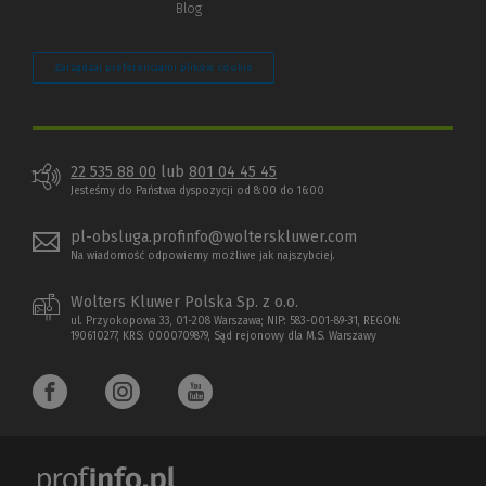
Blog
Zarządzaj preferencjami plików cookie
22 535 88 00
lub
801 04 45 45
Jesteśmy do Państwa dyspozycji od 8:00 do 16:00
pl-obsluga.profinfo@wolterskluwer.com
Na wiadomość odpowiemy możliwe jak najszybciej.
Wolters Kluwer Polska Sp. z o.o.
ul. Przyokopowa 33, 01-208 Warszawa; NIP: 583-001-89-31, REGON:
190610277, KRS: 0000709879, Sąd rejonowy dla M.S. Warszawy