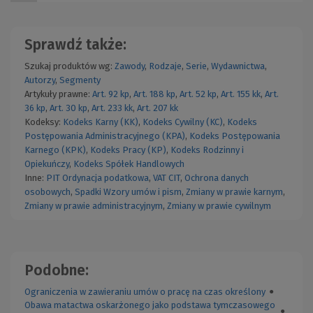
Sprawdź także:
Szukaj produktów wg:
Zawody
,
Rodzaje
,
Serie
,
Wydawnictwa
,
Autorzy
,
Segmenty
Artykuły prawne:
Art. 92 kp
,
Art. 188 kp
,
Art. 52 kp
,
Art. 155 kk
,
Art.
36 kp
,
Art. 30 kp
,
Art. 233 kk
,
Art. 207 kk
Kodeksy:
Kodeks Karny (KK)
,
Kodeks Cywilny (KC)
,
Kodeks
Postępowania Administracyjnego (KPA)
,
Kodeks Postępowania
Karnego (KPK)
,
Kodeks Pracy (KP)
,
Kodeks Rodzinny i
Opiekuńczy
,
Kodeks Spółek Handlowych
Inne:
PIT
Ordynacja podatkowa
,
VAT
CIT
,
Ochrona danych
osobowych
,
Spadki
Wzory umów i pism
,
Zmiany w prawie karnym
,
Zmiany w prawie administracyjnym
,
Zmiany w prawie cywilnym
Podobne:
Ograniczenia w zawieraniu umów o pracę na czas określony
●
Obawa matactwa oskarżonego jako podstawa tymczasowego
●