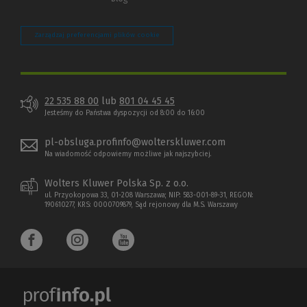
Zarządzaj preferencjami plików cookie
22 535 88 00
lub
801 04 45 45
Jesteśmy do Państwa dyspozycji od 8:00 do 16:00
pl-obsluga.profinfo@wolterskluwer.com
Na wiadomość odpowiemy możliwe jak najszybciej.
Wolters Kluwer Polska Sp. z o.o.
ul. Przyokopowa 33, 01-208 Warszawa; NIP: 583-001-89-31, REGON:
190610277, KRS: 0000709879, Sąd rejonowy dla M.S. Warszawy