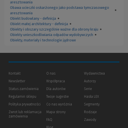
aresztowania
Obawa ucieczki oskarżonego jako podstawa tymczasowego
●
aresztowania
Obiekt budowlany - definicja
●
Obiekt małej architektury - definicja
●
Obiekty i obszary szczególnie ważne dla obrony kraju
●
Obiekty unieszkodliwiania odpadów wydobywczych
●
Obiekty, materiały i technologie jądrowe
Kontakt
O nas
Wydawnictwa
Newsletter
Współpraca
Autorzy
Status zamówienia
Dla autorów
(Nowe
(Link
Serie
okno)
do
Regulamin sklepu
Twoje sugestie
Hasła LEX
innej
strony)
Polityka prywatności
(Nowe
(Link
Co nas wyróżnia
Segmenty
okno)
do
Zwrot lub reklamacja
Mapa strony
Rodzaje
innej
zamówienia
strony)
FAQ
Zawody
Blog