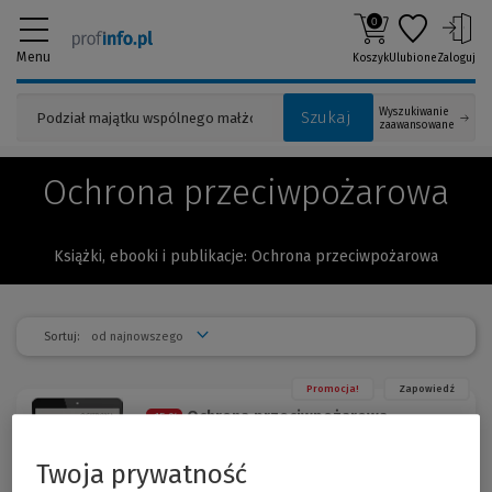
0
Menu
Koszyk
Ulubione
Zaloguj
Wyszukiwanie
Szukaj
zaawansowane
Ochrona przeciwpożarowa
Książki, ebooki i publikacje: Ochrona przeciwpożarowa
Sortuj:
Promocja!
Zapowiedź
Ochrona przeciwpożarowa.
-15 %
Komentarz [PRZEDSPRZEDAŻ]
Dariusz P. Kała
Twoja prywatność
Publikacja zawiera kompleksowy komentarz do ustawy o
ochronie przeciwpożarowej – aktu prawnego, który wraz z