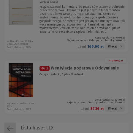
Dariusz P. Kała
Książka stanowi komentarz do przepisów ustawy o ochronie
przeciwpożarowej. Ustawa ta jest jednym z fundamentów
bezpieczeństwa wewnętrznego państwa i ma szerokie
zastosowanie do wielu podmiotów życia społecznego i
gospodarczego. Komentarz jest jedynym aktualnym oraz tak
wyczerpującym opracowaniem tej tematyki na rynku
wydawniczym. Zawiera wiele odniesień do wykładni prawa
zawartej w orzecznictwie sądów i administracji.
Cena regularna:
169,00 zł
Najniższa cena z 30 dni przed obniżką:
169,00 zł
Wolters Kluwer Polska
KAM-4842 W01P01
169,00 zł
Więcej
Już od:
Rok publikacji: 2024
Promocja!
Wentylacja pożarowa Oddymianie
-16 %
Grzegorz Kubicki, Bogdan Mizieliński
Cena regularna:
104,00 zł
Najniższa cena z 30 dni przed obniżką:
104,00 zł
Wydawnictwo Naukowe
PWN
87,36 zł
Więcej
Już od:
Rok publikacji: 2017
Lista haseł LEX