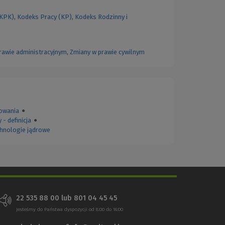
(KPK)
,
Kodeks Pracy (KP)
,
Kodeks Rodzinny i
rawie administracyjnym
,
Zmiany w prawie cywilnym
owania
●
 - definicja
●
echnologie jądrowe
22 535 88 00
lub
801 04 45 45
Jesteśmy do Państwa dyspozycji od 8:00 do 16:00