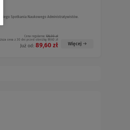
wskiego Spotkania Naukowego Administratywistów.
Cena regularna:
128,00 zł
iższa cena z 30 dni przed obniżką:
89,60 zł
Więcej
89,60 zł
Już od: