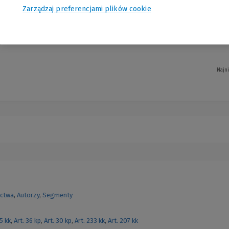
Zarządzaj preferencjami plików cookie
iór referatów i głosów w dyskusji przedstawionych podczas VI Krakowsko-Wrocła
Najn
ctwa
,
Autorzy
,
Segmenty
55 kk
,
Art. 36 kp
,
Art. 30 kp
,
Art. 233 kk
,
Art. 207 kk