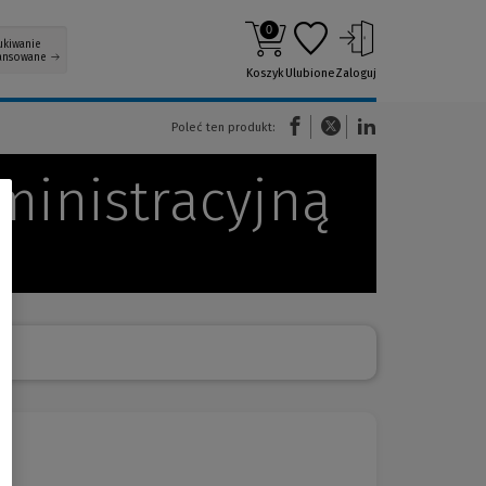
0
ukiwanie
ansowane
Koszyk
Ulubione
Zaloguj
(Nowe okno)
(Link do innej strony)
(Link do innej strony)
Poleć ten produkt:
inistracyjną
ną