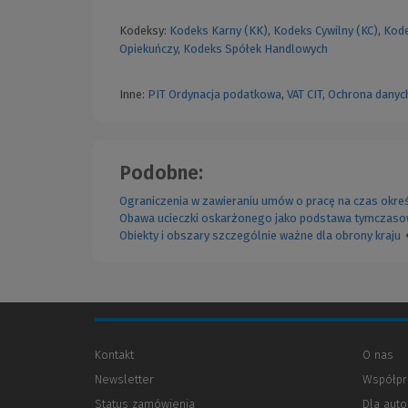
Kodeksy:
Kodeks Karny (KK)
,
Kodeks Cywilny (KC)
,
Kode
Opiekuńczy
,
Kodeks Spółek Handlowych
Inne:
PIT
Ordynacja podatkowa
,
VAT
CIT
,
Ochrona danyc
Podobne:
Ograniczenia w zawieraniu umów o pracę na czas okre
Obawa ucieczki oskarżonego jako podstawa tymczas
Obiekty i obszary szczególnie ważne dla obrony kraju
Kontakt
O nas
Newsletter
Współpr
Status zamówienia
Dla aut