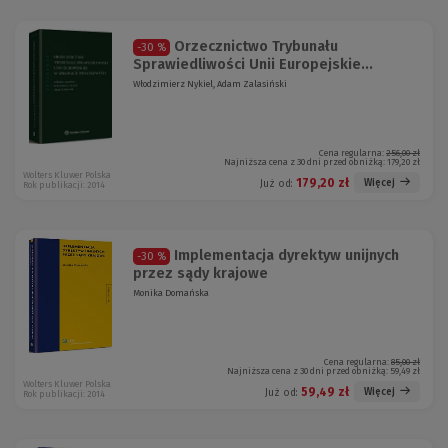
Orzecznictwo Trybunału
-30 %
Sprawiedliwości Unii Europejskie...
Włodzimierz Nykiel, Adam Zalasiński
Cena regularna:
256,00 zł
Najniższa cena z 30 dni przed obniżką:
179,20 zł
Wolters Kluwer Polska
179,20 zł
Więcej
Już od:
Rok publikacji: 2014
Implementacja dyrektyw unijnych
-30 %
przez sądy krajowe
Monika Domańska
Cena regularna:
85,00 zł
Najniższa cena z 30 dni przed obniżką:
59,49 zł
Wolters Kluwer Polska
59,49 zł
Więcej
Już od:
Rok publikacji: 2014