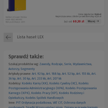
Cena regularna:
99,00 zł
Najniższa cena z 30 dni przed obniżką:
67,33 zł
Wolters Kluwer Polska
KAM-1832 W01P01
69,30 zł
Więcej
Już od:
Rok publikacji: 2011
Lista haseł LEX
Sprawdź także:
Szukaj produktów wg:
Zawody
,
Rodzaje
,
Serie
,
Wydawnictwa
,
Autorzy
,
Segmenty
Artykuły prawne:
Art. 92 kp
,
Art. 188 kp
,
Art. 52 kp
,
Art. 155 kk
,
Art.
36 kp
,
Art. 30 kp
,
Art. 233 kk
,
Art. 207 kk
Kodeksy:
Kodeks Karny (KK)
,
Kodeks Cywilny (KC)
,
Kodeks
Postępowania Administracyjnego (KPA)
,
Kodeks Postępowania
Karnego (KPK)
,
Kodeks Pracy (KP)
,
Kodeks Rodzinny i
Opiekuńczy
,
Kodeks Spółek Handlowych
Inne:
PIT
Ordynacja podatkowa
,
VAT
CIT
,
Ochrona danych
osobowych
,
Spadki
Wzory umów i pism
,
Zmiany w prawie karnym
,