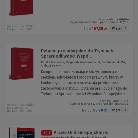
Cena regularna:
239,00 zł
Najniższa cena z 30 dni przed obniżką:
167,30 zł
Wolters Kluwer Polska
167,30 zł
Więcej
Już od:
Rok publikacji: 2010
Pytanie prejudycjalne do Trybunału
Sprawiedliwości Wspó...
Monika Domańska, Małgorzata Wąsek-Wiaderek, Ewa Wojtaszek-Mik,
Andrzej Zielony
Kompendium wiedzy mające służyć pomocą m.in.
sędziom, adwokatom i radcom prawnym, którzy w
konkretnych sprawach rozważają przydatność
zastosowania instytucji pytania prejudycjalnego do
Trybunału Sprawiedliwości Wspólnot Europejskich.
Cena regularna:
93,90 zł
Najniższa cena z 30 dni przed obniżką:
65,73 zł
Wolters Kluwer Polska
KAM-0894 W01P01
93,90 zł
Więcej
Już od:
Rok publikacji: 2007
Prawo Unii Europejskiej w
-30 %