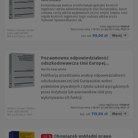
Marek Jaśkowski
Kompleksowa analiza problematyki sądowej kontroli
legalności aktów administracyjnych Unii Europejskiej. Autor
omawia cechy aktów wydawanych przez unijne organy oraz
reguły kontroli legalności tego rodzaju aktów przez
Trybunał Sprawiedliwości UE.
Cena regularna:
99,00 zł
Najniższa cena z 30 dni przed obniżką:
99,00 zł
Wolters Kluwer Polska
KAM-2683 W01P01
99,00 zł
Więcej
Już od:
Rok publikacji: 2015
Pozaumowna odpowiedzialność
odszkodowawcza Unii Europej...
Monika Kawczyńska
Publikacja przedstawia analizę odpowiedzialności
odszkodowawczej Unii Europejskiej wobec
podmiotów prywatnych z tytułu szkód wyrządzonych
przez instytucje lub pracowników Unii przy
wykonywaniu ich funkcji.
Cena regularna:
119,00 zł
Najniższa cena z 30 dni przed obniżką:
80,91 zł
Wolters Kluwer Polska
KAM-2828 W01P01
119,00 zł
Więcej
Już od:
Rok publikacji: 2015
Obowiązek wykładni prawa
-30 %