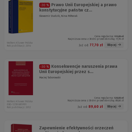
Prawo Unii Europejskiej a prawo
-30 %
konstytucyjne państw cz...
Sławomir Dudzik, Nina Półtorak
Cena regularna:
111,00 zł
Najniższa cena z 30 dni przed obniżką:
77,70 zł
Wolters Kluwer Polska
77,70 zł
Więcej
Już od:
Rok publikacji: 2014
Konsekwencje naruszenia prawa
-30 %
Unii Europejskiej przez s...
Maciej Taborowski
Cena regularna:
128,00 zł
Najniższa cena z 30 dni przed obniżką:
89,60 zł
Wolters Kluwer Polska
EBO-1259 W01P01
89,60 zł
Więcej
Już od:
Rok publikacji: 2012
Zapewnienie efektywności orzeczeń