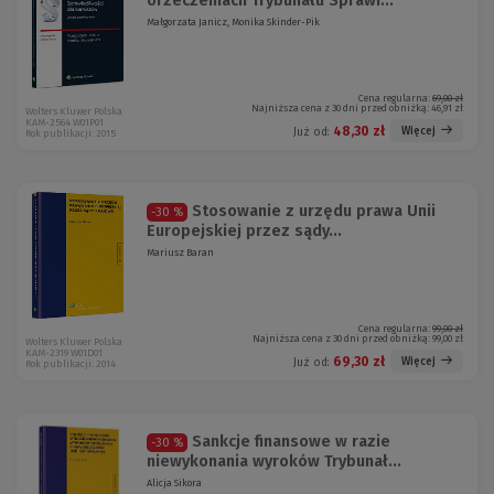
orzeczeniach Trybunału Sprawi...
Małgorzata Janicz, Monika Skinder-Pik
Cena regularna:
69,00 zł
Najniższa cena z 30 dni przed obniżką:
46,91 zł
Wolters Kluwer Polska
KAM-2564 W01P01
48,30 zł
Więcej
Już od:
Rok publikacji: 2015
Stosowanie z urzędu prawa Unii
-30 %
Europejskiej przez sądy...
Mariusz Baran
Cena regularna:
99,00 zł
Najniższa cena z 30 dni przed obniżką:
99,00 zł
Wolters Kluwer Polska
KAM-2319 W01D01
69,30 zł
Więcej
Już od:
Rok publikacji: 2014
Sankcje finansowe w razie
-30 %
niewykonania wyroków Trybunał...
Alicja Sikora