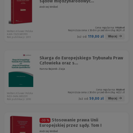
sądów międzynarodowyc...
Andrzej Wróbel
Cena regularna:
119,00 zł
Najniższa cena z 30 dni przed obniżką:
80,91 zł
Wolters Kluwer Polska
KAM-1529 W01P01
119,00 zł
Więcej
Już od:
Rok publikacji: 2011
Skarga do Europejskiego Trybunału Praw
Człowieka oraz s...
Hanna Bajorek-Ziaja
Cena regularna:
59,00 zł
Najniższa cena z 30 dni przed obniżką:
40,12 zł
Wolters Kluwer Polska
NEX-0494 W03Z01
59,00 zł
Więcej
Już od:
Rok publikacji: 2010
Stosowanie prawa Unii
-30 %
Europejskiej przez sądy. Tom I
Andrzej Wróbel