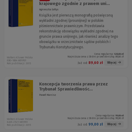
krajowego zgodnie z prawem uni...
Agnieszka Sołtys
Książka jest pierwszą monografią poświęconą
wykładni zgodnej (prounijnej) w polskim
piśmiennictwie prawniczym. Przedstawia
rekonstrukcję obowiązku wykładni zgodnej na
gruncie prawa unijnego, jak również analizę tego
obowiązku w orzecznictwie sądów polskich i
Trybunału Konstytucyjnego.
Cena regularna:
128,00 zł
Najniższa cena z 30 dni przed obniżką:
89,60 zł
Wolters Kluwer Polska
EBO-1884 W01P01
89,60 zł
Więcej
Już od:
Rok publikacji: 2015
Koncepcja tworzenia prawa przez
Trybunał Sprawiedliwośc...
Paweł Marcisz
Cena regularna:
99,00 zł
Najniższa cena z 30 dni przed obniżką:
99,00 zł
Wolters Kluwer Polska
KAM-2521 W01P01
99,00 zł
Więcej
Już od:
Rok publikacji: 2015