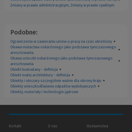
Zmiany w prawie administracyjnym
,
Zmiany w prawie cywilnym
Podobne:
Ograniczenia w zawieraniu umów o pracę na czas określony
●
Obawa matactwa oskarżonego jako podstawa tymczasowego
●
aresztowania
Obawa ucieczki oskarżonego jako podstawa tymczasowego
●
aresztowania
Obiekt budowlany - definicja
●
Obiekt małej architektury - definicja
●
Obiekty i obszary szczególnie ważne dla obrony kraju
●
Obiekty unieszkodliwiania odpadów wydobywczych
●
Obiekty, materiały i technologie jądrowe
Kontakt
O nas
Wydawnictwa