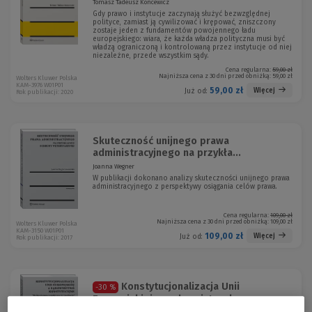
Tomasz Tadeusz Koncewicz
Gdy prawo i instytucje zaczynają służyć bezwzględnej
polityce, zamiast ją cywilizować i krępować, zniszczony
zostaje jeden z fundamentów powojennego ładu
europejskiego: wiara, że każda władza polityczna musi być
władzą ograniczoną i kontrolowaną przez instytucje od niej
niezależne, przede wszystkim sądy.
Cena regularna:
59,00 zł
Najniższa cena z 30 dni przed obniżką:
59,00 zł
Wolters Kluwer Polska
KAM-3976 W01P01
59,00 zł
Więcej
Już od:
Rok publikacji: 2020
Skuteczność unijnego prawa
administracyjnego na przykła...
Joanna Wegner
W publikacji dokonano analizy skuteczności unijnego prawa
administracyjnego z perspektywy osiągania celów prawa.
Cena regularna:
109,00 zł
Najniższa cena z 30 dni przed obniżką:
109,00 zł
Wolters Kluwer Polska
KAM-3150 W01P01
109,00 zł
Więcej
Już od:
Rok publikacji: 2017
Konstytucjonalizacja Unii
-30 %
Europejskiej a sądownictwo ko...