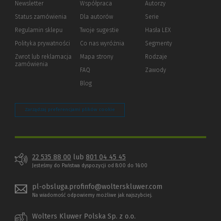
Newsletter
Współpraca
Autorzy
Status zamówienia
Dla autorów
(Nowe
(Link
Serie
okno)
do
Regulamin sklepu
Twoje sugestie
Hasła LEX
innej
strony)
Polityka prywatności
(Nowe
(Link
Co nas wyróżnia
Segmenty
okno)
do
Zwrot lub reklamacja
Mapa strony
Rodzaje
innej
zamówienia
strony)
FAQ
Zawody
Blog
Zarządzaj preferencjami plików cookie
22 535 88 00
lub
801 04 45 45
Jesteśmy do Państwa dyspozycji od 8:00 do 16:00
pl-obsluga.profinfo@wolterskluwer.com
Na wiadomość odpowiemy możliwe jak najszybciej.
Wolters Kluwer Polska Sp. z o.o.