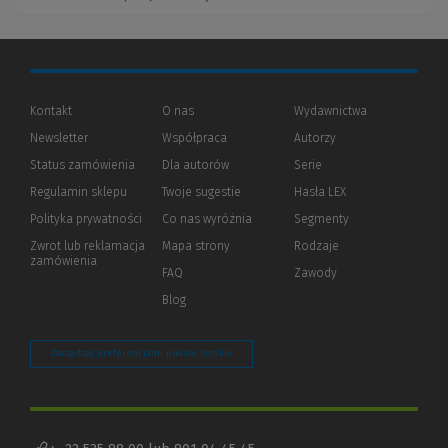
Kontakt
O nas
Wydawnictwa
Newsletter
Współpraca
Autorzy
Status zamówienia
Dla autorów
(Nowe
(Link
Serie
okno)
do
Regulamin sklepu
Twoje sugestie
Hasła LEX
innej
strony)
Polityka prywatności
(Nowe
(Link
Co nas wyróżnia
Segmenty
okno)
do
Zwrot lub reklamacja
Mapa strony
Rodzaje
innej
zamówienia
strony)
FAQ
Zawody
Blog
Zarządzaj preferencjami plików cookie