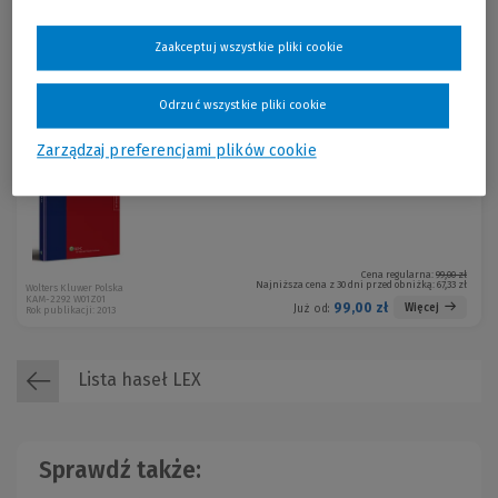
wykonawczych.
Cena regularna:
69,00 zł
Zaakceptuj wszystkie pliki cookie
Najniższa cena z 30 dni przed obniżką:
46,91 zł
Wolters Kluwer Polska
KAM-2873 W01P01
69,00 zł
Więcej
Już od:
Rok publikacji: 2016
Odrzuć wszystkie pliki cookie
Zarządzaj preferencjami plików cookie
Evidence in EU Fraud Cases
Celina Nowak
Cena regularna:
99,00 zł
Najniższa cena z 30 dni przed obniżką:
67,33 zł
Wolters Kluwer Polska
KAM-2292 W01Z01
99,00 zł
Więcej
Już od:
Rok publikacji: 2013
Lista haseł LEX
Sprawdź także: