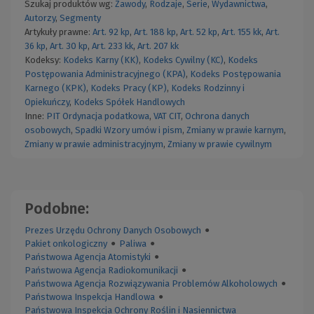
Szukaj produktów wg:
Zawody
,
Rodzaje
,
Serie
,
Wydawnictwa
,
Autorzy
,
Segmenty
Artykuły prawne:
Art. 92 kp
,
Art. 188 kp
,
Art. 52 kp
,
Art. 155 kk
,
Art.
36 kp
,
Art. 30 kp
,
Art. 233 kk
,
Art. 207 kk
Kodeksy:
Kodeks Karny (KK)
,
Kodeks Cywilny (KC)
,
Kodeks
Postępowania Administracyjnego (KPA)
,
Kodeks Postępowania
Karnego (KPK)
,
Kodeks Pracy (KP)
,
Kodeks Rodzinny i
Opiekuńczy
,
Kodeks Spółek Handlowych
Inne:
PIT
Ordynacja podatkowa
,
VAT
CIT
,
Ochrona danych
osobowych
,
Spadki
Wzory umów i pism
,
Zmiany w prawie karnym
,
Zmiany w prawie administracyjnym
,
Zmiany w prawie cywilnym
Podobne:
Prezes Urzędu Ochrony Danych Osobowych
●
Pakiet onkologiczny
●
Paliwa
●
Państwowa Agencja Atomistyki
●
Państwowa Agencja Radiokomunikacji
●
Państwowa Agencja Rozwiązywania Problemów Alkoholowych
●
Państwowa Inspekcja Handlowa
●
Państwowa Inspekcja Ochrony Roślin i Nasiennictwa