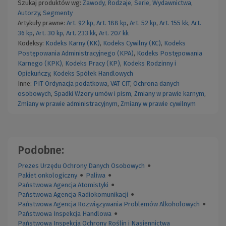
Szukaj produktów wg:
Zawody
,
Rodzaje
,
Serie
,
Wydawnictwa
,
Autorzy
,
Segmenty
Artykuły prawne:
Art. 92 kp
,
Art. 188 kp
,
Art. 52 kp
,
Art. 155 kk
,
Art.
36 kp
,
Art. 30 kp
,
Art. 233 kk
,
Art. 207 kk
Kodeksy:
Kodeks Karny (KK)
,
Kodeks Cywilny (KC)
,
Kodeks
Postępowania Administracyjnego (KPA)
,
Kodeks Postępowania
Karnego (KPK)
,
Kodeks Pracy (KP)
,
Kodeks Rodzinny i
Opiekuńczy
,
Kodeks Spółek Handlowych
Inne:
PIT
Ordynacja podatkowa
,
VAT
CIT
,
Ochrona danych
osobowych
,
Spadki
Wzory umów i pism
,
Zmiany w prawie karnym
,
Zmiany w prawie administracyjnym
,
Zmiany w prawie cywilnym
Podobne:
Prezes Urzędu Ochrony Danych Osobowych
●
Pakiet onkologiczny
●
Paliwa
●
Państwowa Agencja Atomistyki
●
Państwowa Agencja Radiokomunikacji
●
Państwowa Agencja Rozwiązywania Problemów Alkoholowych
●
Państwowa Inspekcja Handlowa
●
Państwowa Inspekcja Ochrony Roślin i Nasiennictwa