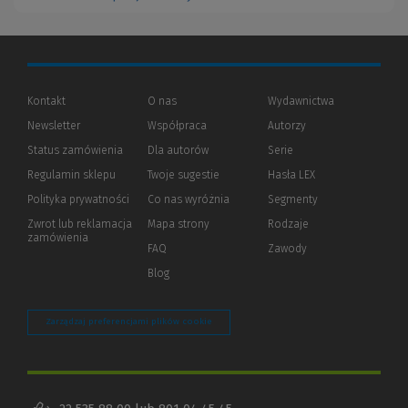
Kontakt
O nas
Wydawnictwa
Newsletter
Współpraca
Autorzy
Status zamówienia
Dla autorów
(Nowe
(Link
Serie
okno)
do
Regulamin sklepu
Twoje sugestie
Hasła LEX
innej
strony)
Polityka prywatności
(Nowe
(Link
Co nas wyróżnia
Segmenty
okno)
do
Zwrot lub reklamacja
Mapa strony
Rodzaje
innej
zamówienia
strony)
FAQ
Zawody
Blog
Zarządzaj preferencjami plików cookie