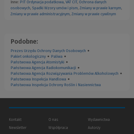
Inne:
PIT
Ordynacja podatkowa
,
VAT
CIT
,
Ochrona danych
osobowych
,
Spadki
Wzory umów i pism
,
Zmiany w prawie karnym
,
Zmiany w prawie administracyjnym
,
Zmiany w prawie cywilnym
Podobne:
Prezes Urzędu Ochrony Danych Osobowych
●
Pakiet onkologiczny
●
Paliwa
●
Państwowa Agencja Atomistyki
●
Państwowa Agencja Radiokomunikacji
●
Państwowa Agencja Rozwiązywania Problemów Alkoholowych
●
Państwowa Inspekcja Handlowa
●
Państwowa Inspekcja Ochrony Roślin i Nasiennictwa
Kontakt
O nas
Wydawnictwa
Newsletter
Współpraca
Autorzy