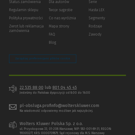
Status zamówienia
Dla autorów
(Nowe
(Link
Serie
okno)
do
Regulamin sklepu
Twoje sugestie
Hasła LEX
innej
strony)
Polityka prywatności
(Nowe
(Link
Co nas wyróżnia
Segmenty
okno)
do
Zwrot lub reklamacja
Mapa strony
Rodzaje
innej
zamówienia
strony)
FAQ
Zawody
Blog
Zarządzaj preferencjami plików cookie
22 535 88 00
lub
801 04 45 45
Jesteśmy do Państwa dyspozycji od 8:00 do 16:00
pl-obsluga.profinfo@wolterskluwer.com
Na wiadomość odpowiemy możliwe jak najszybciej.
Wolters Kluwer Polska Sp. z o.o.
ul. Przyokopowa 33, 01-208 Warszawa; NIP: 583-001-89-31, REGON:
190610277, KRS: 0000709879, Sąd rejonowy dla M.S. Warszawy