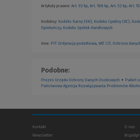
Artykuły prawne:
Art. 92 kp
,
Art. 188 kp
,
Art. 52 kp
,
Art. 1
Kodeksy:
Kodeks Karny (KK)
,
Kodeks Cywilny (KC)
,
Kode
Opiekuńczy
,
Kodeks Spółek Handlowych
Inne:
PIT
Ordynacja podatkowa
,
VAT
CIT
,
Ochrona danyc
Podobne:
Prezes Urzędu Ochrony Danych Osobowych
●
Pakiet 
Państwowa Agencja Rozwiązywania Problemów Alkoh
Kontakt
O nas
Newsletter
Współpr