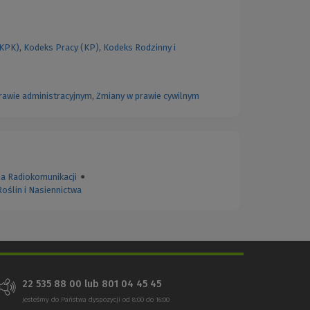
(KPK)
,
Kodeks Pracy (KP)
,
Kodeks Rodzinny i
rawie administracyjnym
,
Zmiany w prawie cywilnym
a Radiokomunikacji
●
oślin i Nasiennictwa
22 535 88 00
lub
801 04 45 45
Jesteśmy do Państwa dyspozycji od 8:00 do 16:00