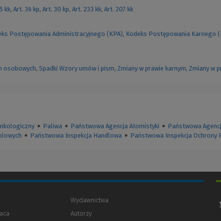
55 kk
,
Art. 36 kp
,
Art. 30 kp
,
Art. 233 kk
,
Art. 207 kk
ks Postępowania Administracyjnego (KPA)
,
Kodeks Postępowania Karnego 
h osobowych
,
Spadki
Wzory umów i pism
,
Zmiany w prawie karnym
,
Zmiany w p
onkologiczny
●
Paliwa
●
Państwowa Agencja Atomistyki
●
Państwowa Agencj
olowych
●
Państwowa Inspekcja Handlowa
●
Państwowa Inspekcja Ochrony R
Wydawnictwa
aca
Autorzy