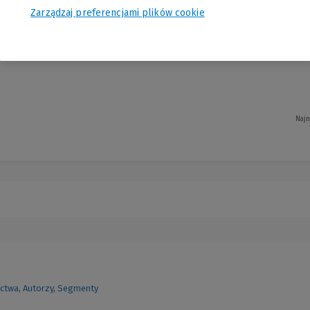
Zarządzaj preferencjami plików cookie
 Małgorzata Ratajczak
Najn
ctwa
,
Autorzy
,
Segmenty