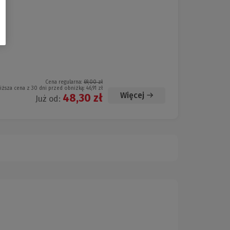
Cena regularna:
69,00 zł
iższa cena z 30 dni przed obniżką:
46,91 zł
Więcej
48,30 zł
Już od: