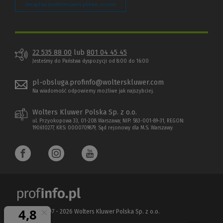
Zarządzaj preferencjami plików cookie
22 535 88 00
lub
801 04 45 45
Jesteśmy do Państwa dyspozycji od 8:00 do 16:00
pl-obsluga.profinfo@wolterskluwer.com
Na wiadomość odpowiemy możliwe jak najszybciej.
Wolters Kluwer Polska Sp. z o.o.
ul. Przyokopowa 33, 01-208 Warszawa; NIP: 583-001-89-31, REGON:
190610277, KRS: 0000709879, Sąd rejonowy dla M.S. Warszawy
Copyright 1997 - 2026 Wolters Kluwer Polska Sp. z o.o.