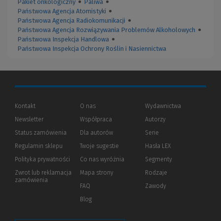
Pakiet onkologiczny
●
Paliwa
●
Państwowa Agencja Atomistyki
●
Państwowa Agencja Radiokomunikacji
●
Państwowa Agencja Rozwiązywania Problemów Alkoholowych
●
Państwowa Inspekcja Handlowa
●
Państwowa Inspekcja Ochrony Roślin i Nasiennictwa
Kontakt
O nas
Wydawnictwa
Newsletter
Współpraca
Autorzy
Status zamówienia
Dla autorów
(Nowe
(Link
Serie
okno)
do
Regulamin sklepu
Twoje sugestie
Hasła LEX
innej
strony)
Polityka prywatności
(Nowe
(Link
Co nas wyróżnia
Segmenty
okno)
do
Zwrot lub reklamacja
Mapa strony
Rodzaje
innej
zamówienia
strony)
FAQ
Zawody
Blog