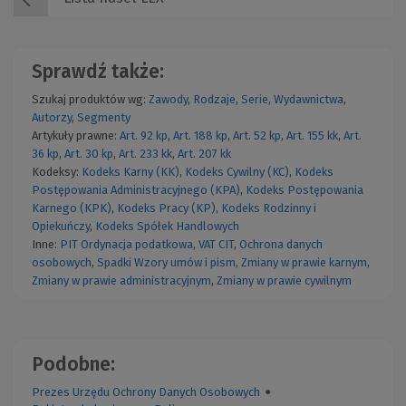
Sprawdź także:
Szukaj produktów wg:
Zawody
,
Rodzaje
,
Serie
,
Wydawnictwa
,
Autorzy
,
Segmenty
Artykuły prawne:
Art. 92 kp
,
Art. 188 kp
,
Art. 52 kp
,
Art. 155 kk
,
Art.
36 kp
,
Art. 30 kp
,
Art. 233 kk
,
Art. 207 kk
Kodeksy:
Kodeks Karny (KK)
,
Kodeks Cywilny (KC)
,
Kodeks
Postępowania Administracyjnego (KPA)
,
Kodeks Postępowania
Karnego (KPK)
,
Kodeks Pracy (KP)
,
Kodeks Rodzinny i
Opiekuńczy
,
Kodeks Spółek Handlowych
Inne:
PIT
Ordynacja podatkowa
,
VAT
CIT
,
Ochrona danych
osobowych
,
Spadki
Wzory umów i pism
,
Zmiany w prawie karnym
,
Zmiany w prawie administracyjnym
,
Zmiany w prawie cywilnym
Podobne:
Prezes Urzędu Ochrony Danych Osobowych
●