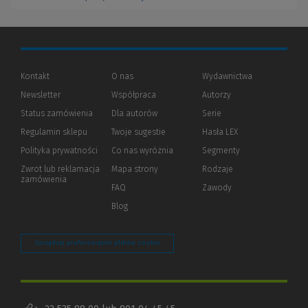
Kontakt
O nas
Wydawnictwa
Newsletter
Współpraca
Autorzy
Status zamówienia
Dla autorów
(Nowe
(Link
Serie
okno)
do
Regulamin sklepu
Twoje sugestie
Hasła LEX
innej
strony)
Polityka prywatności
(Nowe
(Link
Co nas wyróżnia
Segmenty
okno)
do
Zwrot lub reklamacja
Mapa strony
Rodzaje
innej
zamówienia
strony)
FAQ
Zawody
Blog
Zarządzaj preferencjami plików cookie