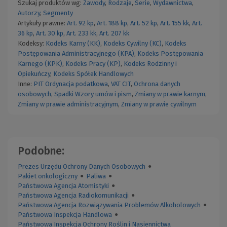
Szukaj produktów wg:
Zawody
,
Rodzaje
,
Serie
,
Wydawnictwa
,
Autorzy
,
Segmenty
Artykuły prawne:
Art. 92 kp
,
Art. 188 kp
,
Art. 52 kp
,
Art. 155 kk
,
Art.
36 kp
,
Art. 30 kp
,
Art. 233 kk
,
Art. 207 kk
Kodeksy:
Kodeks Karny (KK)
,
Kodeks Cywilny (KC)
,
Kodeks
Postępowania Administracyjnego (KPA)
,
Kodeks Postępowania
Karnego (KPK)
,
Kodeks Pracy (KP)
,
Kodeks Rodzinny i
Opiekuńczy
,
Kodeks Spółek Handlowych
Inne:
PIT
Ordynacja podatkowa
,
VAT
CIT
,
Ochrona danych
osobowych
,
Spadki
Wzory umów i pism
,
Zmiany w prawie karnym
,
Zmiany w prawie administracyjnym
,
Zmiany w prawie cywilnym
Podobne:
Prezes Urzędu Ochrony Danych Osobowych
●
Pakiet onkologiczny
●
Paliwa
●
Państwowa Agencja Atomistyki
●
Państwowa Agencja Radiokomunikacji
●
Państwowa Agencja Rozwiązywania Problemów Alkoholowych
●
Państwowa Inspekcja Handlowa
●
Państwowa Inspekcja Ochrony Roślin i Nasiennictwa