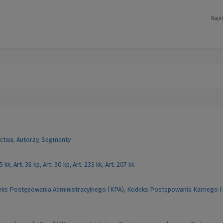
Najn
ctwa
,
Autorzy
,
Segmenty
55 kk
,
Art. 36 kp
,
Art. 30 kp
,
Art. 233 kk
,
Art. 207 kk
ks Postępowania Administracyjnego (KPA)
,
Kodeks Postępowania Karnego 