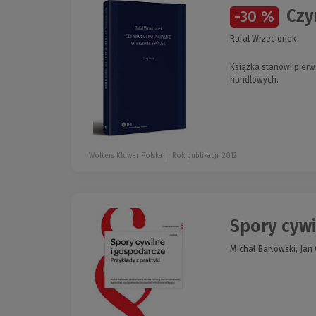
Czy
-30 %
Rafal Wrzecionek
Książka stanowi pierw
handlowych.
Wolters Kluwer Polska
Rok publikacji: 2012
Spory cywi
Michał Barłowski, Jan 