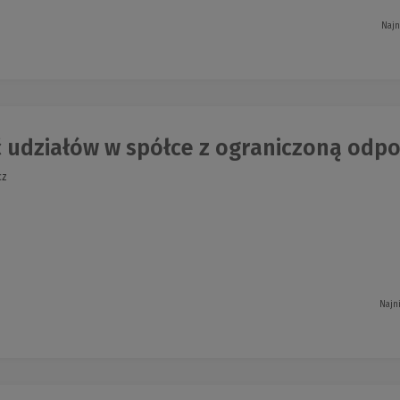
Najn
udziałów w spółce z ograniczoną odpow
cz
Najn