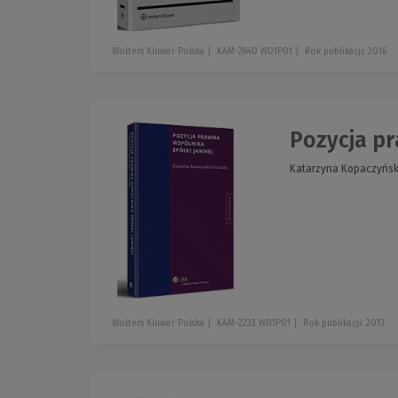
Wolters Kluwer Polska
KAM-2840 W01P01
Rok publikacji: 2016
Pozycja pr
Katarzyna Kopaczyńsk
Wolters Kluwer Polska
KAM-2233 W01P01
Rok publikacji: 2013