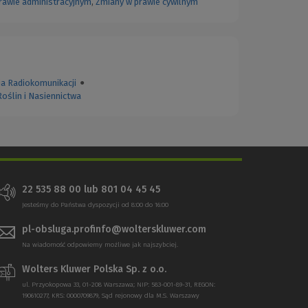
rawie administracyjnym
,
Zmiany w prawie cywilnym
a Radiokomunikacji
●
oślin i Nasiennictwa
22 535 88 00
lub
801 04 45 45
Jesteśmy do Państwa dyspozycji od 8:00 do 16:00
pl-obsluga.profinfo@wolterskluwer.com
Na wiadomość odpowiemy możliwe jak najszybciej.
Wolters Kluwer Polska Sp. z o.o.
ul. Przyokopowa 33, 01-208 Warszawa; NIP: 583-001-89-31, REGON:
190610277, KRS: 0000709879, Sąd rejonowy dla M.S. Warszawy