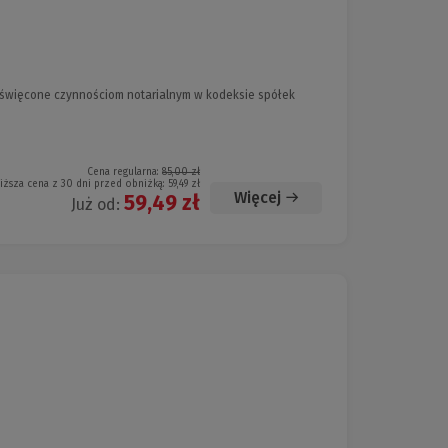
oświęcone czynnościom notarialnym w kodeksie spółek
Cena regularna:
85,00 zł
iższa cena z 30 dni przed obniżką:
59,49 zł
Więcej
59,49 zł
Już od: