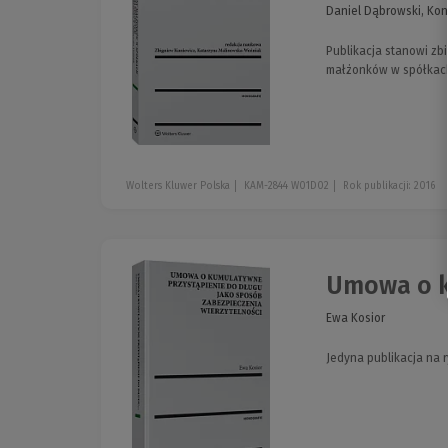
Daniel Dąbrowski, Konr
Publikacja stanowi zb
małżonków w spółkach
Wolters Kluwer Polska
KAM-2844 W01D02
Rok publikacji: 2016
Umowa o k
Ewa Kosior
Jedyna publikacja na 