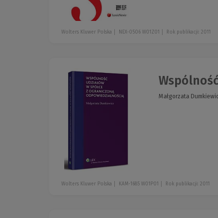
Wolters Kluwer Polska
NEX-0506 W01Z01
Rok publikacji: 2011
Wspólność 
Małgorzata Dumkiewi
Wolters Kluwer Polska
KAM-1685 W01P01
Rok publikacji: 2011