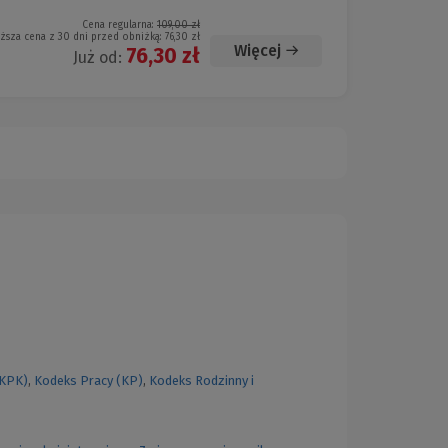
Cena regularna:
109,00 zł
iższa cena z 30 dni przed obniżką:
76,30 zł
Więcej
76,30 zł
Już od:
(KPK)
,
Kodeks Pracy (KP)
,
Kodeks Rodzinny i