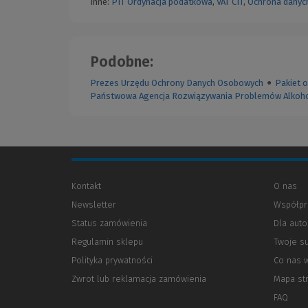
Inne:
PIT
Ordynacja podatkowa
,
VAT
CIT
,
Ochrona danyc
Podobne:
Prezes Urzędu Ochrony Danych Osobowych
●
Pakiet 
Państwowa Agencja Rozwiązywania Problemów Alkoh
Kontakt
O nas
Newsletter
Współpr
Status zamówienia
Dla aut
Regulamin sklepu
Twoje s
Polityka prywatności
(Nowe
(Link
Co nas 
okno)
do
Zwrot lub reklamacja zamówienia
Mapa st
innej
strony)
FAQ