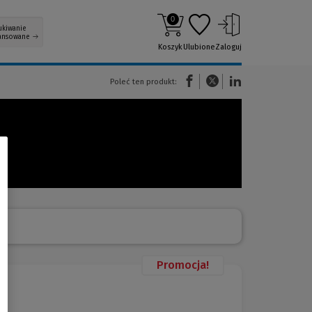
0
ukiwanie
ansowane
Koszyk
Ulubione
Zaloguj
(Nowe okno)
(Link do innej strony)
(Link do innej strony)
Poleć ten produkt:
Promocja!