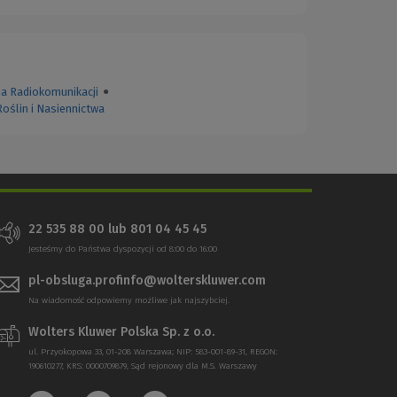
a Radiokomunikacji
●
oślin i Nasiennictwa
22 535 88 00
lub
801 04 45 45
Jesteśmy do Państwa dyspozycji od 8:00 do 16:00
pl-obsluga.profinfo@wolterskluwer.com
Na wiadomość odpowiemy możliwe jak najszybciej.
Wolters Kluwer Polska Sp. z o.o.
ul. Przyokopowa 33, 01-208 Warszawa; NIP: 583-001-89-31, REGON:
190610277, KRS: 0000709879, Sąd rejonowy dla M.S. Warszawy