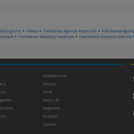
onkologiczny
●
Paliwa
●
Państwowa Agencja Atomistyki
●
Państwowa Agencj
olowych
●
Państwowa Inspekcja Handlowa
●
Państwowa Inspekcja Ochrony R
Wydawnictwa
aca
Autorzy
orów
(Nowe
(Link
Serie
okno)
do
ugestie
Hasła LEX
innej
strony)
wyróżnia
Segmenty
rony
Rodzaje
Zawody