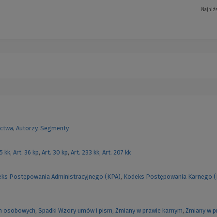
Najniż
ctwa
,
Autorzy
,
Segmenty
55 kk
,
Art. 36 kp
,
Art. 30 kp
,
Art. 233 kk
,
Art. 207 kk
ks Postępowania Administracyjnego (KPA)
,
Kodeks Postępowania Karnego 
h osobowych
,
Spadki
Wzory umów i pism
,
Zmiany w prawie karnym
,
Zmiany w p