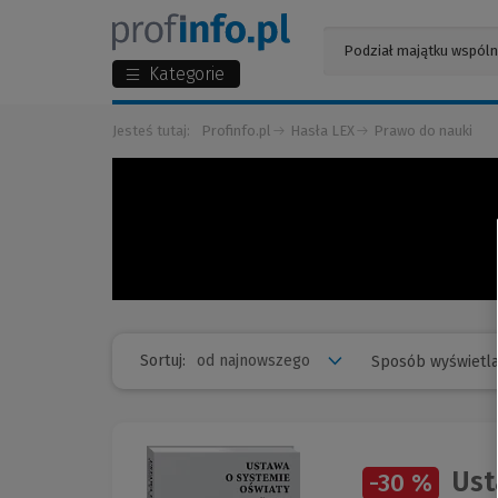
Kategorie
Jesteś tutaj:
Profinfo.pl
Hasła LEX
Prawo do nauki
Sortuj:
Sposób wyświetla
Ust
-30 %