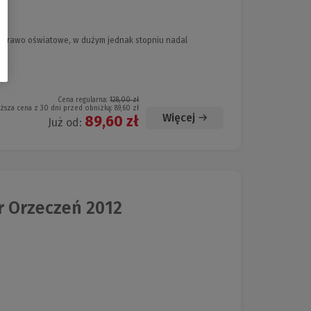
- Prawo oświatowe, w dużym jednak stopniu nadal
Cena regularna:
128,00 zł
iższa cena z 30 dni przed obniżką:
89,60 zł
Więcej
89,60 zł
Już od:
r Orzeczeń 2012