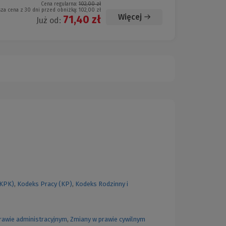
Cena regularna:
102,00 zł
sza cena z 30 dni przed obniżką:
102,00 zł
Więcej
71,40 zł
Już od:
(KPK)
,
Kodeks Pracy (KP)
,
Kodeks Rodzinny i
rawie administracyjnym
,
Zmiany w prawie cywilnym