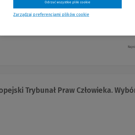
Odrzuć wszystkie pliki cookie
Zarządzaj preferencjami plików cookie
do Ustawy o systemie oświaty, która częściowo została zastąpiona nową ustawą 
Najn
opejski Trybunał Praw Człowieka. Wybó