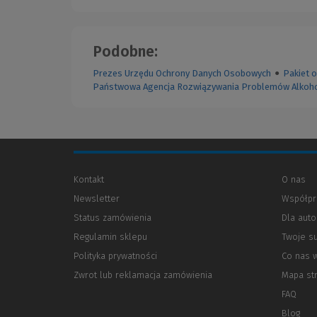
Podobne:
Prezes Urzędu Ochrony Danych Osobowych
●
Pakiet 
Państwowa Agencja Rozwiązywania Problemów Alkoh
Kontakt
O nas
Newsletter
Współpr
Status zamówienia
Dla aut
Regulamin sklepu
Twoje s
Polityka prywatności
(Nowe
(Link
Co nas 
okno)
do
Zwrot lub reklamacja zamówienia
Mapa st
innej
strony)
FAQ
Blog