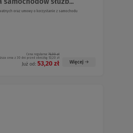
 samochodów służb...
watnych oraz umowy o korzystanie z samochodu
Cena regularna:
76,00 zł
ższa cena z 30 dni przed obniżką:
53,20 zł
Więcej
53,20 zł
Już od: