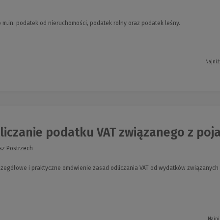
 m.in. podatek od nieruchomości, podatek rolny oraz podatek leśny.
Najniż
liczanie podatku VAT związanego z poj
sz Postrzech
zczegółowe i praktyczne omówienie zasad odliczania VAT od wydatków związanyc
Najni