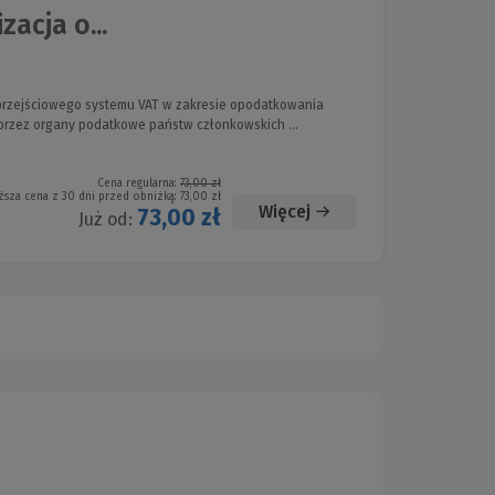
acja o...
przejściowego systemu VAT w zakresie opodatkowania
przez organy podatkowe państw członkowskich ...
Cena regularna:
73,00 zł
ższa cena z 30 dni przed obniżką:
73,00 zł
Więcej
73,00 zł
Już od: