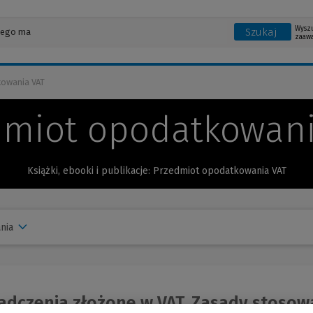
Wysz
Szukaj
zaaw
owania VAT
dmiot opodatkowani
Książki, ebooki i publikacje: Przedmiot opodatkowania VAT
nia
dczenia złożone w VAT. Zasady stosowan