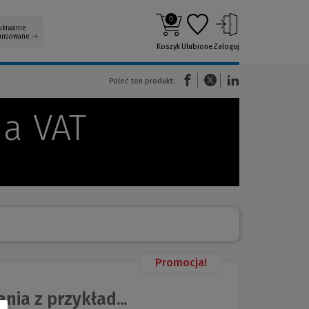
0
ukiwanie
ansowane
Koszyk
Ulubione
Zaloguj
(Nowe okno)
(Link do innej strony)
(Link do innej strony)
Poleć ten produkt:
a VAT
Promocja!
ia z przykład...