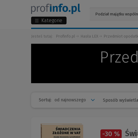
Kategorie
Jesteś tutaj:
Profinfo.pl
Hasła LEX
Przedmiot opodatk
Prze
Sortuj:
Sposób wyświetla
Świa
-30 %