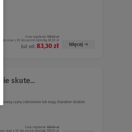
ż.
Cena regularna:
119,00 zł
ższa cena z 30 dni przed obniżką:
83,30 zł
Więcej
83,30 zł
Już od:
e skute...
anowią czyny zabronione lub mają charakter działań
Cena regularna:
129,00 zł
sza cena z 30 dni przed obniżką:
129,00 zł