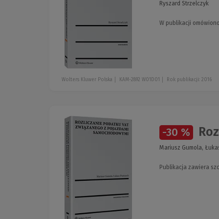
Ryszard Strzelczyk
W publikacji omówiono
Wolters Kluwer Polska
KAM-2892 W01D01
Rok publikacji: 2016
Roz
-30 %
Mariusz Gumola, Łuka
Publikacja zawiera s