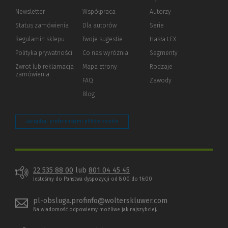
Newsletter
Współpraca
Autorzy
Status zamówienia
Dla autorów
(Nowe
(Link
Serie
okno)
do
Regulamin sklepu
Twoje sugestie
Hasła LEX
innej
strony)
Polityka prywatności
(Nowe
(Link
Co nas wyróżnia
Segmenty
okno)
do
Zwrot lub reklamacja
Mapa strony
Rodzaje
innej
zamówienia
strony)
FAQ
Zawody
Blog
Zarządzaj preferencjami plików cookie
22 535 88 00
lub
801 04 45 45
Jesteśmy do Państwa dyspozycji od 8:00 do 16:00
pl-obsluga.profinfo@wolterskluwer.com
Na wiadomość odpowiemy możliwe jak najszybciej.