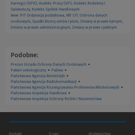
Karnego (KPK)
,
Kodeks Pracy (KP)
,
Kodeks Rodzinny i
Opiekuńczy
,
Kodeks Spółek Handlowych
Inne:
PIT
Ordynacja podatkowa
,
VAT
CIT
,
Ochrona danych
osobowych
,
Spadki
Wzory umów i pism
,
Zmiany w prawie karnym
,
Zmiany w prawie administracyjnym
,
Zmiany w prawie cywilnym
Podobne:
Prezes Urzędu Ochrony Danych Osobowych
●
Pakiet onkologiczny
●
Paliwa
●
Państwowa Agencja Atomistyki
●
Państwowa Agencja Radiokomunikacji
●
Państwowa Agencja Rozwiązywania Problemów Alkoholowych
●
Państwowa Inspekcja Handlowa
●
Państwowa Inspekcja Ochrony Roślin i Nasiennictwa
Kontakt
O nas
Wydawnictwa