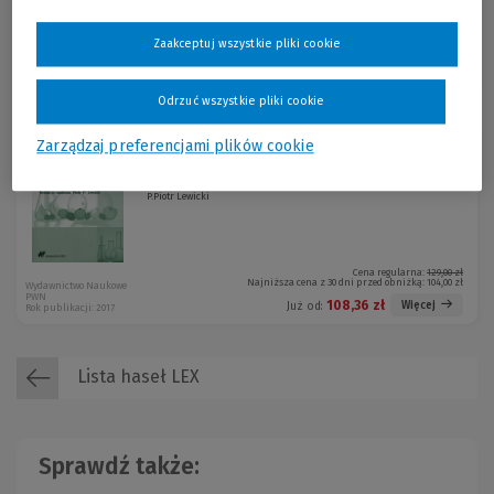
Cena regularna:
99,00 zł
Zaakceptuj wszystkie pliki cookie
Najniższa cena z 30 dni przed obniżką:
99,00 zł
Wolters Kluwer Polska
KAM-2791 W01P01
99,00 zł
Więcej
Już od:
Rok publikacji: 2015
Odrzuć wszystkie pliki cookie
Promocja!
Zarządzaj preferencjami plików cookie
Inżynieria procesowa i aparatura
-16 %
przemysłu spożywczego
P.Piotr Lewicki
Cena regularna:
129,00 zł
Najniższa cena z 30 dni przed obniżką:
104,00 zł
Wydawnictwo Naukowe
PWN
108,36 zł
Więcej
Już od:
Rok publikacji: 2017
Lista haseł LEX
Sprawdź także: