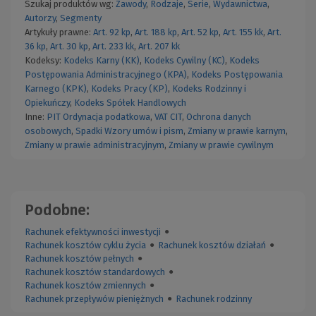
Szukaj produktów wg:
Zawody
,
Rodzaje
,
Serie
,
Wydawnictwa
,
Autorzy
,
Segmenty
Artykuły prawne:
Art. 92 kp
,
Art. 188 kp
,
Art. 52 kp
,
Art. 155 kk
,
Art.
36 kp
,
Art. 30 kp
,
Art. 233 kk
,
Art. 207 kk
Kodeksy:
Kodeks Karny (KK)
,
Kodeks Cywilny (KC)
,
Kodeks
Postępowania Administracyjnego (KPA)
,
Kodeks Postępowania
Karnego (KPK)
,
Kodeks Pracy (KP)
,
Kodeks Rodzinny i
Opiekuńczy
,
Kodeks Spółek Handlowych
Inne:
PIT
Ordynacja podatkowa
,
VAT
CIT
,
Ochrona danych
osobowych
,
Spadki
Wzory umów i pism
,
Zmiany w prawie karnym
,
Zmiany w prawie administracyjnym
,
Zmiany w prawie cywilnym
Podobne:
Rachunek efektywności inwestycji
●
Rachunek kosztów cyklu życia
●
Rachunek kosztów działań
●
Rachunek kosztów pełnych
●
Rachunek kosztów standardowych
●
Rachunek kosztów zmiennych
●
Rachunek przepływów pieniężnych
●
Rachunek rodzinny