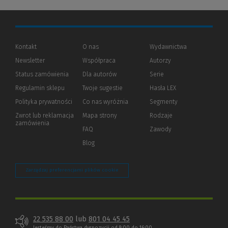
Kontakt
O nas
Wydawnictwa
Newsletter
Współpraca
Autorzy
Status zamówienia
Dla autorów
(Nowe
(Link
Serie
okno)
do
Regulamin sklepu
Twoje sugestie
Hasła LEX
innej
strony)
Polityka prywatności
(Nowe
(Link
Co nas wyróżnia
Segmenty
okno)
do
Zwrot lub reklamacja
Mapa strony
Rodzaje
innej
zamówienia
strony)
FAQ
Zawody
Blog
Zarządzaj preferencjami plików cookie
22 535 88 00
lub
801 04 45 45