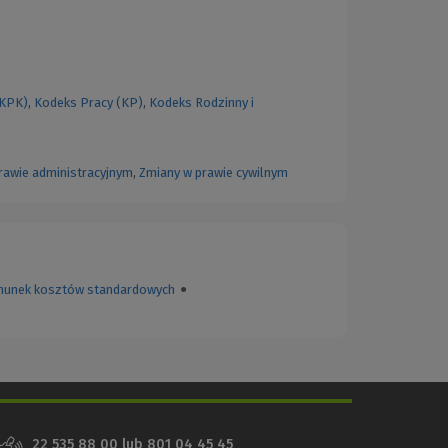
(KPK)
,
Kodeks Pracy (KP)
,
Kodeks Rodzinny i
rawie administracyjnym
,
Zmiany w prawie cywilnym
hunek kosztów standardowych
●
22 535 88 00
lub
801 04 45 45