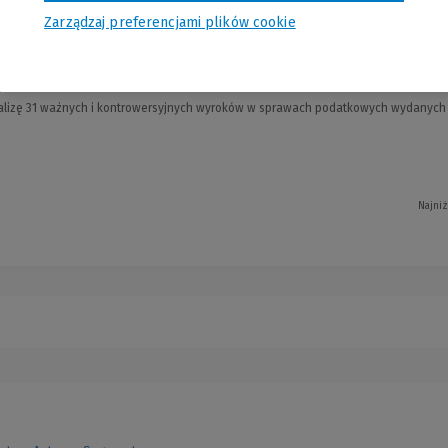
Zarządzaj preferencjami plików cookie
two w sprawach podatkowych. Komentarz
aw Baraniewicz, Stanisław Bogucki, Tomasz Brzezicki, Bogumił Brzezińs...
alizę 31 ważnych i kontrowersyjnych wyroków w sprawach podatkowych wydanych pr
Najniż