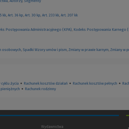
ctwa
,
Autorzy
,
Segmenty
55 kk
,
Art. 36 kp
,
Art. 30 kp
,
Art. 233 kk
,
Art. 207 kk
ks Postępowania Administracyjnego (KPA)
,
Kodeks Postępowania Karnego 
h osobowych
,
Spadki
Wzory umów i pism
,
Zmiany w prawie karnym
,
Zmiany w p
cyklu życia
●
Rachunek kosztów działań
●
Rachunek kosztów pełnych
●
Rac
pieniężnych
●
Rachunek rodzinny
Wydawnictwa