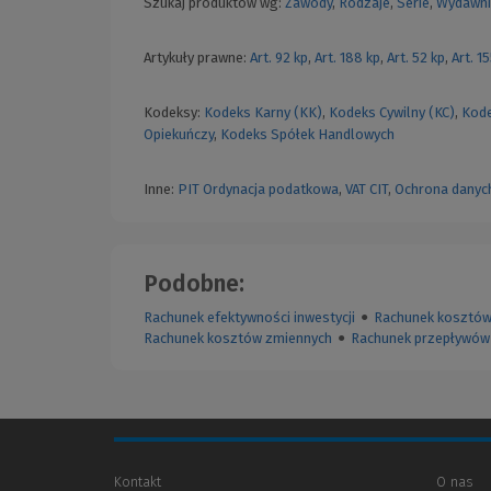
Szukaj produktów wg:
Zawody
,
Rodzaje
,
Serie
,
Wydawni
Artykuły prawne:
Art. 92 kp
,
Art. 188 kp
,
Art. 52 kp
,
Art. 1
Kodeksy:
Kodeks Karny (KK)
,
Kodeks Cywilny (KC)
,
Kode
Opiekuńczy
,
Kodeks Spółek Handlowych
Inne:
PIT
Ordynacja podatkowa
,
VAT
CIT
,
Ochrona danyc
Podobne:
Rachunek efektywności inwestycji
●
Rachunek kosztów 
Rachunek kosztów zmiennych
●
Rachunek przepływów 
Kontakt
O nas