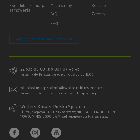
okno)
do
Zwrot lub reklamacja
Mapa strony
Rodzaje
innej
zamówienia
strony)
FAQ
Zawody
Blog
Zarządzaj preferencjami plików cookie
22 535 88 00
lub
801 04 45 45
Jesteśmy do Państwa dyspozycji od 8:00 do 16:00
pl-obsluga.profinfo@wolterskluwer.com
Na wiadomość odpowiemy możliwe jak najszybciej.
Wolters Kluwer Polska Sp. z o.o.
ul. Przyokopowa 33, 01-208 Warszawa; NIP: 583-001-89-31, REGON:
190610277, KRS: 0000709879, Sąd rejonowy dla M.S. Warszawy