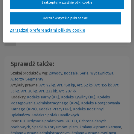
Zaakceptuj wszystkie pliki cookie
Cena regularna:
99,00 zł
Najniższa cena z 30 dni przed obniżką:
99,00 zł
Wolters Kluwer Polska
Odrzuć wszystkie pliki cookie
KAM-2079 W01P01
99,00 zł
Więcej
Już od:
Rok publikacji: 2012
Zarządzaj preferencjami plików cookie
Lista haseł LEX
Sprawdź także:
Szukaj produktów wg:
Zawody
,
Rodzaje
,
Serie
,
Wydawnictwa
,
Autorzy
,
Segmenty
Artykuły prawne:
Art. 92 kp
,
Art. 188 kp
,
Art. 52 kp
,
Art. 155 kk
,
Art.
36 kp
,
Art. 30 kp
,
Art. 233 kk
,
Art. 207 kk
Kodeksy:
Kodeks Karny (KK)
,
Kodeks Cywilny (KC)
,
Kodeks
Postępowania Administracyjnego (KPA)
,
Kodeks Postępowania
Karnego (KPK)
,
Kodeks Pracy (KP)
,
Kodeks Rodzinny i
Opiekuńczy
,
Kodeks Spółek Handlowych
Inne:
PIT
Ordynacja podatkowa
,
VAT
CIT
,
Ochrona danych
osobowych
,
Spadki
Wzory umów i pism
,
Zmiany w prawie karnym
,
Zmiany w prawie administracyjnym
,
Zmiany w prawie cywilnym