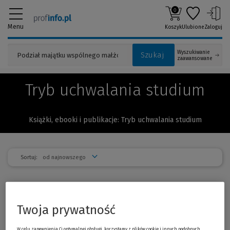
0
Menu
Koszyk
Ulubione
Zaloguj
Wyszukiwanie
Szukaj
zaawansowane
Tryb uchwalania studium
Książki, ebooki i publikacje: Tryb uchwalania studium
Sortuj:
Partycypacja społeczna w lokalnej
-30 %
polityce przestrzenne...
Twoja prywatność
Jakub H. Szlachetko, Jakub Szlachetko
Publikacja prezentuje problematykę udziału społeczeństwa
w kształtowaniu i prowadzeniu polityki przestrzennej.
W celu zapewnienia Ci optymalnej obsługi, korzystamy z plików cookie i innych podobnych