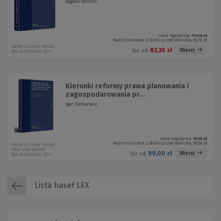
Bogdan Dolnicki
Cena regularna:
119,00 zł
Najniższa cena z 30 dni przed obniżką:
83,30 zł
Wolters Kluwer Polska
83,30 zł
Więcej
Już od:
Rok publikacji: 2014
Kierunki reformy prawa planowania i
zagospodarowania pr...
Igor Zachariasz
Cena regularna:
99,00 zł
Najniższa cena z 30 dni przed obniżką:
99,00 zł
Wolters Kluwer Polska
KAM-2006 W01P01
99,00 zł
Więcej
Już od:
Rok publikacji: 2012
Lista haseł LEX