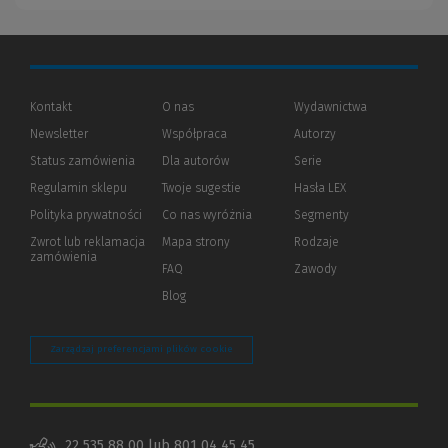
Kontakt
O nas
Wydawnictwa
Newsletter
Współpraca
Autorzy
Status zamówienia
Dla autorów
(Nowe
(Link
Serie
okno)
do
Regulamin sklepu
Twoje sugestie
Hasła LEX
innej
strony)
Polityka prywatności
(Nowe
(Link
Co nas wyróżnia
Segmenty
okno)
do
Zwrot lub reklamacja
Mapa strony
Rodzaje
innej
zamówienia
strony)
FAQ
Zawody
Blog
Zarządzaj preferencjami plików cookie
22 535 88 00
lub
801 04 45 45