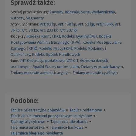
Sprawdź także:
Szukaj produktów wg:
Zawody
,
Rodzaje
,
Serie
,
Wydawnictwa
,
Autorzy
,
Segmenty
Artykuły prawne:
Art. 92 kp
,
Art. 188 kp
,
Art. 52 kp
,
Art. 155 kk
,
Art.
36 kp
,
Art. 30 kp
,
Art. 233 kk
,
Art. 207 kk
Kodeksy:
Kodeks Karny (KK)
,
Kodeks Cywilny (KC)
,
Kodeks
Postępowania Administracyjnego (KPA)
,
Kodeks Postępowania
Karnego (KPK)
,
Kodeks Pracy (KP)
,
Kodeks Rodzinny i
Opiekuńczy
,
Kodeks Spółek Handlowych
Inne:
PIT
Ordynacja podatkowa
,
VAT
CIT
,
Ochrona danych
osobowych
,
Spadki
Wzory umów i pism
,
Zmiany w prawie karnym
,
Zmiany w prawie administracyjnym
,
Zmiany w prawie cywilnym
Podobne:
Tablice rejestracyjne pojazdów
●
Tablice reklamowe
●
Tabliczki z numerami porządkowymi budynków
●
Tachografy cyfrowe
●
Tajemnica adwokacka
●
Tajemnica autorska
●
Tajemnica bankowa
●
Tajemnica biegłego rewidenta