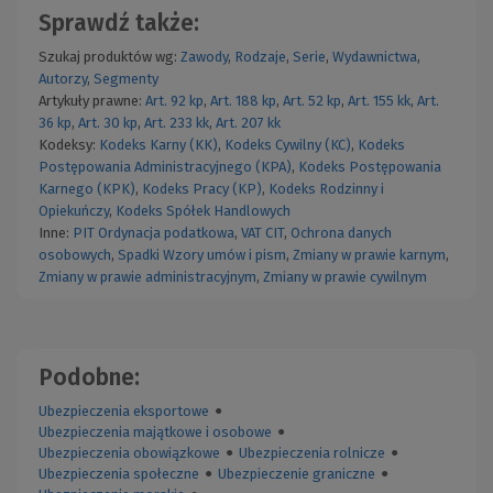
Sprawdź także:
Szukaj produktów wg:
Zawody
,
Rodzaje
,
Serie
,
Wydawnictwa
,
Autorzy
,
Segmenty
Artykuły prawne:
Art. 92 kp
,
Art. 188 kp
,
Art. 52 kp
,
Art. 155 kk
,
Art.
36 kp
,
Art. 30 kp
,
Art. 233 kk
,
Art. 207 kk
Kodeksy:
Kodeks Karny (KK)
,
Kodeks Cywilny (KC)
,
Kodeks
Postępowania Administracyjnego (KPA)
,
Kodeks Postępowania
Karnego (KPK)
,
Kodeks Pracy (KP)
,
Kodeks Rodzinny i
Opiekuńczy
,
Kodeks Spółek Handlowych
Inne:
PIT
Ordynacja podatkowa
,
VAT
CIT
,
Ochrona danych
osobowych
,
Spadki
Wzory umów i pism
,
Zmiany w prawie karnym
,
Zmiany w prawie administracyjnym
,
Zmiany w prawie cywilnym
Podobne:
Ubezpieczenia eksportowe
●
Ubezpieczenia majątkowe i osobowe
●
Ubezpieczenia obowiązkowe
●
Ubezpieczenia rolnicze
●
Ubezpieczenia społeczne
●
Ubezpieczenie graniczne
●