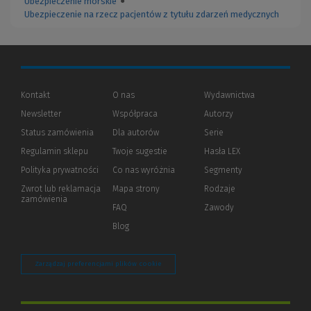
Ubezpieczenie morskie
●
Ubezpieczenie na rzecz pacjentów z tytułu zdarzeń medycznych
Kontakt
O nas
Wydawnictwa
Newsletter
Współpraca
Autorzy
Status zamówienia
Dla autorów
(Nowe
(Link
Serie
okno)
do
Regulamin sklepu
Twoje sugestie
Hasła LEX
innej
strony)
Polityka prywatności
(Nowe
(Link
Co nas wyróżnia
Segmenty
okno)
do
Zwrot lub reklamacja
Mapa strony
Rodzaje
innej
zamówienia
strony)
FAQ
Zawody
Blog
Zarządzaj preferencjami plików cookie