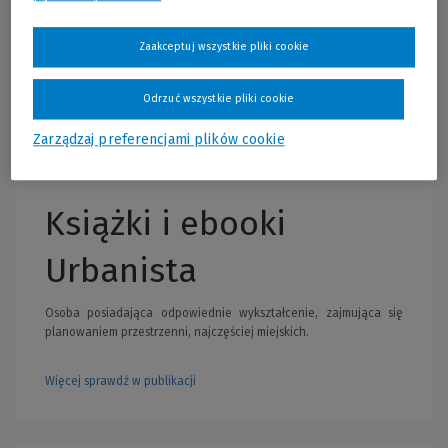
Cena regularna:
99,00 zł
Zaakceptuj wszystkie pliki cookie
Najniższa cena z 30 dni przed obniżką:
99,00 zł
Wolters Kluwer Polska
KAM-2006 W01P01
99,00 zł
Więcej
Już od:
Rok publikacji: 2012
Odrzuć wszystkie pliki cookie
Lista haseł LEX
Zarządzaj preferencjami plików cookie
Książki i ebooki
Urbanista
Osoba posiadająca odpowiednie wykształcenie, zajmująca się
planowaniem przestrzenni, najczęściej miejskich.
Więcej sprawdź w publikacji