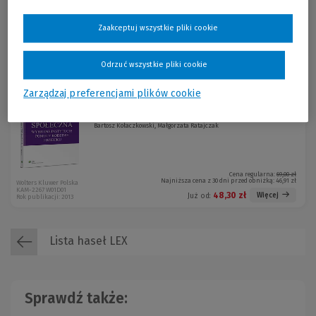
Cena regularna:
99,00 zł
Zaakceptuj wszystkie pliki cookie
Najniższa cena z 30 dni przed obniżką:
99,00 zł
Wolters Kluwer Polska
KAM-2042 W01Z01
99,00 zł
Więcej
Już od:
Rok publikacji: 2012
Odrzuć wszystkie pliki cookie
Zarządzaj preferencjami plików cookie
Pomoc społeczna. Wybrane
-30 %
instytucje pomocy rodzinie i d...
Bartosz Kołaczkowski, Małgorzata Ratajczak
Cena regularna:
69,00 zł
Najniższa cena z 30 dni przed obniżką:
46,91 zł
Wolters Kluwer Polska
KAM-2267 W01D01
48,30 zł
Więcej
Już od:
Rok publikacji: 2013
Lista haseł LEX
Sprawdź także: