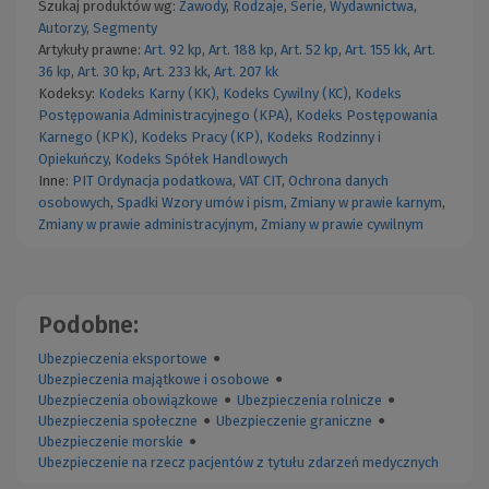
Szukaj produktów wg:
Zawody
,
Rodzaje
,
Serie
,
Wydawnictwa
,
Autorzy
,
Segmenty
Artykuły prawne:
Art. 92 kp
,
Art. 188 kp
,
Art. 52 kp
,
Art. 155 kk
,
Art.
36 kp
,
Art. 30 kp
,
Art. 233 kk
,
Art. 207 kk
Kodeksy:
Kodeks Karny (KK)
,
Kodeks Cywilny (KC)
,
Kodeks
Postępowania Administracyjnego (KPA)
,
Kodeks Postępowania
Karnego (KPK)
,
Kodeks Pracy (KP)
,
Kodeks Rodzinny i
Opiekuńczy
,
Kodeks Spółek Handlowych
Inne:
PIT
Ordynacja podatkowa
,
VAT
CIT
,
Ochrona danych
osobowych
,
Spadki
Wzory umów i pism
,
Zmiany w prawie karnym
,
Zmiany w prawie administracyjnym
,
Zmiany w prawie cywilnym
Podobne:
Ubezpieczenia eksportowe
●
Ubezpieczenia majątkowe i osobowe
●
Ubezpieczenia obowiązkowe
●
Ubezpieczenia rolnicze
●
Ubezpieczenia społeczne
●
Ubezpieczenie graniczne
●
Ubezpieczenie morskie
●
Ubezpieczenie na rzecz pacjentów z tytułu zdarzeń medycznych