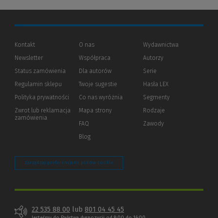
Kontakt
O nas
Wydawnictwa
Newsletter
Współpraca
Autorzy
Status zamówienia
Dla autorów
(Nowe
(Link
Serie
okno)
do
Regulamin sklepu
Twoje sugestie
Hasła LEX
innej
strony)
Polityka prywatności
(Nowe
(Link
Co nas wyróżnia
Segmenty
okno)
do
Zwrot lub reklamacja
Mapa strony
Rodzaje
innej
zamówienia
strony)
FAQ
Zawody
Blog
Zarządzaj preferencjami plików cookie
22 535 88 00
lub
801 04 45 45