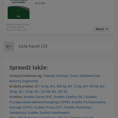
Jerzy Słyk
Wolters Kluwer Polska
NEX-0234 W01P01
Więcej
Rok publikacji: 2011
Lista haseł LEX
Sprawdź także:
Szukaj produktów wg:
Zawody
,
Rodzaje
,
Serie
,
Wydawnictwa
,
Autorzy
,
Segmenty
Artykuły prawne:
Art. 92 kp
,
Art. 188 kp
,
Art. 52 kp
,
Art. 155 kk
,
Art.
36 kp
,
Art. 30 kp
,
Art. 233 kk
,
Art. 207 kk
Kodeksy:
Kodeks Karny (KK)
,
Kodeks Cywilny (KC)
,
Kodeks
Postępowania Administracyjnego (KPA)
,
Kodeks Postępowania
Karnego (KPK)
,
Kodeks Pracy (KP)
,
Kodeks Rodzinny i
Opiekuńczy
,
Kodeks Spółek Handlowych
Inne:
PIT
Ordynacja podatkowa
,
VAT
CIT
,
Ochrona danych