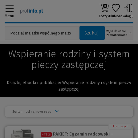
0
Menu
Koszyk
Ulubione
Zaloguj
Wyszukiwanie
Szukaj
zaawansowane
Wspieranie rodziny i system
pieczy zastępczej
Książki, ebooki i publikacje: Wspieranie rodziny i system pieczy
zastępczej
Sortuj:
Promocja!
PAKIET: Egzamin radcowski –
-41 %