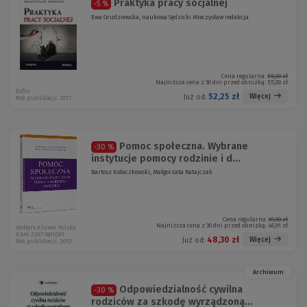
Praktyka pracy socjalnej
-5 %
Ewa Grudziewska, naukowa Sędzicki Mieczysław redakcja
Cena regularna:
55,00 zł
Najniższa cena z 30 dni przed obniżką:
55,00 zł
Difin
52,25 zł
Więcej
Już od:
Rok publikacji: 2017
Pomoc społeczna. Wybrane
-30 %
instytucje pomocy rodzinie i d...
Bartosz Kołaczkowski, Małgorzata Ratajczak
Cena regularna:
69,00 zł
Najniższa cena z 30 dni przed obniżką:
46,91 zł
Wolters Kluwer Polska
KAM-2267 W01D01
48,30 zł
Więcej
Już od:
Rok publikacji: 2013
Archiwum
Odpowiedzialność cywilna
-30 %
rodziców za szkodę wyrządzoną...