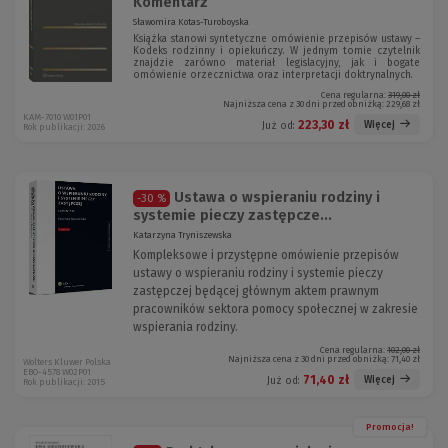
Komentarz
Sławomira Kotas-Turoboyska
Książka stanowi syntetyczne omówienie przepisów ustawy –
Kodeks rodzinny i opiekuńczy. W jednym tomie czytelnik
znajdzie zarówno materiał legislacyjny, jak i bogate
omówienie orzecznictwa oraz interpretacji doktrynalnych.
Cena regularna:
319,00 zł
Najniższa cena z 30 dni przed obniżką:
229,68 zł
KAM-7010 W01P01
223,30 zł
Więcej
Już od:
Rok publikacji: 2026
Ustawa o wspieraniu rodziny i
-30 %
systemie pieczy zastępcze...
Katarzyna Tryniszewska
Kompleksowe i przystępne omówienie przepisów
ustawy o wspieraniu rodziny i systemie pieczy
zastępczej będącej głównym aktem prawnym
pracowników sektora pomocy społecznej w zakresie
wspierania rodziny.
Cena regularna:
102,00 zł
Najniższa cena z 30 dni przed obniżką:
71,40 zł
Wolters Kluwer Polska
EBO-4578 W02P01
71,40 zł
Więcej
Już od:
Rok publikacji: 2015
Promocja!