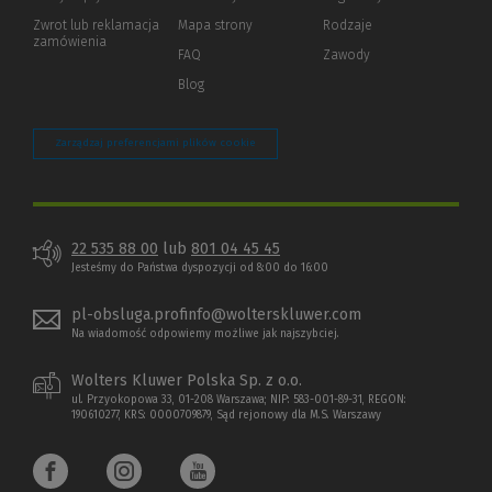
okno)
do
Zwrot lub reklamacja
Mapa strony
Rodzaje
innej
zamówienia
strony)
FAQ
Zawody
Blog
Zarządzaj preferencjami plików cookie
22 535 88 00
lub
801 04 45 45
Jesteśmy do Państwa dyspozycji od 8:00 do 16:00
pl-obsluga.profinfo@wolterskluwer.com
Na wiadomość odpowiemy możliwe jak najszybciej.
Wolters Kluwer Polska Sp. z o.o.
ul. Przyokopowa 33, 01-208 Warszawa; NIP: 583-001-89-31, REGON:
190610277, KRS: 0000709879, Sąd rejonowy dla M.S. Warszawy