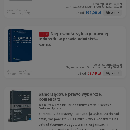
Cena regularna:
199,00 zł
Najniższa cena z 30 dni przed obniżką:
199,00 zł
KAM-3154 W01P01
199,00 zł
Więcej
Już od:
Rok publikacji: 2017
Niepewność sytuacji prawnej
-30 %
jednostki w prawie administ...
Adam Błaś
Cena regularna:
85,00 zł
Najniższa cena z 30 dni przed obniżką:
59,49 zł
Wolters Kluwer Polska
59,49 zł
Więcej
Już od:
Rok publikacji: 2014
Samorządowe prawo wyborcze.
Komentarz
Kazimierz W. Czaplicki, Bogusław Dauter, Andrzej Kisielewicz,
Ferdynand Rymarz
Komentarz do ustawy - Ordynacja wyborcza do rad
gmin, rad powiatów i sejmików województw ma na
celu ułatwienie przygotowania, organizacji i
przeprowadzenia wyborów samorządowych przez