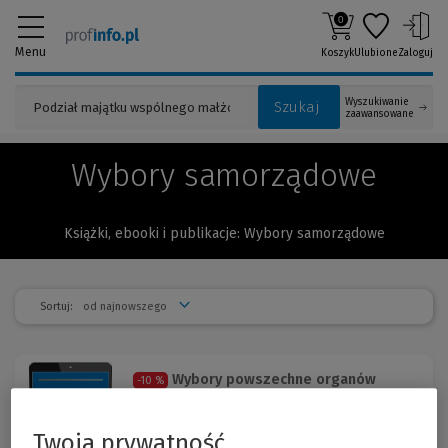
0
Menu
Koszyk
Ulubione
Zaloguj
Wyszukiwanie
Szukaj
zaawansowane
Wybory samorządowe
Książki, ebooki i publikacje: Wybory samorządowe
Sortuj:
Wybory powszechne organów
-10 %
jednostek samorządu terytoria...
Joanna Kielin-Maziarz, Ewa Olejniczak-Szałowska, Krzysztof Skotnicki
W publikacji zaprezentowano kompletne i systematyczne
Twoja prywatność
omówienie i analizę kwestii wyborczych.