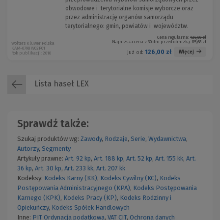
obwodowe i terytorialne komisje wyborcze oraz
przez administrację organów samorządu
terytorialnego: gmin, powiatów i województw.
Cena regularna:
126,00 zł
Najniższa cena z 30 dni przed obniżką:
85,68 zł
Wolters Kluwer Polska
KAM-0798 W02P01
126,00 zł
Więcej
Już od:
Rok publikacji: 2010
Lista haseł LEX
Sprawdź także:
Szukaj produktów wg:
Zawody
,
Rodzaje
,
Serie
,
Wydawnictwa
,
Autorzy
,
Segmenty
Artykuły prawne:
Art. 92 kp
,
Art. 188 kp
,
Art. 52 kp
,
Art. 155 kk
,
Art.
36 kp
,
Art. 30 kp
,
Art. 233 kk
,
Art. 207 kk
Kodeksy:
Kodeks Karny (KK)
,
Kodeks Cywilny (KC)
,
Kodeks
Postępowania Administracyjnego (KPA)
,
Kodeks Postępowania
Karnego (KPK)
,
Kodeks Pracy (KP)
,
Kodeks Rodzinny i
Opiekuńczy
,
Kodeks Spółek Handlowych
Inne:
PIT
Ordynacja podatkowa
,
VAT
CIT
,
Ochrona danych