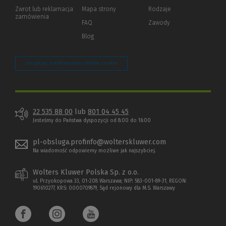
okno)
do
Zwrot lub reklamacja
Mapa strony
Rodzaje
innej
zamówienia
strony)
FAQ
Zawody
Blog
Zarządzaj preferencjami plików cookie
22 535 88 00
lub
801 04 45 45
Jesteśmy do Państwa dyspozycji od 8:00 do 16:00
pl-obsluga.profinfo@wolterskluwer.com
Na wiadomość odpowiemy możliwe jak najszybciej.
Wolters Kluwer Polska Sp. z o.o.
ul. Przyokopowa 33, 01-208 Warszawa; NIP: 583-001-89-31, REGON:
190610277, KRS: 0000709879, Sąd rejonowy dla M.S. Warszawy