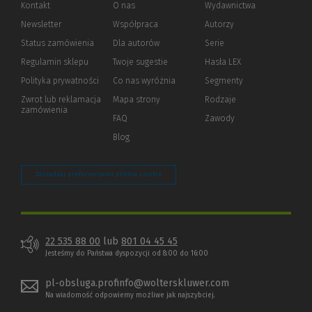
Kontakt
O nas
Wydawnictwa
Newsletter
Współpraca
Autorzy
Status zamówienia
Dla autorów
(Nowe
(Link
Serie
okno)
do
Regulamin sklepu
Twoje sugestie
Hasła LEX
innej
strony)
Polityka prywatności
(Nowe
(Link
Co nas wyróżnia
Segmenty
okno)
do
Zwrot lub reklamacja
Mapa strony
Rodzaje
innej
zamówienia
strony)
FAQ
Zawody
Blog
Zarządzaj preferencjami plików cookie
22 535 88 00
lub
801 04 45 45
Jesteśmy do Państwa dyspozycji od 8:00 do 16:00
pl-obsluga.profinfo@wolterskluwer.com
Na wiadomość odpowiemy możliwe jak najszybciej.