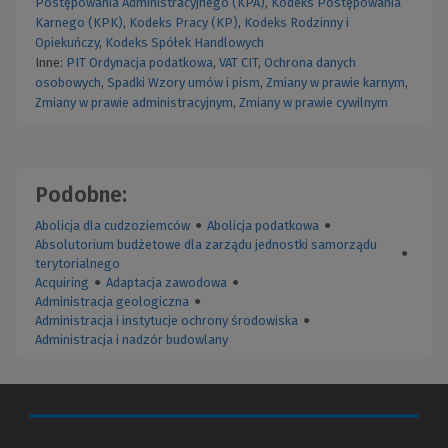
Postępowania Administracyjnego (KPA)
,
Kodeks Postępowania
Karnego (KPK)
,
Kodeks Pracy (KP)
,
Kodeks Rodzinny i
Opiekuńczy
,
Kodeks Spółek Handlowych
Inne:
PIT
Ordynacja podatkowa
,
VAT
CIT
,
Ochrona danych
osobowych
,
Spadki
Wzory umów i pism
,
Zmiany w prawie karnym
,
Zmiany w prawie administracyjnym
,
Zmiany w prawie cywilnym
Podobne:
Abolicja dla cudzoziemców
●
Abolicja podatkowa
●
Absolutorium budżetowe dla zarządu jednostki samorządu
●
terytorialnego
Acquiring
●
Adaptacja zawodowa
●
Administracja geologiczna
●
Administracja i instytucje ochrony środowiska
●
Administracja i nadzór budowlany