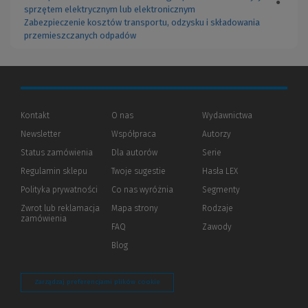
●
sprzętem elektrycznym lub elektronicznym
Zabezpieczenie kosztów transportu, odzysku i składowania
przemieszczanych odpadów
Kontakt
O nas
Wydawnictwa
Newsletter
Współpraca
Autorzy
Status zamówienia
Dla autorów
(Nowe
(Link
Serie
okno)
do
Regulamin sklepu
Twoje sugestie
Hasła LEX
innej
strony)
Polityka prywatności
(Nowe
(Link
Co nas wyróżnia
Segmenty
okno)
do
Zwrot lub reklamacja
Mapa strony
Rodzaje
innej
zamówienia
strony)
FAQ
Zawody
Blog
Zarządzaj preferencjami plików cookie