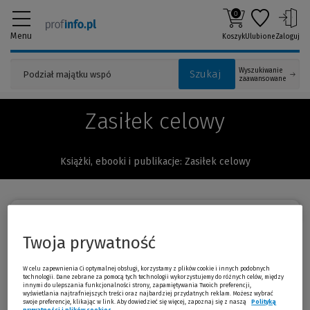
0
Menu
Koszyk
Ulubione
Zaloguj
Wyszukiwanie
Szukaj
zaawansowane
Zasiłek celowy
Książki, ebooki i publikacje: Zasiłek celowy
Sortuj:
Twoja prywatność
Pomoc społeczna. Wybrane
-30 %
W celu zapewnienia Ci optymalnej obsługi, korzystamy z plików cookie i innych podobnych
instytucje pomocy rodzinie i d...
technologii. Dane zebrane za pomocą tych technologii wykorzystujemy do różnych celów, między
innymi do ulepszania funkcjonalności strony, zapamiętywania Twoich preferencji,
Bartosz Kołaczkowski, Małgorzata Ratajczak
wyświetlania najtrafniejszych treści oraz najbardziej przydatnych reklam. Możesz wybrać
swoje preferencje, klikając w link. Aby dowiedzieć się więcej, zapoznaj się z naszą
Polityką