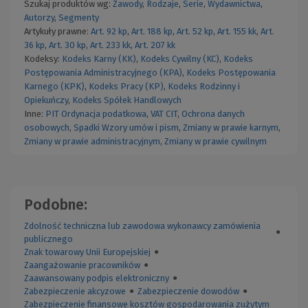
Szukaj produktów wg:
Zawody
,
Rodzaje
,
Serie
,
Wydawnictwa
,
Autorzy
,
Segmenty
Artykuły prawne:
Art. 92 kp
,
Art. 188 kp
,
Art. 52 kp
,
Art. 155 kk
,
Art.
36 kp
,
Art. 30 kp
,
Art. 233 kk
,
Art. 207 kk
Kodeksy:
Kodeks Karny (KK)
,
Kodeks Cywilny (KC)
,
Kodeks
Postępowania Administracyjnego (KPA)
,
Kodeks Postępowania
Karnego (KPK)
,
Kodeks Pracy (KP)
,
Kodeks Rodzinny i
Opiekuńczy
,
Kodeks Spółek Handlowych
Inne:
PIT
Ordynacja podatkowa
,
VAT
CIT
,
Ochrona danych
osobowych
,
Spadki
Wzory umów i pism
,
Zmiany w prawie karnym
,
Zmiany w prawie administracyjnym
,
Zmiany w prawie cywilnym
Podobne:
Zdolność techniczna lub zawodowa wykonawcy zamówienia
●
publicznego
Znak towarowy Unii Europejskiej
●
Zaangażowanie pracowników
●
Zaawansowany podpis elektroniczny
●
Zabezpieczenie akcyzowe
●
Zabezpieczenie dowodów
●
Zabezpieczenie finansowe kosztów gospodarowania zużytym