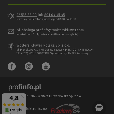
22 535 88 00
lub
801 04 45 45
Jesteśmy do Państwa dyspozycji od 8:00 do 16:00
pl-obsluga.profinfo@wolterskluwer.com
Na wiadomość odpowiemy możliwe jak najszybciej.
Wolters Kluwer Polska Sp. z o.o.
ul. Przyokopowa 33, 01-208 Warszawa; NIP: 583-001-89-31, REGON:
190610277, KRS: 0000709879, Sąd rejonowy dla M.S. Warszawy
Copyright 1997 - 2026 Wolters Kluwer Polska Sp. z o.o.
Płatności elektroniczne
(Nowe
(Link