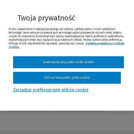
innej
strony)
Twoja prywatność
W celu zapewnienia Ci optymalnej obsługi, korzystamy z plików cookie i innych podobnych
technologii. Dane zebrane za pomocą tych technologii wykorzystujemy do różnych celów, między
innymi do ulepszania funkcjonalności strony, zapamiętywania Twoich preferencji, wyświetlania
najtrafniejszych treści oraz najbardziej przydatnych reklam. Możesz wybrać swoje preferencje,
klikając w link. Aby dowiedzieć się więcej, zapoznaj się z naszą
Polityką prywatności i plików
cookies
(Nowe okno)
(Link do innej strony)
Zaakceptuj wszystkie pliki cookie
Odrzuć wszystkie pliki cookie
Zarządzaj preferencjami plików cookie
Table of Contents
Redakcja
Kontakt