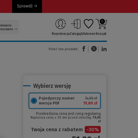
0
ukiwanie
ansowane
Rejestracja
Zaloguj
Ulubione
Koszyk
(Nowe okno)
(Link do innej strony)
(Link do innej strony)
Poleć ten produkt:
Wybierz wersję
Pojedynczy numer
74,00 zł
51,80 zł
wersja PDF
Przekreślona cena jest ceną regularną
Najniższa cena z 30 dni przed obniżką:
74,00
zł
Twoja cena z rabatem
-
30
%