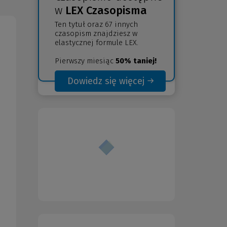
w
LEX Czasopisma
Ten tytuł oraz 67 innych
czasopism znajdziesz w
elastycznej formule LEX.
Pierwszy miesiąc
50% taniej!
Dowiedz się więcej
(Nowe
(Link
okno)
do
innej
strony)