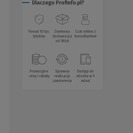
Dlaczego Profinfo.pl?
Ponad 10 tys.
Darmowa
Czat online z
tytułów
dostawa już
konsultantem
od 180zł
Promocyjne
Sprawna
Dostęp do
ceny i rabaty
realizacja
ebooka w 5
zamówienia
minut