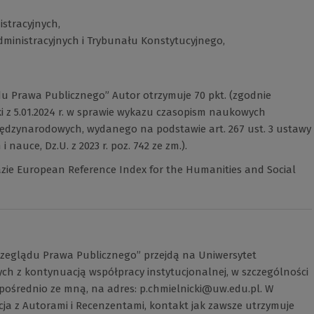
stracyjnych,
dministracyjnych i Trybunału Konstytucyjnego,
u Prawa Publicznego” Autor otrzymuje 70 pkt. (zgodnie
i z 5.01.2024 r. w sprawie wykazu czasopism naukowych
iędzynarodowych, wydanego na podstawie art. 267 ust. 3 ustawy
i nauce, Dz.U. z 2023 r. poz. 742 ze zm.).
zie European Reference Index for the Humanities and Social
rzeglądu Prawa Publicznego” przejdą na Uniwersytet
ch z kontynuacją współpracy instytucjonalnej, w szczególności
zpośrednio ze mną, na adres:
p.chmielnicki@uw.edu.pl
. W
ja z Autorami i Recenzentami, kontakt jak zawsze utrzymuje