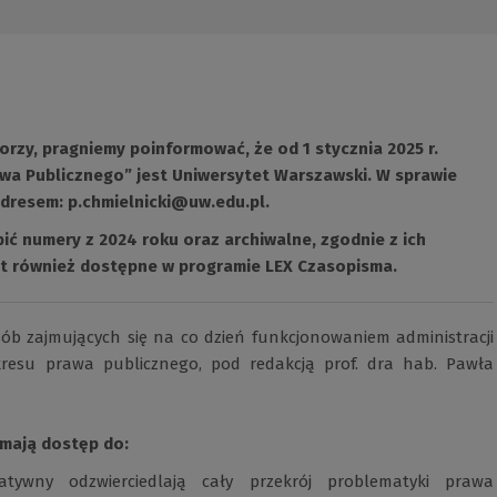
orzy, pragniemy poinformować, że od 1 stycznia 2025 r.
a Publicznego” jest Uniwersytet Warszawski. W sprawie
adresem:
p.chmielnicki@uw.edu.pl
(Nowe
.
okno)
ić numery z 2024 roku oraz archiwalne, zgodnie z ich
st również dostępne w programie
LEX Czasopisma.
(Nowe
(Link
okno)
do
innej
sób zajmujących się na co dzień funkcjonowaniem administracji
strony)
kresu prawa publicznego, pod redakcją prof. dra hab. Pawła
 mają dostęp do:
tywny odzwierciedlają cały przekrój problematyki prawa