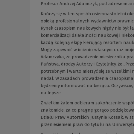
Profesor Andrzej Adamczyk, pod adresem:
an
Kończy się w ten sposób osiemnastoletni ok
opieką profesjonalnych wydawnictw prawniczy
Rynek czasopism naukowych nigdy nie był łat
komercjalizacji działalności naukowej i niek
każdą kolejną ekipę kierującą resortem nauk
Mogę zapewnić w imieniu własnym oraz mojego
Adamczyka, że prowadzenie miesięcznika pra
Państwa, drodzy Autorzy i Czytelnicy, że „P
potrzebnym i warto mierzyć się ze wszelkimi 
nadal. W zasadach prowadzenia czasopisma p
będziemy informować na bieżąco. Oczywiście,
na lepsze.
Z wielkim żalem odbieram zakończenie współ
znakomicie, za co pragnę gorąco podziękowa
Działu Praw Autorskich Justynie Kossak, w s
przeniesieniem praw do tytułu na Uniwersyt