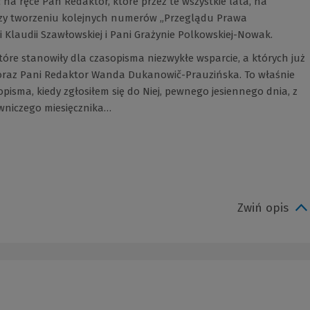
a ręce Pań Redaktor, które przez te wszystkie lata, na
zy tworzeniu kolejnych numerów „Przeglądu Prawa
i Klaudii Szawłowskiej i Pani Grażynie Polkowskiej-Nowak.
re stanowiły dla czasopisma niezwykłe wsparcie, a których już
 oraz Pani Redaktor Wanda Dukanowič-Prauzińska. To właśnie
isma, kiedy zgłosiłem się do Niej, pewnego jesiennego dnia, z
niczego miesięcznika…
Zwiń opis