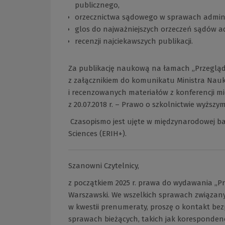
publicznego,
orzecznictwa sądowego w sprawach admini
glos do najważniejszych orzeczeń sądów a
recenzji najciekawszych publikacji.
Za publikację naukową na łamach „Przegląd
z załącznikiem do komunikatu Ministra Nauk
i recenzowanych materiałów z konferencji m
z 20.07.2018 r. – Prawo o szkolnictwie wyższym 
Czasopismo jest ujęte w międzynarodowej ba
Sciences (ERIH+).
Szanowni Czytelnicy,
z początkiem 2025 r. prawa do wydawania „P
Warszawski. We wszelkich sprawach związany
w kwestii prenumeraty, proszę o kontakt be
sprawach bieżących, takich jak korespondenc