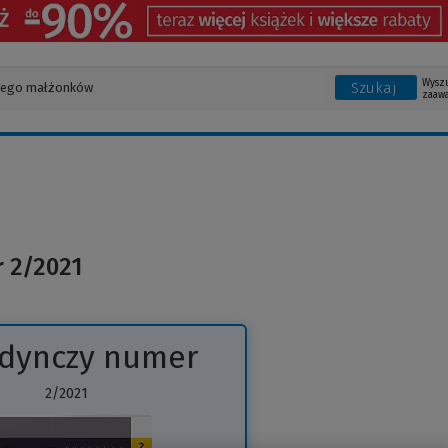
Wysz
Szukaj
zaaw
r 2/2021
edynczy numer
2/2021
(Link
do