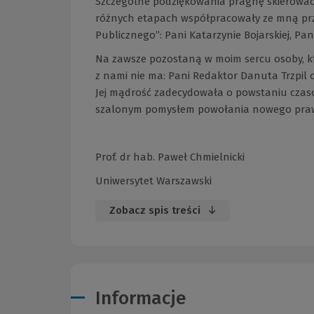
Szczególne podziękowania pragnę skierować n
różnych etapach współpracowały ze mną pr
Publicznego”: Pani Katarzynie Bojarskiej, Pan
Na zawsze pozostaną w moim sercu osoby, któ
z nami nie ma: Pani Redaktor Danuta Trzpil
Jej mądrość zadecydowała o powstaniu czasop
szalonym pomysłem powołania nowego praw
Prof. dr hab. Paweł Chmielnicki
Uniwersytet Warszawski
Zobacz spis treści
Informacje