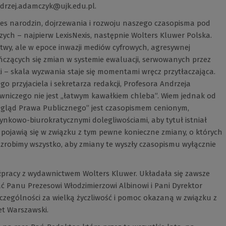
drzej.adamczyk@ujk.edu.pl
.
res narodzin, dojrzewania i rozwoju naszego czasopisma pod
ch – najpierw LexisNexis, następnie Wolters Kluwer Polska.
wy, ale w epoce inwazji mediów cyfrowych, agresywnej
ończących się zmian w systemie ewaluacji, serwowanych przez
i – skala wyzwania staje się momentami wręcz przytłaczająca.
 przyjaciela i sekretarza redakcji, Profesora Andrzeja
wniczego nie jest „łatwym kawałkiem chleba”. Wiem jednak od
rzegląd Prawa Publicznego” jest czasopismem cenionym,
rynkowo-biurokratycznymi dolegliwościami, aby tytuł istniał
ojawią się w związku z tym pewne konieczne zmiany, o których
 zrobimy wszystko, aby zmiany te wyszły czasopismu wyłącznie
pracy z wydawnictwem Wolters Kluwer. Układała się zawsze
ć Panu Prezesowi Włodzimierzowi Albinowi i Pani Dyrektor
zczególności za wielką życzliwość i pomoc okazaną w związku z
et Warszawski.