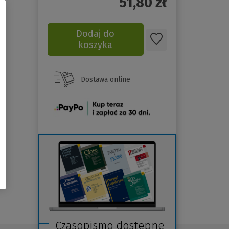
51,80
zł
Dodaj do
koszyka
Dostawa online
(Nowe
okno)
Czasopismo dostępne