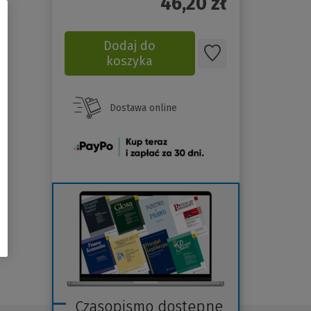
46,20
zł
Dodaj do
koszyka
Dostawa online
(Nowe
okno)
Czasopismo dostępne