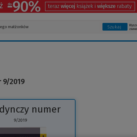
Wysz
Szukaj
zaaw
r 9/2019
edynczy numer
9/2019
(Link
do