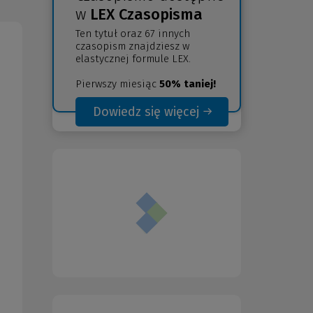
w
LEX Czasopisma
Ten tytuł oraz 67 innych
czasopism znajdziesz w
elastycznej formule LEX.
Pierwszy miesiąc
50% taniej!
Dowiedz się więcej
(Nowe
(Link
okno)
do
innej
strony)