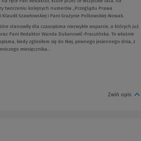
a ręce Pań Redaktor, które przez te wszystkie lata, na
zy tworzeniu kolejnych numerów „Przeglądu Prawa
i Klaudii Szawłowskiej i Pani Grażynie Polkowskiej-Nowak.
re stanowiły dla czasopisma niezwykłe wsparcie, a których już
 oraz Pani Redaktor Wanda Dukanowič-Prauzińska. To właśnie
isma, kiedy zgłosiłem się do Niej, pewnego jesiennego dnia, z
niczego miesięcznika…
Zwiń opis