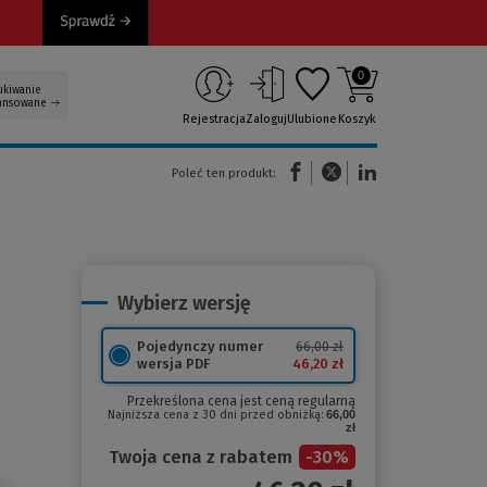
0
ukiwanie
ansowane
Rejestracja
Zaloguj
Ulubione
Koszyk
(Nowe okno)
(Link do innej strony)
(Link do innej strony)
Poleć ten produkt:
Wybierz wersję
Pojedynczy numer
66,00 zł
46,20 zł
wersja PDF
Przekreślona cena jest ceną regularną
Najniższa cena z 30 dni przed obniżką:
66,00
zł
Twoja cena z rabatem
-
30
%