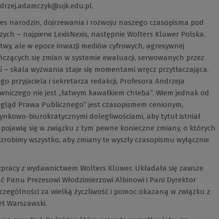
drzej.adamczyk@ujk.edu.pl
.
res narodzin, dojrzewania i rozwoju naszego czasopisma pod
ch – najpierw LexisNexis, następnie Wolters Kluwer Polska.
wy, ale w epoce inwazji mediów cyfrowych, agresywnej
ończących się zmian w systemie ewaluacji, serwowanych przez
i – skala wyzwania staje się momentami wręcz przytłaczająca.
 przyjaciela i sekretarza redakcji, Profesora Andrzeja
wniczego nie jest „łatwym kawałkiem chleba”. Wiem jednak od
rzegląd Prawa Publicznego” jest czasopismem cenionym,
rynkowo-biurokratycznymi dolegliwościami, aby tytuł istniał
ojawią się w związku z tym pewne konieczne zmiany, o których
 zrobimy wszystko, aby zmiany te wyszły czasopismu wyłącznie
pracy z wydawnictwem Wolters Kluwer. Układała się zawsze
ć Panu Prezesowi Włodzimierzowi Albinowi i Pani Dyrektor
zczególności za wielką życzliwość i pomoc okazaną w związku z
et Warszawski.