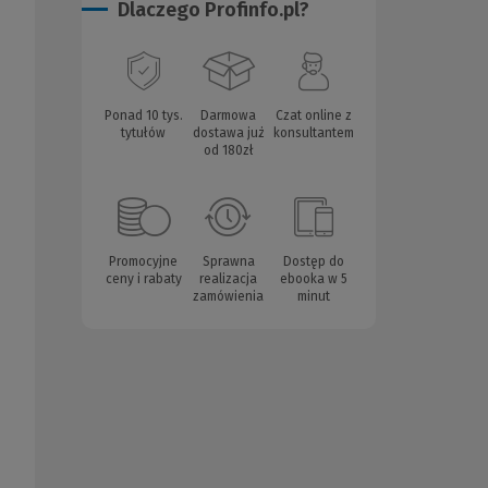
Dlaczego Profinfo.pl?
Ponad 10 tys.
Darmowa
Czat online z
tytułów
dostawa już
konsultantem
od 180zł
Promocyjne
Sprawna
Dostęp do
ceny i rabaty
realizacja
ebooka w 5
zamówienia
minut