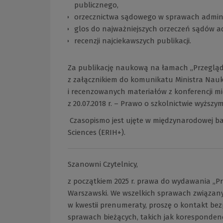
publicznego,
orzecznictwa sądowego w sprawach admini
glos do najważniejszych orzeczeń sądów a
recenzji najciekawszych publikacji.
Za publikację naukową na łamach „Przegląd
z załącznikiem do komunikatu Ministra Nauk
i recenzowanych materiałów z konferencji m
z 20.07.2018 r. – Prawo o szkolnictwie wyższym 
Czasopismo jest ujęte w międzynarodowej ba
Sciences (ERIH+).
Szanowni Czytelnicy,
z początkiem 2025 r. prawa do wydawania „P
Warszawski. We wszelkich sprawach związany
w kwestii prenumeraty, proszę o kontakt be
sprawach bieżących, takich jak korespondenc