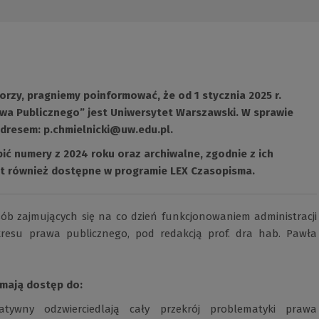
orzy, pragniemy poinformować, że od 1 stycznia 2025 r.
a Publicznego” jest Uniwersytet Warszawski. W sprawie
adresem:
p.chmielnicki@uw.edu.pl
(Nowe
.
okno)
ić numery z 2024 roku oraz archiwalne, zgodnie z ich
st również dostępne w programie
LEX Czasopisma.
(Nowe
(Link
okno)
do
innej
sób zajmujących się na co dzień funkcjonowaniem administracji
strony)
kresu prawa publicznego, pod redakcją prof. dra hab. Pawła
 mają dostęp do:
tywny odzwierciedlają cały przekrój problematyki prawa