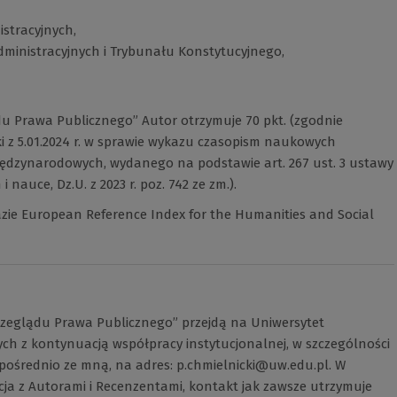
stracyjnych,
dministracyjnych i Trybunału Konstytucyjnego,
u Prawa Publicznego” Autor otrzymuje 70 pkt. (zgodnie
i z 5.01.2024 r. w sprawie wykazu czasopism naukowych
iędzynarodowych, wydanego na podstawie art. 267 ust. 3 ustawy
i nauce, Dz.U. z 2023 r. poz. 742 ze zm.).
zie European Reference Index for the Humanities and Social
rzeglądu Prawa Publicznego” przejdą na Uniwersytet
ch z kontynuacją współpracy instytucjonalnej, w szczególności
zpośrednio ze mną, na adres:
p.chmielnicki@uw.edu.pl
. W
ja z Autorami i Recenzentami, kontakt jak zawsze utrzymuje