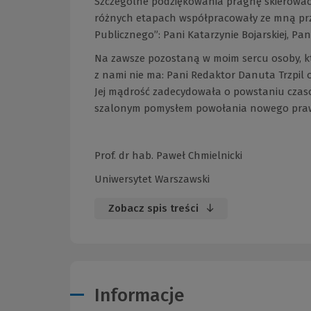
Szczególne podziękowania pragnę skierować n
różnych etapach współpracowały ze mną pr
Publicznego”: Pani Katarzynie Bojarskiej, Pan
Na zawsze pozostaną w moim sercu osoby, któ
z nami nie ma: Pani Redaktor Danuta Trzpil
Jej mądrość zadecydowała o powstaniu czasop
szalonym pomysłem powołania nowego praw
Prof. dr hab. Paweł Chmielnicki
Uniwersytet Warszawski
Zobacz spis treści
Informacje