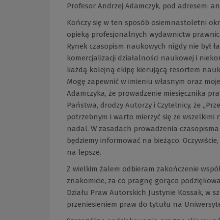
Profesor Andrzej Adamczyk, pod adresem:
an
Kończy się w ten sposób osiemnastoletni ok
opieką profesjonalnych wydawnictw prawniczy
Rynek czasopism naukowych nigdy nie był łat
komercjalizacji działalności naukowej i niek
każdą kolejną ekipę kierującą resortem nauk
Mogę zapewnić w imieniu własnym oraz mojego
Adamczyka, że prowadzenie miesięcznika pra
Państwa, drodzy Autorzy i Czytelnicy, że „P
potrzebnym i warto mierzyć się ze wszelkimi 
nadal. W zasadach prowadzenia czasopisma p
będziemy informować na bieżąco. Oczywiście,
na lepsze.
Z wielkim żalem odbieram zakończenie współ
znakomicie, za co pragnę gorąco podziękowa
Działu Praw Autorskich Justynie Kossak, w s
przeniesieniem praw do tytułu na Uniwersyt