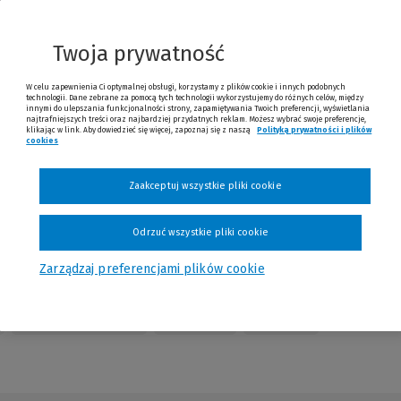
innej
strony)
Twoja prywatność
W celu zapewnienia Ci optymalnej obsługi, korzystamy z plików cookie i innych podobnych
technologii. Dane zebrane za pomocą tych technologii wykorzystujemy do różnych celów, między
innymi do ulepszania funkcjonalności strony, zapamiętywania Twoich preferencji, wyświetlania
najtrafniejszych treści oraz najbardziej przydatnych reklam. Możesz wybrać swoje preferencje,
klikając w link. Aby dowiedzieć się więcej, zapoznaj się z naszą
Polityką prywatności i plików
cookies
(Nowe okno)
(Link do innej strony)
Zaakceptuj wszystkie pliki cookie
Odrzuć wszystkie pliki cookie
Zarządzaj preferencjami plików cookie
Table of Contents
Redakcja
Kontakt