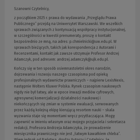
Szanowni Czytelnicy,
z początkiem 2025 r. prawa do wydawania „Przeglądu Prawa
Publicznego” przejdą na Uniwersytet Warszawski. We wszelkich
sprawach związanych z kontynuacją współpracy instytucjonalnej,
w szczególności w kwestii prenumeraty, proszę o kontakt
bezpośrednio ze mną, na adres:
p.chmielnicki@uw.edu.pl
. W
sprawach bieżących, takich jak korespondencja z Autorami i
Recenzentami, kontakt jak zawsze utrzymuje Profesor Andrzej
Adamczyk, pod adresem:
andrzej.adamczyk@ujk.edu.pl
.
Kończy się w ten sposób osiemnastoletni okres narodzin,
dojrzewania i rozwoju naszego czasopisma pod opieką
profesjonalnych wydawnictw prawniczych – najpierw LexisNexis,
następnie Wolters Kluwer Polska. Rynek czasopism naukowych
nigdy nie był łatwy, ale w epoce inwazji mediów cyfrowych,
agresywnej komercjalizacji działalności naukowej i
niekończących się zmian w systemie ewaluacji, serwowanych
przez każdą kolejną ekipę kierującą resortem nauki – skala
wyzwania staje się momentami wręcz przytłaczająca. Mogę
zapewnić w imieniu własnym oraz mojego przyjaciela i sekretarza
redakcji, Profesora Andrzeja Adamczyka, że prowadzenie
miesięcznika prawniczego nie jest „łatwym kawałkiem chleba”.
Wiem jednak od Państwa, drodzy Autorzy i Czytelnicy, że