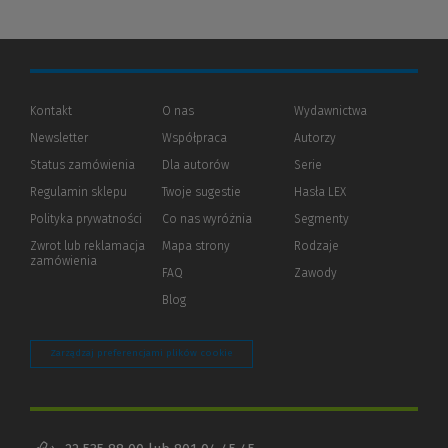
Kontakt
O nas
Wydawnictwa
Newsletter
Współpraca
Autorzy
Status zamówienia
Dla autorów
(Nowe
(Link
Serie
okno)
do
Regulamin sklepu
Twoje sugestie
Hasła LEX
innej
strony)
Polityka prywatności
(Nowe
(Link
Co nas wyróżnia
Segmenty
okno)
do
Zwrot lub reklamacja
Mapa strony
Rodzaje
innej
zamówienia
strony)
FAQ
Zawody
Blog
Zarządzaj preferencjami plików cookie