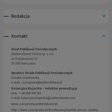
Redakcja
Kontakt
Dział Publikacji Periodycznych
Wolters Kluwer Polska sp. z o.o.
ul. Przyokopowa 33
01-208 Warszawa
Dyrektor Działu Publikacji Periodycznych
Klaudia Szawłowska
e-mail:
czasopisma@wolterskluwer.pl
Katarzyna Bojarska - redaktor prowadzący
kom.: + 48 668 618 561
e-mail: katarzyna.bojarska@wolterskluwer.com
www.czasopisma.wolterskluwer.pl
(Link
do
http://www.czasopisma.wolterskluwer.pl/polski-proces-cywilny
(Link