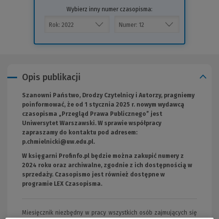
Wybierz inny numer czasopisma:
Opis publikacji
Szanowni Państwo, Drodzy Czytelnicy i Autorzy, pragniemy
poinformować, że od 1 stycznia 2025 r. nowym wydawcą
czasopisma „Przegląd Prawa Publicznego” jest
Uniwersytet Warszawski. W sprawie współpracy
zapraszamy do kontaktu pod adresem:
p.chmielnicki@uw.edu.pl
(Nowe
.
okno)
W księgarni Profinfo.pl będzie można zakupić numery z
2024 roku oraz archiwalne, zgodnie z ich dostępnością w
sprzedaży. Czasopismo jest również dostępne w
programie
LEX Czasopisma.
(Nowe
(Link
okno)
do
innej
strony)
Miesięcznik niezbędny w pracy wszystkich osób zajmujących się