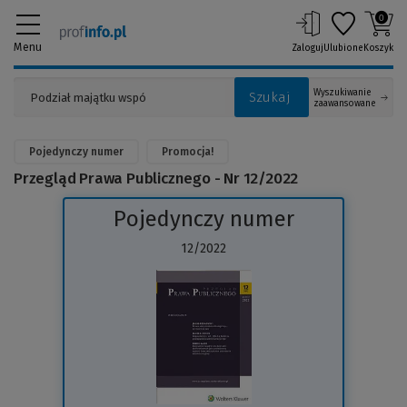
0
Menu
Zaloguj
Ulubione
Koszyk
Wyszukiwanie
Szukaj
zaawansowane
Pojedynczy numer
Promocja!
Przegląd Prawa Publicznego - Nr 12/2022
Pojedynczy numer
12/2022
(Link
do
innej
strony)