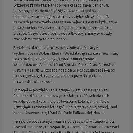
„Przegląd Prawa Publicznego” jest czasopismem cenionym,
potrzebnym i warto mierzyć się ze wszelkimi rynkowo-
biurokratycznymi dolegliwościami, aby tytuł istniał nadal. W
zasadach prowadzenia czasopisma pojawią się w związku z tym
pewne konieczne zmiany, o których będziemy informować na
bieżąco. Oczywiście, zrobimy wszystko, aby zmiany te wyszły
czasopismu wyłącznie na lepsze.
Z wielkim żalem odbieram zakończenie współpracy z
wydawnictwem Wolters Kluwer. Układała się zawsze znakomicie,
za co pragnę gorąco podziękować Panu Prezesowi
Włodzimierzowi Albinowi i Pani Dyrektor Działu Praw Autorskich
Justynie Kossak, w szczególności za wielką życzliwość i pomoc
okazaną w związku z przeniesieniem praw do tytułu na
Uniwersytet Warszawski.
Szczególne podziękowania pragnę skierować na ręce Pań
Redaktor, które przez te wszystkie lata, na różnych etapach
współpracowały ze mną przy tworzeniu kolejnych numerów
„Przeglądu Prawa Publicznego”: Pani Katarzynie Bojarskiej, Pani
Klaudii Szawłowskiej i Pani Grażynie Polkowskiej-Nowak.
Na zawsze pozostaną w moim sercu osoby, które stanowiły dla
czasopisma niezwykłe wsparcie, a których już z nami nie ma: Pani
Redaktor Danuta Trzpil oraz Pani Redaktor Wanda Dukanowič-