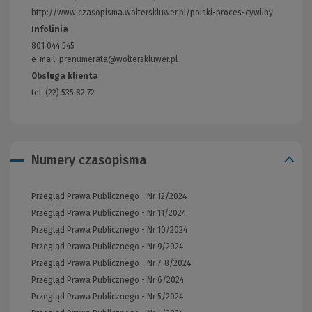
do
http://www.czasopisma.wolterskluwer.pl/polski-proces-cywilny
(Link
innej
do
Infolinia
strony)
innej
801 044 545
strony)
e-mail: prenumerata@wolterskluwer.pl
Obsługa klienta
tel: (22) 535 82 72
Numery czasopisma
Przegląd Prawa Publicznego - Nr 12/2024
Przegląd Prawa Publicznego - Nr 11/2024
Przegląd Prawa Publicznego - Nr 10/2024
Przegląd Prawa Publicznego - Nr 9/2024
Przegląd Prawa Publicznego - Nr 7-8/2024
Przegląd Prawa Publicznego - Nr 6/2024
Przegląd Prawa Publicznego - Nr 5/2024