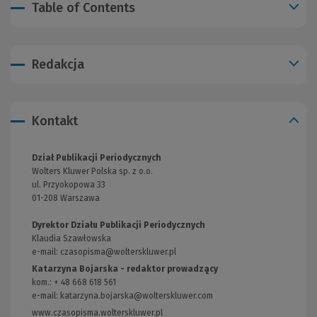
Table of Contents
Redakcja
Kontakt
Dział Publikacji Periodycznych
Wolters Kluwer Polska sp. z o.o.
ul. Przyokopowa 33
01-208 Warszawa
Dyrektor Działu Publikacji Periodycznych
Klaudia Szawłowska
e-mail:
czasopisma@wolterskluwer.pl
Katarzyna Bojarska - redaktor prowadzący
kom.: + 48 668 618 561
e-mail: katarzyna.bojarska@wolterskluwer.com
www.czasopisma.wolterskluwer.pl
(Link