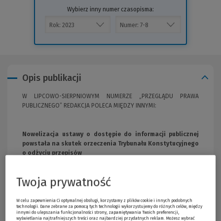
Wybierz inny numer czasopisma:
Opis publikacji
W LIPCOWO-SIERPNIOWYM NUMERZE „PRZEGLĄDU PRAWA
PUBLICZNEGO” REDAKCJA POLECA MIĘDZY INNYMI:
Nowelizacja ustawy o dostępie do informacji publicznej
powstała na skutek orzeczenia Trybunału Konstytucyjnego
o odżyciu przepisów
dr Edyta Tkaczyk
– adwokat, legislator w Biurze Legislacyjnym
Kancelarii Sejmu; adiunkt, Wydział Nauk Prawnych, Administracji i
Twoja prywatność
Bezpieczeństwa, Menedżerska Akademia Nauk Stosowanych w
Warszawie
W celu zapewnienia Ci optymalnej obsługi, korzystamy z plików cookie i innych podobnych
technologii. Dane zebrane za pomocą tych technologii wykorzystujemy do różnych celów, między
innymi do ulepszania funkcjonalności strony, zapamiętywania Twoich preferencji,
wyświetlania najtrafniejszych treści oraz najbardziej przydatnych reklam. Możesz wybrać