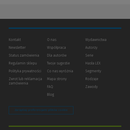
Kontakt
O nas
Wydawnictwa
Newsletter
Współpraca
Autorzy
Status zamówienia
Dla autorów
(Nowe
(Link
Serie
okno)
do
Regulamin sklepu
Twoje sugestie
Hasła LEX
innej
strony)
Polityka prywatności
(Nowe
(Link
Co nas wyróżnia
Segmenty
okno)
do
Zwrot lub reklamacja
Mapa strony
Rodzaje
innej
zamówienia
strony)
FAQ
Zawody
Blog
Zarządzaj preferencjami plików cookie