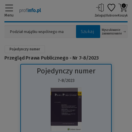
0
Menu
Zaloguj
Ulubione
Koszyk
Wyszukiwanie
Szukaj
zaawansowane
Pojedynczy numer
Przegląd Prawa Publicznego - Nr 7-8/2023
Pojedynczy numer
7-8/2023
(Link
do
innej
strony)