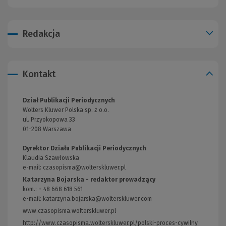
Redakcja
Kontakt
Dział Publikacji Periodycznych
Wolters Kluwer Polska sp. z o.o.
ul. Przyokopowa 33
01-208 Warszawa
Dyrektor Działu Publikacji Periodycznych
Klaudia Szawłowska
e-mail:
czasopisma@wolterskluwer.pl
Katarzyna Bojarska - redaktor prowadzący
kom.: + 48 668 618 561
e-mail: katarzyna.bojarska@wolterskluwer.com
www.czasopisma.wolterskluwer.pl
(Link
do
http://www.czasopisma.wolterskluwer.pl/polski-proces-cywilny
(Link