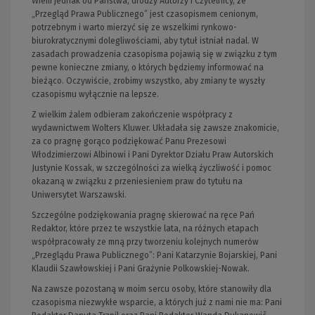
Wiem jednak od Państwa, drodzy Autorzy i Czytelnicy, że
„Przegląd Prawa Publicznego” jest czasopismem cenionym,
potrzebnym i warto mierzyć się ze wszelkimi rynkowo-
biurokratycznymi dolegliwościami, aby tytuł istniał nadal. W
zasadach prowadzenia czasopisma pojawią się w związku z tym
pewne konieczne zmiany, o których będziemy informować na
bieżąco. Oczywiście, zrobimy wszystko, aby zmiany te wyszły
czasopismu wyłącznie na lepsze.
Z wielkim żalem odbieram zakończenie współpracy z
wydawnictwem Wolters Kluwer. Układała się zawsze znakomicie,
za co pragnę gorąco podziękować Panu Prezesowi
Włodzimierzowi Albinowi i Pani Dyrektor Działu Praw Autorskich
Justynie Kossak, w szczególności za wielką życzliwość i pomoc
okazaną w związku z przeniesieniem praw do tytułu na
Uniwersytet Warszawski.
Szczególne podziękowania pragnę skierować na ręce Pań
Redaktor, które przez te wszystkie lata, na różnych etapach
współpracowały ze mną przy tworzeniu kolejnych numerów
„Przeglądu Prawa Publicznego”: Pani Katarzynie Bojarskiej, Pani
Klaudii Szawłowskiej i Pani Grażynie Polkowskiej-Nowak.
Na zawsze pozostaną w moim sercu osoby, które stanowiły dla
czasopisma niezwykłe wsparcie, a których już z nami nie ma: Pani