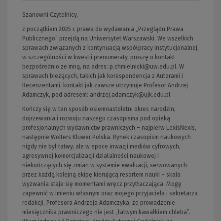
Szanowni Czytelnicy,
z początkiem 2025 r. prawa do wydawania „Przeglądu Prawa
Publicznego” przejdą na Uniwersytet Warszawski. We wszelkich
sprawach związanych z kontynuacją współpracy instytucjonalnej,
w szczególności w kwestii prenumeraty, proszę o kontakt
bezpośrednio ze mną, na adres:
p.chmielnicki@uw.edu.pl
. W
sprawach bieżących, takich jak korespondencja z Autorami i
Recenzentami, kontakt jak zawsze utrzymuje Profesor Andrzej
Adamczyk, pod adresem:
andrzej.adamczyk@ujk.edu.pl
.
Kończy się w ten sposób osiemnastoletni okres narodzin,
dojrzewania i rozwoju naszego czasopisma pod opieką
profesjonalnych wydawnictw prawniczych – najpierw LexisNexis,
następnie Wolters Kluwer Polska. Rynek czasopism naukowych
nigdy nie był łatwy, ale w epoce inwazji mediów cyfrowych,
agresywnej komercjalizacji działalności naukowej i
niekończących się zmian w systemie ewaluacji, serwowanych
przez każdą kolejną ekipę kierującą resortem nauki – skala
wyzwania staje się momentami wręcz przytłaczająca. Mogę
zapewnić w imieniu własnym oraz mojego przyjaciela i sekretarza
redakcji, Profesora Andrzeja Adamczyka, że prowadzenie
miesięcznika prawniczego nie jest „łatwym kawałkiem chleba”.