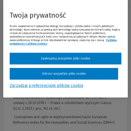
na co dzień funkcjonowaniem administracji publicznej i
orzekaniem w sprawach z zakresu prawa publicznego, pod
Twoja prywatność
redakcją prof. dra hab. Pawła Chmielnickiego.
Czytelnicy „Przeglądu Prawa Publicznego” mają dostęp do:
W celu zapewnienia Ci optymalnej obsługi, korzystamy z plików cookie i innych podobnych
technologii. Dane zebrane za pomocą tych technologii wykorzystujemy do różnych celów, między
artykułów, które w sposób reprezentatywny odzwierciedlają
innymi do ulepszania funkcjonalności strony, zapamiętywania Twoich preferencji,
wyświetlania najtrafniejszych treści oraz najbardziej przydatnych reklam. Możesz wybrać
cały przekrój problematyki prawa publicznego,
swoje preferencje, klikając w link. Aby dowiedzieć się więcej, zapoznaj się z naszą
Polityką
orzecznictwa sądowego w sprawach administracyjnych,
prywatności i plików cookies
(Nowe okno)
(Link do innej strony)
glos do najważniejszych orzeczeń sądów administracyjnych i
Trybunału Konstytucyjnego,
Zaakceptuj wszystkie pliki cookie
recenzji najciekawszych publikacji.
Odrzuć wszystkie pliki cookie
Za publikację naukową na łamach „Przeglądu Prawa
Publicznego” Autor otrzymuje 70 pkt. (zgodnie z załącznikiem do
Zarządzaj preferencjami plików cookie
komunikatu Ministra Nauki z 5.01.2024 r. w sprawie wykazu
czasopism naukowych i recenzowanych materiałów z konferencji
międzynarodowych, wydanego na podstawie art. 267 ust. 3
ustawy z 20.07.2018 r. – Prawo o szkolnictwie wyższym i nauce,
Dz.U. z 2023 r. poz. 742 ze zm.).
Czasopismo jest ujęte w międzynarodowej bazie European
Reference Index for the Humanities and Social Sciences (ERIH+).