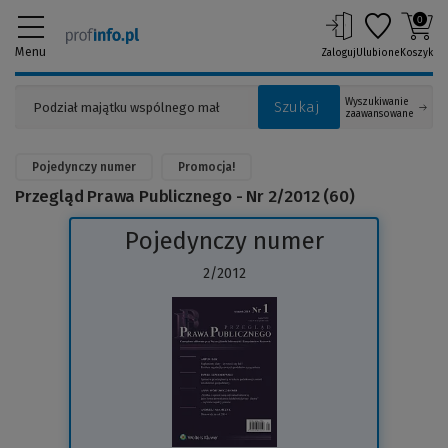
0
Menu
Zaloguj
Ulubione
Koszyk
Wyszukiwanie
Szukaj
zaawansowane
Pojedynczy numer
Promocja!
Przegląd Prawa Publicznego - Nr 2/2012 (60)
Pojedynczy numer
2/2012
(Link
do
innej
strony)