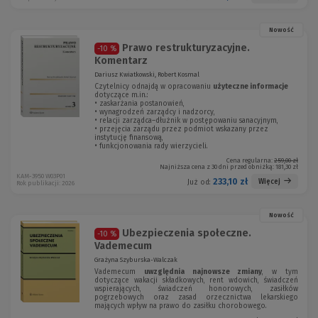
Nowość
Prawo restrukturyzacyjne.
-10 %
Komentarz
Dariusz Kwiatkowski, Robert Kosmal
Czytelnicy odnajdą w opracowaniu
użyteczne informacje
dotyczące m.in.:
• zaskarżania postanowień,
• wynagrodzeń zarządcy i nadzorcy,
• relacji zarządca–dłużnik w postępowaniu sanacyjnym,
• przejęcia zarządu przez podmiot wskazany przez
instytucję finansową,
• funkcjonowania rady wierzycieli.
Cena regularna:
259,00 zł
Najniższa cena z 30 dni przed obniżką:
181,30 zł
KAM-3950 W03P01
233,10 zł
Więcej
Już od:
Rok publikacji: 2026
Nowość
Ubezpieczenia społeczne.
-10 %
Vademecum
Grażyna Szyburska-Walczak
Vademecum
uwzględnia najnowsze zmiany
, w tym
dotyczące wakacji składkowych, rent wdowich, świadczeń
wspierających, świadczeń honorowych, zasiłków
pogrzebowych oraz zasad orzecznictwa lekarskiego
mających wpływ na prawo do zasiłku chorobowego.