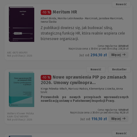
Nowość
Meritum HR
-10 %
Albert Binda, Monika Leśnikowska- Marciniak, Jarosław Marciniak,
Iwona Ślaska
Z publikacji dowiesz się, jak budować silną,
strategiczną funkcję HR, która realnie wspiera cele
biznesowe organizacji.
Cena regularna:
329,00 zł
Najniższa cena z 30 dni przed obniżką:
230,30 zł
ABC-0675 W04P01
296,10 zł
Więcej
Już od:
Rok publikacji: 2026
Nowość
Bestseller
Nowe uprawnienia PIP po zmianach
-10 %
2026. Umowy cywilnopra...
Kinga Polewka-Włoch, Mariusz Maksis, Klementyna Lisiecka, Anna
Szulc
Przewodnik po nowych przepisach wprowadzonych
nowelizacją ustawy o Państwowej Inspekcji Pracy.
Cena regularna:
129,00 zł
Najniższa cena z 30 dni przed obniżką:
90,30 zł
Wolters Kluwer Polska
KAM-7247 W01P01
116,10 zł
Więcej
Już od:
Rok publikacji: 2026
Nowość