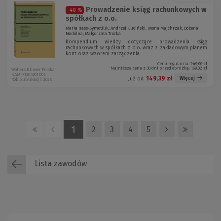
Prowadzenie ksiąg rachunkowych w
-40 %
spółkach z o.o.
Maria Hass-Symotiuk, Andrzej Kuciński, Iwona Majchrzak, Bożena
Nadolna, Małgorzata Trocka
Kompendium wiedzy dotyczące prowadzenia ksiąg
rachunkowych w spółkach z o.o. wraz z zakładowym planem
kont oraz wzorem zarządzenia
Cena regularna:
249,00 zł
Najniższa cena z 30 dni przed obniżką:
169,32 zł
Wolters Kluwer Polska
KAM-7130 W01D02
149,39 zł
Więcej
Już od:
Rok publikacji: 2025
1
2
3
4
5
Lista zawodów