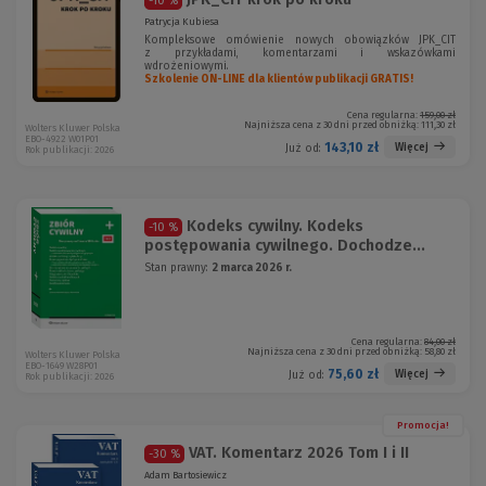
-10 %
Patrycja Kubiesa
Kompleksowe omówienie nowych obowiązków JPK_CIT
z przykładami, komentarzami i wskazówkami
wdrożeniowymi.
Szkolenie ON-LINE dla klientów publikacji GRATIS!
Cena regularna:
159,00 zł
Najniższa cena z 30 dni przed obniżką:
111,30 zł
Wolters Kluwer Polska
EBO-4922 W01P01
143,10 zł
Więcej
Już od:
Rok publikacji: 2026
Kodeks cywilny. Kodeks
-10 %
postępowania cywilnego. Dochodze...
Stan prawny:
2 marca 2026 r.
Cena regularna:
84,00 zł
Najniższa cena z 30 dni przed obniżką:
58,80 zł
Wolters Kluwer Polska
EBO-1649 W28P01
75,60 zł
Więcej
Już od:
Rok publikacji: 2026
Promocja!
VAT. Komentarz 2026 Tom I i II
-30 %
Adam Bartosiewicz