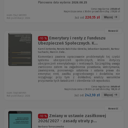
Planowana data wydania:
2026.08.25
Cena regularna:
259,00 zł
Najniższa cena z 30 dni przed obniżką:
259,00 zł
KAM-7342 W01P01
220,15 zł
Więcej
Już od:
Rok publikacji: 2026
Nowość
Emerytury i renty z Funduszu
-10 %
Ubezpieczeń Społecznych. K...
Kamil Antonów, Renata Babińska-Górecka, Sebastian Gajewski, Bartosz
Suchacki, Marcin Ziele...
Komentarz zawiera opracowanie problematyki tej części
systemu ubezpieczeń społecznych, która dotyczy
ubezpieczeń emerytalnego i rentowych. Szczególną uwagę
zwrócono zatem na zagadnienia powstania, wstrzymania,
zawieszenia, ponownego ustalenia i ustania prawa do
emerytur, rent, zasiłku pogrzebowego i dodatków, nie
rezygnując przy tym z dokładnej analizy warunków
przyznania tych świadczeń i określenia ich wysokości.
Cena regularna:
269,00 zł
Najniższa cena z 30 dni przed obniżką:
188,30 zł
KAM-7348 W01P01
242,10 zł
Więcej
Już od:
Rok publikacji: 2026
Nowość
Zmiany w ustawie zasiłkowej
-10 %
2026/2027 - zasady utraty p...
Barbara Tomaszewska