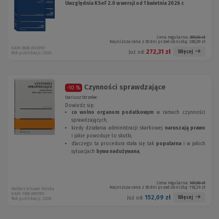
Uwzględnia KSeF 2.0 w wersji od 1 kwietnia 2026 r.
Cena regularna:
389,00 zł
Najniższa cena z 30 dni przed obniżką:
280,09 zł
KAM-0606 W20P01
272,31 zł
Więcej
Już od:
Rok publikacji: 2026
Czynności sprawdzające
-10 %
Dariusz Strzelec
Dowiedz się:
co wolno organom podatkowym
w ramach czynności
sprawdzających,
kiedy działania administracji skarbowej
naruszają prawo
i jakie powoduje to skutki,
dlaczego ta procedura stała się tak
popularna
i w jakich
sytuacjach
bywa nadużywana
,
Cena regularna:
169,00 zł
Najniższa cena z 30 dni przed obniżką:
118,29 zł
Wolters Kluwer Polska
KAM-7306 W01P01
152,09 zł
Więcej
Już od:
Rok publikacji: 2026