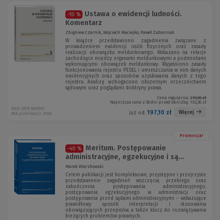
Ustawa o ewidencji ludności.
-10 %
Komentarz
Zbigniew Czarnik, Wojciech Maciejko, Paweł Zaborniak
W książce przedstawiono zagadnienia związane z
prowadzeniem ewidencji osób fizycznych oraz zasady
realizacji obowiązku meldunkowego. Wskazano na relacje
zachodzące między organami meldunkowymi a podmiotami
wykonującymi obowiązek meldunkowy. Wyjaśniono zasady
funkcjonowania rejestru PESEL i umieszczania w nim danych
ewidencyjnych oraz sposobów uzyskiwania danych z tego
rejestru. Analizę wzbogacono obszernym orzecznictwem
sądowym oraz poglądami doktryny prawa.
Cena regularna:
219,00 zł
Najniższa cena z 30 dni przed obniżką:
153,30 zł
NEX-0570 W03P01
197,10 zł
Więcej
Już od:
Rok publikacji: 2026
Promocja!
Meritum. Postępowanie
-40 %
administracyjne, egzekucyjne i są...
Marek Wierzbowski
Celem publikacji jest kompleksowe, przystępne i przejrzyste
przedstawienie zagadnień wszczęcia, przebiegu oraz
zakończenia postępowania administracyjnego,
postępowania egzekucyjnego w administracji oraz
postępowania przed sądami administracyjnymi – wskazujące
prawidłowy sposób interpretacji i stosowania
obowiązujących przepisów, a także klucz do rozwiązywania
bieżących problemów prawnych.