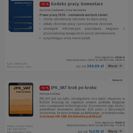
Kodeks pracy. Komentarz
-10 %
Kazimierz Jaśkowski, Eliza Maniewska
Prawo pracy 2026 - omówienie ważnych zmian!
okresy zatrudnienia zaliczane do stażu pracy,
układy zbiorowe pracy i porozumienia zbiorowe,
obowiązki informacyjne pracodawcy związane z
przejrzystością wynagrodzeń przed zatrudnieniem,
uzupełniający urlop macierzyński
Cena regularna:
299,00 zł
Najniższa cena z 30 dni przed obniżką:
209,30 zł
KAM-2399 W14P01
269,09 zł
Więcej
Już od:
Rok publikacji: 2026
Nowość
JPK_VAT krok po kroku
-10 %
Patrycja Kubiesa
JPK_VAT jest nie tylko obowiązkiem, lecz także obszarem, w
którym krzyżują się regulacje prawne, praktyka księgowa
oraz rozwiązania technologiczne. Zrozumienie jego istoty i
prawidłowe stosowanie stanowi dziś jeden z kluczowych
elementów bezpieczeństwa podatkowego przedsiębiorstw.
Szkolenie ON-LINE dla klientów publikacji!
Cena regularna:
159,00 zł
Najniższa cena z 30 dni przed obniżką:
111,30 zł
Wolters Kluwer Polska
EBO-4995 W01P01
143,10 zł
Więcej
Już od:
Rok publikacji: 2026