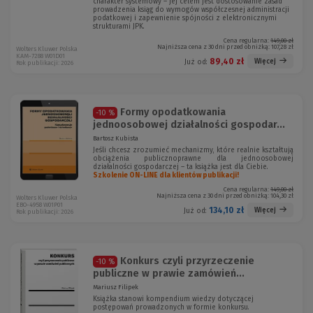
charakter systemowy – jej celem jest dostosowanie zasad
prowadzenia ksiąg do wymogów współczesnej administracji
podatkowej i zapewnienie spójności z elektronicznymi
strukturami JPK.
Cena regularna:
149,00 zł
Najniższa cena z 30 dni przed obniżką:
107,28 zł
Wolters Kluwer Polska
KAM-7288 W01D01
89,40 zł
Więcej
Już od:
Rok publikacji: 2026
Formy opodatkowania
-10 %
jednoosobowej działalności gospodar...
Bartosz Kubista
Jeśli chcesz zrozumieć mechanizmy, które realnie kształtują
obciążenia publicznoprawne dla jednoosobowej
działalności gospodarczej – ta książka jest dla Ciebie.
Szkolenie ON-LINE dla klientów publikacji!
Cena regularna:
149,00 zł
Najniższa cena z 30 dni przed obniżką:
104,30 zł
Wolters Kluwer Polska
EBO-4958 W01P01
134,10 zł
Więcej
Już od:
Rok publikacji: 2026
Konkurs czyli przyrzeczenie
-10 %
publiczne w prawie zamówień...
Mariusz Filipek
Książka stanowi kompendium wiedzy dotyczącej
postępowań prowadzonych w formie konkursu.