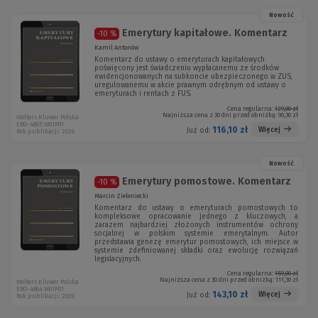
Nowość
Emerytury kapitałowe. Komentarz
-10 %
Kamil Antonów
Komentarz do ustawy o emeryturach kapitałowych
poświęcony jest świadczeniu wypłacanemu ze środków
ewidencjonowanych na subkoncie ubezpieczonego w ZUS,
uregulowanemu w akcie prawnym odrębnym od ustawy o
emeryturach i rentach z FUS.
Cena regularna:
129,00 zł
Najniższa cena z 30 dni przed obniżką:
90,30 zł
Wolters Kluwer Polska
EBO-4865 W01P01
116,10 zł
Więcej
Już od:
Rok publikacji: 2026
Nowość
Emerytury pomostowe. Komentarz
-10 %
Marcin Zieleniecki
Komentarz do ustawy o emeryturach pomostowych to
kompleksowe opracowanie jednego z kluczowych, a
zarazem najbardziej złożonych instrumentów ochrony
socjalnej w polskim systemie emerytalnym. Autor
przedstawia genezę emerytur pomostowych, ich miejsce w
systemie zdefiniowanej składki oraz ewolucję rozwiązań
legislacyjnych.
Cena regularna:
159,00 zł
Najniższa cena z 30 dni przed obniżką:
111,30 zł
Wolters Kluwer Polska
EBO-4864 W01P01
143,10 zł
Więcej
Już od:
Rok publikacji: 2026