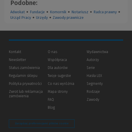
Podobne:
Adwokat
●
Fundacje
●
Komornik
●
Notariusz
●
Radca prawny
●
Urząd Pracy
●
Urzędy
●
Zawody prawnicze
Kontakt
O nas
Wydawnictwa
Newsletter
Współpraca
Autorzy
Status zamówienia
Dla autorów
(Nowe
(Link
Serie
okno)
do
Regulamin sklepu
Twoje sugestie
Hasła LEX
innej
strony)
Polityka prywatności
(Nowe
(Link
Co nas wyróżnia
Segmenty
okno)
do
Zwrot lub reklamacja
Mapa strony
Rodzaje
innej
zamówienia
strony)
FAQ
Zawody
Blog
Zarządzaj preferencjami plików cookie