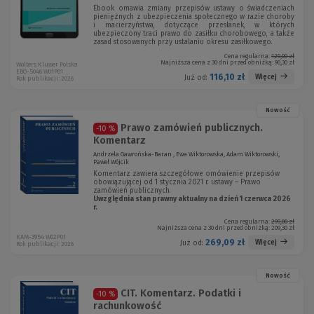
Ebook omawia zmiany przepisów ustawy o świadczeniach
pieniężnych z ubezpieczenia społecznego w razie choroby
i macierzyństwa, dotyczące przesłanek, w których
ubezpieczony traci prawo do zasiłku chorobowego, a także
zasad stosowanych przy ustalaniu okresu zasiłkowego.
Cena regularna:
129,00 zł
Najniższa cena z 30 dni przed obniżką:
90,30 zł
Wolters Kluwer Polska
EBO-5046 W01P01
116,10 zł
Więcej
Już od:
Rok publikacji: 2026
Nowość
Prawo zamówień publicznych.
-10 %
Komentarz
Andrzela Gawrońska-Baran , Ewa Wiktorowska, Adam Wiktorowski,
Paweł Wójcik
Komentarz zawiera szczegółowe omówienie przepisów
obowiązującej od 1 stycznia 2021 r. ustawy – Prawo
zamówień publicznych.
Uwzględnia stan prawny aktualny na dzień 1 czerwca 2026
r.
Cena regularna:
299,00 zł
Najniższa cena z 30 dni przed obniżką:
209,30 zł
KAM-3954 W02P01
269,09 zł
Więcej
Już od:
Rok publikacji: 2026
Nowość
CIT. Komentarz. Podatki i
-10 %
rachunkowość