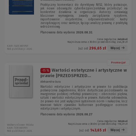
Praktyczny komentarz do dyrektywy NIS2, który pokazuje,
jak nowe obowiązki cyberbezpieczeństwa przełożyć na
konkretne działania w organizacji. Autorzy omawiają
kluczowe wymagania, zasady zarządzania ryzykiem,
raportowanie incydentów, odpowiedzialność kadry
zarządzającej oraz sankcje, łącząc analizę prawną z praktyką
wdrożeniową.
Planowana data wydania:
2026.08.31
Cena regularna:
349,00 zł
Najniższa cena z 30 dni przed obniżką:
244,30 zł
KAM-7405 W01P01
296,65 zł
Więcej
Już od:
Rok publikacji: 2026
Promocja!
Wartości estetyczne i artystyczne w
-15 %
prawie [PRZEDSPRZED...
Aleksandra Guss
Wartości estetyczne i artystyczne w prawie to publikacja
poświęcona zagadnieniu, które dotychczas pozostawało na
marginesie polskiej refleksji prawniczej – obecności piękna,
sztuki i wartości estetycznych w prawie. Autorka udowadnia,
że prawo nie jest wyłącznie systemem norm i nakazów, lecz
stanowi także zjawisko kulturowe podlegające ocenom
estetycznym i artystycznym.
Planowana data wydania:
2026.08.27
Cena regularna:
169,00 zł
Najniższa cena z 30 dni przed obniżką:
118,29 zł
Wolters Kluwer Polska
KAM-7370 W01P01
143,65 zł
Więcej
Już od:
Rok publikacji: 2026