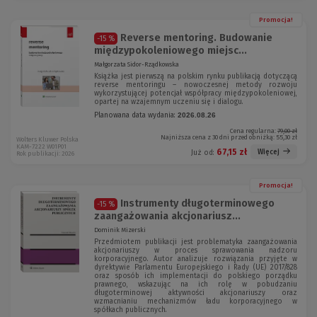
Promocja!
Reverse mentoring. Budowanie
-15 %
międzypokoleniowego miejsc...
Małgorzata Sidor-Rządkowska
Książka jest pierwszą na polskim rynku publikacją dotyczącą
reverse mentoringu – nowoczesnej metody rozwoju
wykorzystującej potencjał współpracy międzypokoleniowej,
opartej na wzajemnym uczeniu się i dialogu.
Planowana data wydania:
2026.08.26
Cena regularna:
79,00 zł
Najniższa cena z 30 dni przed obniżką:
55,30 zł
Wolters Kluwer Polska
KAM-7222 W01P01
67,15 zł
Więcej
Już od:
Rok publikacji: 2026
Promocja!
Instrumenty długoterminowego
-15 %
zaangażowania akcjonariusz...
Dominik Mizerski
Przedmiotem publikacji jest problematyka zaangażowania
akcjonariuszy w proces sprawowania nadzoru
korporacyjnego. Autor analizuje rozwiązania przyjęte w
dyrektywie Parlamentu Europejskiego i Rady (UE) 2017/828
oraz sposób ich implementacji do polskiego porządku
prawnego, wskazując na ich rolę w pobudzaniu
długoterminowej aktywności akcjonariuszy oraz
wzmacnianiu mechanizmów ładu korporacyjnego w
spółkach publicznych.