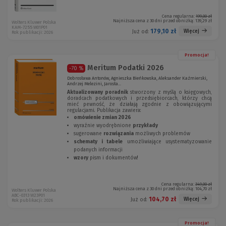
Cena regularna:
199,00 zł
Najniższa cena z 30 dni przed obniżką:
139,29 zł
Wolters Kluwer Polska
KAM-7255 W01P01
179,10 zł
Więcej
Już od:
Rok publikacji: 2026
Promocja!
Meritum Podatki 2026
-70 %
Dobrosława Antonów, Agnieszka Bieńkowska, Aleksander Kaźmierski,
Andrzej Melezini, Jarosła...
Aktualizowany poradnik
stworzony z myślą o księgowych,
doradcach podatkowych i przedsiębiorcach, którzy chcą
mieć pewność, że działają zgodnie z obowiązującymi
regulacjami. Publikacja zawiera:
omówienie zmian 2026
wyraźnie wyodrębnione
przykłady
sugerowane
rozwiązania
możliwych problemów
schematy i tabele
umożliwiające usystematyzowanie
podanych informacji
wzory
pism i dokumentów!
Cena regularna:
349,00 zł
Najniższa cena z 30 dni przed obniżką:
104,70 zł
Wolters Kluwer Polska
ABC-0313 W23P01
104,70 zł
Więcej
Już od:
Rok publikacji: 2026
Promocja!