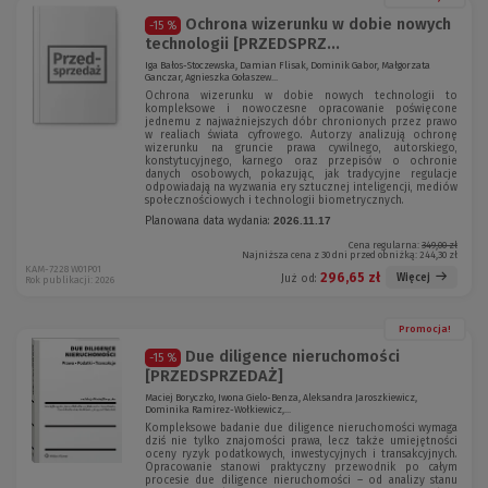
Ochrona wizerunku w dobie nowych
-15 %
technologii [PRZEDSPRZ...
Iga Bałos-Stoczewska, Damian Flisak, Dominik Gabor, Małgorzata
Ganczar, Agnieszka Gołaszew...
Ochrona wizerunku w dobie nowych technologii to
kompleksowe i nowoczesne opracowanie poświęcone
jednemu z najważniejszych dóbr chronionych przez prawo
w realiach świata cyfrowego. Autorzy analizują ochronę
wizerunku na gruncie prawa cywilnego, autorskiego,
konstytucyjnego, karnego oraz przepisów o ochronie
danych osobowych, pokazując, jak tradycyjne regulacje
odpowiadają na wyzwania ery sztucznej inteligencji, mediów
społecznościowych i technologii biometrycznych.
Planowana data wydania:
2026.11.17
Cena regularna:
349,00 zł
Najniższa cena z 30 dni przed obniżką:
244,30 zł
KAM-7228 W01P01
296,65 zł
Więcej
Już od:
Rok publikacji: 2026
Promocja!
Due diligence nieruchomości
-15 %
[PRZEDSPRZEDAŻ]
Maciej Boryczko, Iwona Gielo-Benza, Aleksandra Jaroszkiewicz,
Dominika Ramirez-Wołkiewicz,...
Kompleksowe badanie due diligence nieruchomości wymaga
dziś nie tylko znajomości prawa, lecz także umiejętności
oceny ryzyk podatkowych, inwestycyjnych i transakcyjnych.
Opracowanie stanowi praktyczny przewodnik po całym
procesie due diligence nieruchomości – od analizy stanu