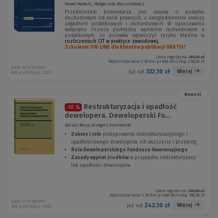
Paweł Małecki, Małgorzata Mazurkiewicz
Przedmiotem komentarza jest ustawa o podatku
dochodowym od osób prawnych, z uwzględnieniem analizy
zagadnień podatkowych i rachunkowych. W opracowaniu
wskazano różnice pomiędzy wynikiem rachunkowym a
podatkowym, co pozwala ograniczyć ryzyko błędów w
rozliczeniach CIT w praktyce zawodowej.
Szkolenie ON-LINE dla klientów publikacji GRATIS!
Cena regularna:
369,00 zł
Najniższa cena z 30 dni przed obniżką:
258,30 zł
KAM-1474 W17P01
332,10 zł
Więcej
Już od:
Rok publikacji: 2026
Nowość
Restrukturyzacja i upadłość
-10 %
dewelopera. Deweloperski Fu...
Adrian Borys, Grzegorz Kamieński
Zakres i cele
postępowania restrukturyzacyjnego i
upadłościowego dewelopera, ich wszczęcie i przebieg
Rola Deweloperskiego Funduszu Gwarancyjnego
Zasady wypłat środków
w przypadku restrukturyzacji
lub upadłości dewelopera
Cena regularna:
269,00 zł
Najniższa cena z 30 dni przed obniżką:
188,30 zł
KAM-7215 W01P01
242,10 zł
Więcej
Już od:
Rok publikacji: 2026