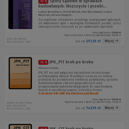
Spory sądowe w sprawach
-10 %
budowlanych. Wszczęcie i przebi...
Łukasz Bernatowicz, Michał Bieniak, Piotr Biernatowski, Łukasz
Błaszczak, Adriana Gostępsk...
Szczegółowe omówienie przebiegu postępowań sądowych:
od właściwości sądu i wymogów formalnych pozwu, przez
zabezpieczenie roszczeń, aż po zaskarżanie wyroków.
Cena regularna:
279,00 zł
Najniższa cena z 30 dni przed obniżką:
195,30 zł
KAM-7107 W01D01
251,10 zł
Więcej
Już od:
Rok publikacji: 2026
JPK_PIT krok po kroku
-10 %
Patrycja Kubiesa
JPK_PIT nie jest wyłącznie narzędziem technicznego
przekazywania danych. W praktyce oznacza on zmianę
podejścia do prowadzenia ewidencji podatkowej, sposobu
dokumentowania zdarzeń gospodarczych oraz
przygotowania systemów księgowych do raportowania
danych w ustrukturyzowanej, jednolitej formie.
Szkolenie ON-LINE dla klientów publikacji!
Cena regularna:
159,00 zł
Najniższa cena z 30 dni przed obniżką:
111,30 zł
Wolters Kluwer Polska
EBO-4923 W01P01
143,10 zł
Więcej
Już od:
Rok publikacji: 2026
JPK_CIT krok po kroku