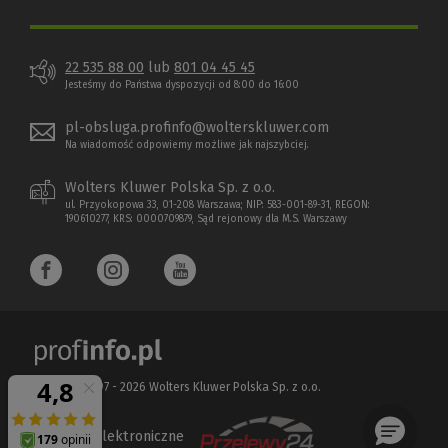
22 535 88 00
lub
801 04 45 45
Jesteśmy do Państwa dyspozycji od 8:00 do 16:00
pl-obsluga.profinfo@wolterskluwer.com
Na wiadomość odpowiemy możliwe jak najszybciej.
Wolters Kluwer Polska Sp. z o.o.
ul. Przyokopowa 33, 01-208 Warszawa; NIP: 583-001-89-31, REGON:
190610277, KRS: 0000709879, Sąd rejonowy dla M.S. Warszawy
Copyright 1997 - 2026 Wolters Kluwer Polska Sp. z o.o.
Płatności elektroniczne
(Nowe
(Link