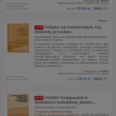
Cena regularna:
169,00 zł
Najniższa cena z 30 dni przed obniżką:
118,29 zł
Wolters Kluwer Polska
KAM-1919 W05P01
152,09 zł
Więcej
Już od:
Rok publikacji: 2026
Nowość
Polityka cen transferowych. Cel,
-10 %
elementy, procedury
Tomasz Gnypek, Paulina Henrykowska, Małgorzata Karbowiak, Marta
Kiryczuk, Kacper Kwasik, J...
W publikacji omówiono politykę cen transferowych jako
element zarządzania transakcjami pomiędzy podmiotami
powiązanymi, również w kontekście ryzyk podatkowych
występujących przy raportowaniu transakcji
wewnątrzgrupowych. Obejmuje ona całość procesu
zarządzania cenami transferowymi: od definicji polityki,
przez identyfikację podmiotów, po dokumentację, metody
kalkulacji oraz sankcje.
Cena regularna:
239,00 zł
Najniższa cena z 30 dni przed obniżką:
167,30 zł
KAM-7239 W01P01
215,10 zł
Więcej
Już od:
Rok publikacji: 2026
Podatki i księgowanie w
-10 %
działalności budowlanej, dewelo...
Monika Brzostowska, Monika Niewińska
Poradnik + szkolenie on-line
W książce kompleksowo omówiono zasady opodatkowania