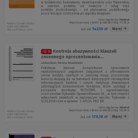
w działalności budowlanej, deweloperskiej oraz flipperskiej
w zakresie podatku od towarów i usług oraz
podatku dochodowego – od planowania podatkowego
przez bieżące rozliczenia po aspekty księgowe.
Cena regularna:
159,00 zł
Najniższa cena z 30 dni przed obniżką:
111,30 zł
Wolters Kluwer Polska
KAM-7325 W01P01
143,10 zł
Więcej
Już od:
Rok publikacji: 2026
Kontrola abuzywności klauzuli
-10 %
zmiennego oprocentowania...
Lesław Góral, Tobiasz Nowakowski
Publikacja stanowi kompleksowe opracowanie
najistotniejszych zagadnień związanych z oferowaniem
umów kredytu opartych o zmienną stopę procentową.
Autorzy skupiają się na kwestiach dotyczących obowiązków
informacyjnych banków i innych instytucji finansowych
udzielających konsumentom kredytów, które wynikają z
przepisów dyrektywy 93/13/EWG i ugruntowanego
orzecznictwa Trybunału Sprawiedliwości UE, , w tym również
wskazówek zawartych w najnowszym wyroku Trybunału z
12.02.2026 roku w sprawie C-471/24, PKO BP.
Cena regularna:
189,00 zł
Najniższa cena z 30 dni przed obniżką:
132,30 zł
Wolters Kluwer Polska
KAM-7180 W01P01
170,10 zł
Więcej
Już od:
Rok publikacji: 2026