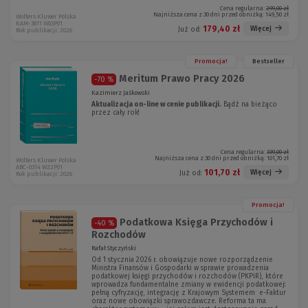
Cena regularna:
299,00 zł
Najniższa cena z 30 dni przed obniżką:
149,50 zł
Wolters Kluwer Polska
KAM-3811 W03P01
179,40 zł
Więcej
Już od:
Rok publikacji: 2026
Promocja!
Bestseller
Meritum Prawo Pracy 2026
-70 %
Kazimierz Jaśkowski
Aktualizacja on-line w cenie publikacji.
Bądź na bieżąco
przez cały rok!
Cena regularna:
339,00 zł
Najniższa cena z 30 dni przed obniżką:
101,70 zł
Wolters Kluwer Polska
ABC-0314 W22P01
101,70 zł
Więcej
Już od:
Rok publikacji: 2026
Promocja!
Podatkowa Księga Przychodów i
-40 %
Rozchodów
Rafał Styczyński
Od 1 stycznia 2026 r. obowiązuje nowe rozporządzenie
Ministra Finansów i Gospodarki w sprawie prowadzenia
podatkowej księgi przychodów i rozchodów (PKPiR), które
wprowadza fundamentalne zmiany w ewidencji podatkowej:
pełną cyfryzację, integrację z Krajowym Systemem e-Faktur
oraz nowe obowiązki sprawozdawcze. Reforma ta ma