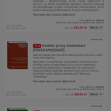
prawnego i planistycznego, przez ocenę ograniczeń w
obrocie, po skutki podatkowe transakcji. Autorzy pokazują
jak identyfikować ryzyka i formułować rekomendacje, które
realnie wspierają podejmowanie decyzji inwestycyjnych.
Planowana data wydania:
2026.10.27
Cena regularna:
299,00 zł
Najniższa cena z 30 dni przed obniżką:
209,30 zł
KAM-7401 W01P01
254,15 zł
Więcej
Już od:
Rok publikacji: 2026
Promocja!
Kodeks pracy. Komentarz
-15 %
[PRZEDSPRZEDAŻ]
Mądrzycki Błażej, Dominika Dörre-Kolasa, Dorota Dzienisiuk, Ludwik
Florek, Iwona Gęsicka,...
Najnowsze, kompleksowe opracowanie komentarza do
Kodeksu pracy przygotowane przez grono wybitnych
specjalistów prawa pracy, nawiązujące do najlepszych
tradycji polskiej doktryny, wyznaczonych przez ceniony
komentarz pod redakcją naukową prof. Tadeusza
Zielińskiego.
Planowana data wydania:
2026.10.01
Cena regularna:
399,00 zł
Najniższa cena z 30 dni przed obniżką:
279,30 zł
KAM-7169 W01P01
339,15 zł
Więcej
Już od:
Rok publikacji: 2026
Promocja!