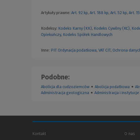
Artykuły prawne:
Art. 92 kp
,
Art. 188 kp
,
Art. 52 kp
,
Art. 1
Kodeksy:
Kodeks Karny (KK)
,
Kodeks Cywilny (KC)
,
Kode
Opiekuńczy
,
Kodeks Spółek Handlowych
Inne:
PIT
Ordynacja podatkowa
,
VAT
CIT
,
Ochrona danyc
Podobne:
Abolicja dla cudzoziemców
●
Abolicja podatkowa
●
Ab
Administracja geologiczna
●
Administracja i instytuc
Kontakt
O nas