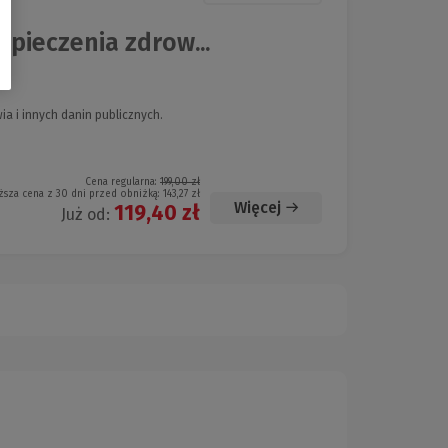
pieczenia zdrow...
a i innych danin publicznych.
Cena regularna:
199,00 zł
ższa cena z 30 dni przed obniżką:
143,27 zł
Więcej
119,40 zł
Już od: