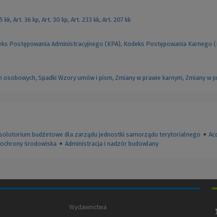
55 kk
,
Art. 36 kp
,
Art. 30 kp
,
Art. 233 kk
,
Art. 207 kk
ks Postępowania Administracyjnego (KPA)
,
Kodeks Postępowania Karnego 
h osobowych
,
Spadki
Wzory umów i pism
,
Zmiany w prawie karnym
,
Zmiany w p
solutorium budżetowe dla zarządu jednostki samorządu terytorialnego
●
Ac
je ochrony środowiska
●
Administracja i nadzór budowlany
Wydawnictwa