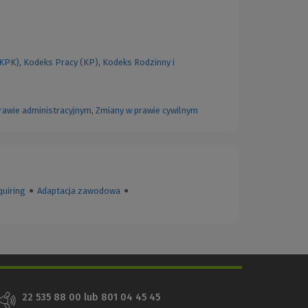
(KPK)
,
Kodeks Pracy (KP)
,
Kodeks Rodzinny i
rawie administracyjnym
,
Zmiany w prawie cywilnym
quiring
●
Adaptacja zawodowa
●
22 535 88 00
lub
801 04 45 45