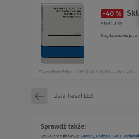
Skł
-40 %
Paweł Lenio
Książka omawia prawne
Wolters Kluwer Polska
KAM-7188 W01P01
Rok publikacji: 2026
Lista haseł LEX
Sprawdź także:
Szukaj produktów wg:
Zawody
,
Rodzaje
,
Serie
,
Wydawni