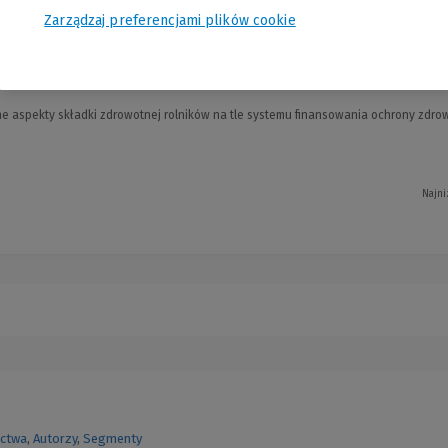
Zarządzaj preferencjami plików cookie
adka zdrowotna rolników a zasady ubez
 aspekty składki zdrowotnej rolników na tle systemu finansowania ochrony zdrowi
Najni
ctwa
,
Autorzy
,
Segmenty