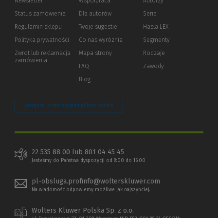
Newsletter
Współpraca
Autorzy
Status zamówienia
Dla autorów
(Nowe
(Link
Serie
okno)
do
Regulamin sklepu
Twoje sugestie
Hasła LEX
innej
strony)
Polityka prywatności
(Nowe
(Link
Co nas wyróżnia
Segmenty
okno)
do
Zwrot lub reklamacja
Mapa strony
Rodzaje
innej
zamówienia
strony)
FAQ
Zawody
Blog
Zarządzaj preferencjami plików cookie
22 535 88 00
lub
801 04 45 45
Jesteśmy do Państwa dyspozycji od 8:00 do 16:00
pl-obsluga.profinfo@wolterskluwer.com
Na wiadomość odpowiemy możliwe jak najszybciej.
Wolters Kluwer Polska Sp. z o.o.