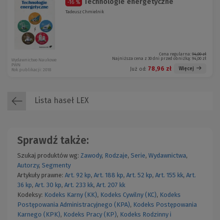
Technologie energetyczne
-16 %
Tadeusz Chmielnik
Cena regularna:
94,00 zł
Najniższa cena z 30 dni przed obniżką:
94,00 zł
Wydawnictwo Naukowe
PWN
78,96 zł
Więcej
Już od:
Rok publikacji: 2018
Lista haseł LEX
Sprawdź także:
Szukaj produktów wg:
Zawody
,
Rodzaje
,
Serie
,
Wydawnictwa
,
Autorzy
,
Segmenty
Artykuły prawne:
Art. 92 kp
,
Art. 188 kp
,
Art. 52 kp
,
Art. 155 kk
,
Art.
36 kp
,
Art. 30 kp
,
Art. 233 kk
,
Art. 207 kk
Kodeksy:
Kodeks Karny (KK)
,
Kodeks Cywilny (KC)
,
Kodeks
Postępowania Administracyjnego (KPA)
,
Kodeks Postępowania
Karnego (KPK)
,
Kodeks Pracy (KP)
,
Kodeks Rodzinny i