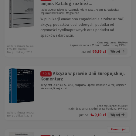
unijne. Katalog rozbież...
Izabela Andrzejewska-Czernek, Adam Bącal, Adam Bartosiewicz,
Bogumił Brzeziński, Magdalena...
W publikacji omówiono zagadnienia z zakresu: VAT,
akcyzy, podatków dochodowych, podatku od
czynności cywilnoprawnych oraz podatku od
spadków i darowizn.
Cena regularna:
136,00 zł
Najniższa cena z 30 dni przed obniżką:
95,19 zł
Wolters Kluwer Polska
EBO-1901 W01P01
95,19 zł
Więcej
Już od:
Rok publikacji: 2015
Akcyza w prawie Unii Europejskiej.
-30 %
Komentarz
Krzysztof Lasiński-Sulecki, Zbigniew Liptak, Ireneusz Mirek, Wojciech
Morawski, Grzegorz M...
Cena regularna:
213,00 zł
Najniższa cena z 30 dni przed obniżką:
149,10 zł
Wolters Kluwer Polska
149,10 zł
Więcej
Już od:
Rok publikacji: 2014
Promocja!