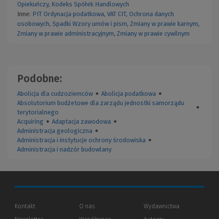
Opiekuńczy
,
Kodeks Spółek Handlowych
Inne:
PIT
Ordynacja podatkowa
,
VAT
CIT
,
Ochrona danych
osobowych
,
Spadki
Wzory umów i pism
,
Zmiany w prawie karnym
,
Zmiany w prawie administracyjnym
,
Zmiany w prawie cywilnym
Podobne:
Abolicja dla cudzoziemców
●
Abolicja podatkowa
●
Absolutorium budżetowe dla zarządu jednostki samorządu
●
terytorialnego
Acquiring
●
Adaptacja zawodowa
●
Administracja geologiczna
●
Administracja i instytucje ochrony środowiska
●
Administracja i nadzór budowlany
Kontakt
O nas
Wydawnictwa