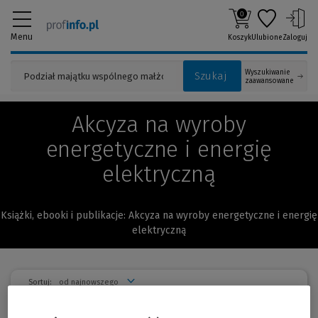
0
Menu
Koszyk
Ulubione
Zaloguj
Wyszukiwanie
Szukaj
zaawansowane
Akcyza na wyroby
energetyczne i energię
elektryczną
Książki, ebooki i publikacje: Akcyza na wyroby energetyczne i energię
elektryczną
Sortuj: