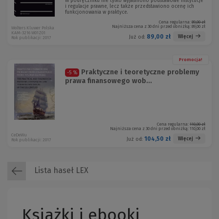
W podręczniku nie tylko wyjaśniono podstawowe instytucje
i regulacje prawne, lecz także przedstawiono ocenę ich
funkcjonowania w praktyce.
Cena regularna:
89,00 zł
Najniższa cena z 30 dni przed obniżką:
89,00 zł
Wolters Kluwer Polska
KAM-3216 W01Z01
89,00 zł
Więcej
Już od:
Rok publikacji: 2017
Promocja!
Praktyczne i teoretyczne problemy
-5 %
prawa finansowego wob...
Cena regularna:
110,00 zł
Najniższa cena z 30 dni przed obniżką:
110,00 zł
CeDeWu
104,50 zł
Więcej
Już od:
Rok publikacji: 2017
Lista haseł LEX
Książki i ebooki