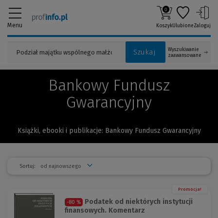
0
Menu
Koszyk
Ulubione
Zaloguj
Wyszukiwanie
Szukaj
zaawansowane
Bankowy Fundusz
Gwarancyjny
Książki, ebooki i publikacje: Bankowy Fundusz Gwarancyjny
Sortuj:
Promocja!
Podatek od niektórych instytucji
-80 %
finansowych. Komentarz