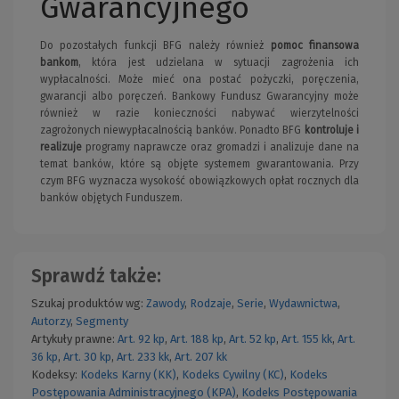
Gwarancyjnego
Do pozostałych funkcji BFG należy również
pomoc finansowa
bankom
, która jest udzielana w sytuacji zagrożenia ich
wypłacalności. Może mieć ona postać pożyczki, poręczenia,
gwarancji albo poręczeń. Bankowy Fundusz Gwarancyjny może
również w razie konieczności nabywać wierzytelności
zagrożonych niewypłacalnością banków. Ponadto BFG
kontroluje i
realizuje
programy naprawcze oraz gromadzi i analizuje dane na
temat banków, które są objęte systemem gwarantowania. Przy
czym BFG wyznacza wysokość obowiązkowych opłat rocznych dla
banków objętych Funduszem.
Sprawdź także:
Szukaj produktów wg:
Zawody
,
Rodzaje
,
Serie
,
Wydawnictwa
,
Autorzy
,
Segmenty
Artykuły prawne:
Art. 92 kp
,
Art. 188 kp
,
Art. 52 kp
,
Art. 155 kk
,
Art.
36 kp
,
Art. 30 kp
,
Art. 233 kk
,
Art. 207 kk
Kodeksy:
Kodeks Karny (KK)
,
Kodeks Cywilny (KC)
,
Kodeks
Postępowania Administracyjnego (KPA)
,
Kodeks Postępowania