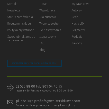
Kontakt
O nas
Wydawnictwa
Newsletter
Współpraca
Autorzy
Status zamówienia
Dla autorów
(Nowe
(Link
Serie
okno)
do
Regulamin sklepu
Twoje sugestie
Hasła LEX
innej
strony)
Polityka prywatności
(Nowe
(Link
Co nas wyróżnia
Segmenty
okno)
do
Zwrot lub reklamacja
Mapa strony
Rodzaje
innej
zamówienia
strony)
FAQ
Zawody
Blog
Zarządzaj preferencjami plików cookie
22 535 88 00
lub
801 04 45 45
Jesteśmy do Państwa dyspozycji od 8:00 do 16:00
pl-obsluga.profinfo@wolterskluwer.com
Na wiadomość odpowiemy możliwe jak najszybciej.