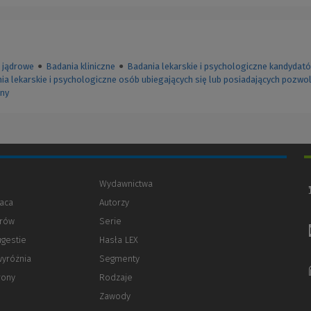
 jądrowe
●
Badania kliniczne
●
Badania lekarskie i psychologiczne kandydat
ia lekarskie i psychologiczne osób ubiegających się lub posiadających pozwo
ony
Wydawnictwa
aca
Autorzy
orów
(Nowe
(Link
Serie
okno)
do
ugestie
Hasła LEX
innej
strony)
wyróżnia
Segmenty
rony
Rodzaje
Zawody