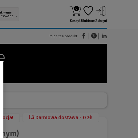
0
ukiwanie
ansowane
Koszyk
Ulubione
Zaloguj
(Nowe okno)
(Link do innej strony)
(Link do innej strony)
Poleć ten produkt:
e
mocja!
Darmowa dostawa - 0 zł!
znym)