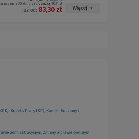
Cena regularna:
119,00 zł
iższa cena z 30 dni przed obniżką:
80,91 zł
Więcej
83,30 zł
Już od:
(KPK)
,
Kodeks Pracy (KP)
,
Kodeks Rodzinny i
rawie administracyjnym
,
Zmiany w prawie cywilnym