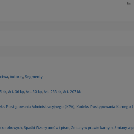
Najn
ctwa
,
Autorzy
,
Segmenty
55 kk
,
Art. 36 kp
,
Art. 30 kp
,
Art. 233 kk
,
Art. 207 kk
ks Postępowania Administracyjnego (KPA)
,
Kodeks Postępowania Karnego 
h osobowych
,
Spadki
Wzory umów i pism
,
Zmiany w prawie karnym
,
Zmiany w p