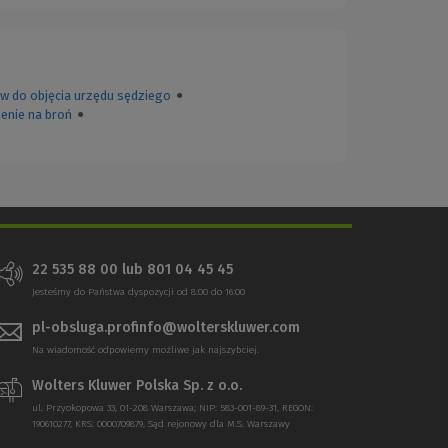
ów do objęcia urzędu sędziego
●
lenie na broń
●
22 535 88 00
lub
801 04 45 45
Jesteśmy do Państwa dyspozycji od 8:00 do 16:00
pl-obsluga.profinfo@wolterskluwer.com
Na wiadomość odpowiemy możliwe jak najszybciej.
Wolters Kluwer Polska Sp. z o.o.
ul. Przyokopowa 33, 01-208 Warszawa; NIP: 583-001-89-31, REGON:
190610277, KRS: 0000709879, Sąd rejonowy dla M.S. Warszawy