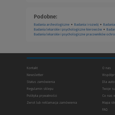
Podobne:
Badania archeologiczne
●
Badania i rozwój
●
Badania
Badania lekarskie i psychologiczne kierowców
●
Badan
Badania lekarskie i psychologiczne pracowników ochr
Kontakt
O nas
Newsletter
Współpr
Status zamówienia
Dla aut
Regulamin sklepu
Twoje s
Polityka prywatności
(Nowe
(Link
Co nas 
okno)
do
Zwrot lub reklamacja zamówienia
Mapa st
innej
strony)
FAQ