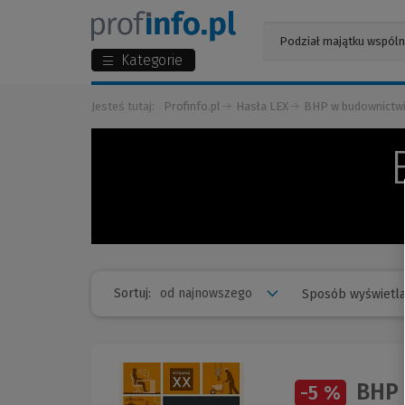
Kategorie
Jesteś tutaj:
Profinfo.pl
Hasła LEX
BHP w budownictw
Sortuj:
Sposób wyświetla
BHP 
-5 %