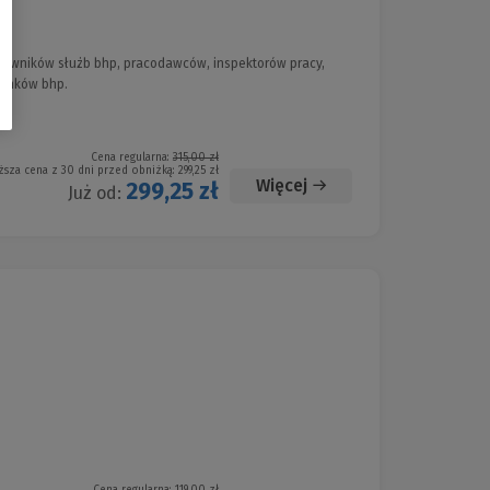
acowników służb bhp, pracodawców, inspektorów pracy,
runków bhp.
Cena regularna:
315,00 zł
ższa cena z 30 dni przed obniżką:
299,25 zł
Więcej
299,25 zł
Już od: