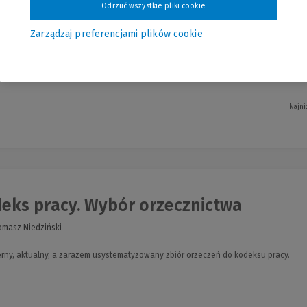
Odrzuć wszystkie pliki cookie
Zarządzaj preferencjami plików cookie
 uwzględnia zmiany w licznych przepisach i Polskich Normach. Poradnik dla: pr
rów pracy, projektantów, wykładowców, rzeczoznawców, uczniów, i studentów kie
Najni
eks pracy. Wybór orzecznictwa
omasz Niedziński
rny, aktualny, a zarazem usystematyzowany zbiór orzeczeń do kodeksu pracy.