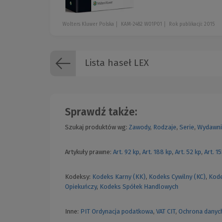
Wolters Kluwer Polska
KAM-2482 W01P01
Rok publikacji: 2015
Lista haseł LEX
Sprawdź także:
Szukaj produktów wg:
Zawody
,
Rodzaje
,
Serie
,
Wydawni
Artykuły prawne:
Art. 92 kp
,
Art. 188 kp
,
Art. 52 kp
,
Art. 1
Kodeksy:
Kodeks Karny (KK)
,
Kodeks Cywilny (KC)
,
Kode
Opiekuńczy
,
Kodeks Spółek Handlowych
Inne:
PIT
Ordynacja podatkowa
,
VAT
CIT
,
Ochrona danyc