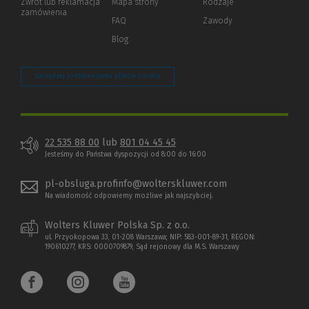
Zwrot lub reklamacja
Mapa strony
Rodzaje
innej
zamówienia
strony)
FAQ
Zawody
Blog
Zarządzaj preferencjami plików cookie
22 535 88 00
lub
801 04 45 45
Jesteśmy do Państwa dyspozycji od 8:00 do 16:00
pl-obsluga.profinfo@wolterskluwer.com
Na wiadomość odpowiemy możliwe jak najszybciej.
Wolters Kluwer Polska Sp. z o.o.
ul. Przyokopowa 33, 01-208 Warszawa; NIP: 583-001-89-31, REGON:
190610277, KRS: 0000709879, Sąd rejonowy dla M.S. Warszawy