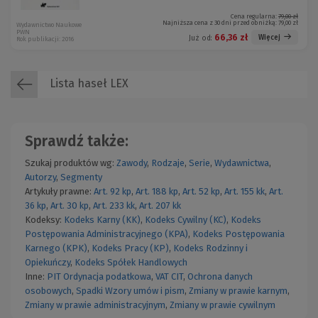
Cena regularna:
79,00 zł
Najniższa cena z 30 dni przed obniżką:
79,00 zł
Wydawnictwo Naukowe
PWN
66,36 zł
Więcej
Już od:
Rok publikacji: 2016
Lista haseł LEX
Sprawdź także:
Szukaj produktów wg:
Zawody
,
Rodzaje
,
Serie
,
Wydawnictwa
,
Autorzy
,
Segmenty
Artykuły prawne:
Art. 92 kp
,
Art. 188 kp
,
Art. 52 kp
,
Art. 155 kk
,
Art.
36 kp
,
Art. 30 kp
,
Art. 233 kk
,
Art. 207 kk
Kodeksy:
Kodeks Karny (KK)
,
Kodeks Cywilny (KC)
,
Kodeks
Postępowania Administracyjnego (KPA)
,
Kodeks Postępowania
Karnego (KPK)
,
Kodeks Pracy (KP)
,
Kodeks Rodzinny i
Opiekuńczy
,
Kodeks Spółek Handlowych
Inne:
PIT
Ordynacja podatkowa
,
VAT
CIT
,
Ochrona danych
osobowych
,
Spadki
Wzory umów i pism
,
Zmiany w prawie karnym
,
Zmiany w prawie administracyjnym
,
Zmiany w prawie cywilnym