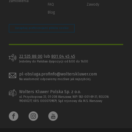
zamówienia
strony)
FAQ
Zawody
Blog
Zarządzaj preferencjami plików cookie
22 535 88 00
lub
801 04 45 45
Jesteśmy do Państwa dyspozycji od 8:00 do 16:00
pl-obsluga.profinfo@wolterskluwer.com
Na wiadomość odpowiemy możliwe jak najszybciej.
Wolters Kluwer Polska Sp. z o.o.
ul. Przyokopowa 33, 01-208 Warszawa; NIP: 583-001-89-31, REGON:
190610277, KRS: 0000709879, Sąd rejonowy dla M.S. Warszawy