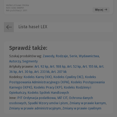
Wolters Kluwer Polska
NEX-0284 W08P01
Więcej
Rok publikacji: 2011
Lista haseł LEX
Sprawdź także:
Szukaj produktów wg:
Zawody
,
Rodzaje
,
Serie
,
Wydawnictwa
,
Autorzy
,
Segmenty
Artykuły prawne:
Art. 92 kp
,
Art. 188 kp
,
Art. 52 kp
,
Art. 155 kk
,
Art.
36 kp
,
Art. 30 kp
,
Art. 233 kk
,
Art. 207 kk
Kodeksy:
Kodeks Karny (KK)
,
Kodeks Cywilny (KC)
,
Kodeks
Postępowania Administracyjnego (KPA)
,
Kodeks Postępowania
Karnego (KPK)
,
Kodeks Pracy (KP)
,
Kodeks Rodzinny i
Opiekuńczy
,
Kodeks Spółek Handlowych
Inne:
PIT
Ordynacja podatkowa
,
VAT
CIT
,
Ochrona danych
osobowych
,
Spadki
Wzory umów i pism
,
Zmiany w prawie karnym
,
Zmiany w prawie administracyjnym
,
Zmiany w prawie cywilnym