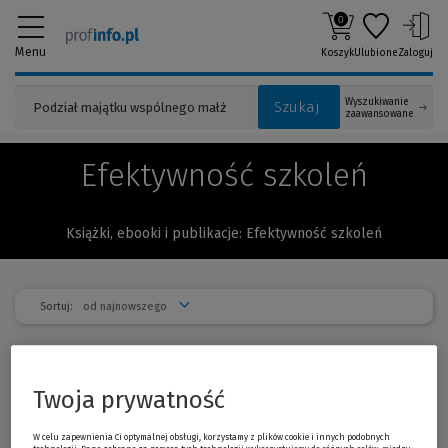
0
Menu
Koszyk
Ulubione
Zaloguj
Wyszukiwanie
Szukaj
zaawansowane
Efektywność szkoleń
Książki, ebooki i publikacje: Efektywność szkoleń
Sortuj:
Mocniejsze efekty szkoleń. 7 zasad
Twoja prywatność
utrwalania nowej wie...
Anthonie Wurth, Kees Wurth
Sprawdzone rozwiązania i narzędzia, dzięki którym
W celu zapewnienia Ci optymalnej obsługi, korzystamy z plików cookie i innych podobnych
można efektywnie przyswoić i później zastosować w