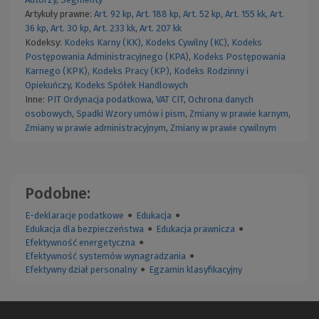
Artykuły prawne:
Art. 92 kp
,
Art. 188 kp
,
Art. 52 kp
,
Art. 155 kk
,
Art.
36 kp
,
Art. 30 kp
,
Art. 233 kk
,
Art. 207 kk
Kodeksy:
Kodeks Karny (KK)
,
Kodeks Cywilny (KC)
,
Kodeks
Postępowania Administracyjnego (KPA)
,
Kodeks Postępowania
Karnego (KPK)
,
Kodeks Pracy (KP)
,
Kodeks Rodzinny i
Opiekuńczy
,
Kodeks Spółek Handlowych
Inne:
PIT
Ordynacja podatkowa
,
VAT
CIT
,
Ochrona danych
osobowych
,
Spadki
Wzory umów i pism
,
Zmiany w prawie karnym
,
Zmiany w prawie administracyjnym
,
Zmiany w prawie cywilnym
Podobne:
E-deklaracje podatkowe
●
Edukacja
●
Edukacja dla bezpieczeństwa
●
Edukacja prawnicza
●
Efektywność energetyczna
●
Efektywność systemów wynagradzania
●
Efektywny dział personalny
●
Egzamin klasyfikacyjny