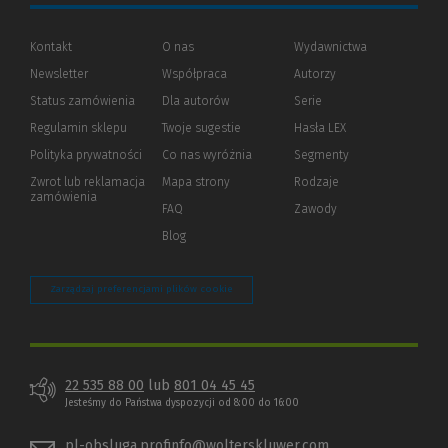
Kontakt
O nas
Wydawnictwa
Newsletter
Współpraca
Autorzy
Status zamówienia
Dla autorów
(Nowe
(Link
Serie
okno)
do
Regulamin sklepu
Twoje sugestie
Hasła LEX
innej
strony)
Polityka prywatności
(Nowe
(Link
Co nas wyróżnia
Segmenty
okno)
do
Zwrot lub reklamacja
Mapa strony
Rodzaje
innej
zamówienia
strony)
FAQ
Zawody
Blog
Zarządzaj preferencjami plików cookie
22 535 88 00
lub
801 04 45 45
Jesteśmy do Państwa dyspozycji od 8:00 do 16:00
pl-obsluga.profinfo@wolterskluwer.com