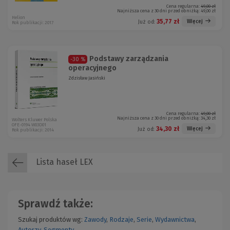
Cena regularna:
49,00 zł
Najniższa cena z 30 dni przed obniżką:
49,00 zł
Helion
35,77 zł
Więcej
Już od:
Rok publikacji: 2017
Podstawy zarządzania
-30 %
operacyjnego
Zdzisław Jasiński
Cena regularna:
49,00 zł
Najniższa cena z 30 dni przed obniżką:
34,30 zł
Wolters Kluwer Polska
OFE-0194 W03D01
34,30 zł
Więcej
Już od:
Rok publikacji: 2014
Lista haseł LEX
Sprawdź także:
Szukaj produktów wg:
Zawody
,
Rodzaje
,
Serie
,
Wydawnictwa
,
Autorzy
,
Segmenty