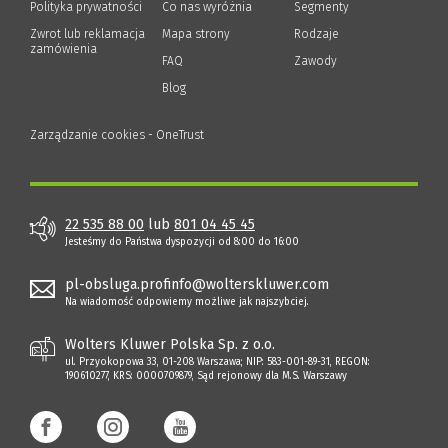
Polityka prywatności
(Nowe
(Link
Co nas wyróżnia
Segmenty
okno)
do
Zwrot lub reklamacja
Mapa strony
Rodzaje
innej
zamówienia
strony)
FAQ
Zawody
Blog
Zarządzanie cookies - OneTrust
22 535 88 00
lub
801 04 45 45
Jesteśmy do Państwa dyspozycji od 8:00 do 16:00
pl-obsluga.profinfo@wolterskluwer.com
Na wiadomość odpowiemy możliwe jak najszybciej.
Wolters Kluwer Polska Sp. z o.o.
ul. Przyokopowa 33, 01-208 Warszawa; NIP: 583-001-89-31, REGON:
190610277, KRS: 0000709879, Sąd rejonowy dla M.S. Warszawy