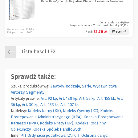
Maria Hass-Symotiuk, Magdalena Kludacz, Aleksandra Szewieczek
Cena regularna:
51,00 zł
Najniższa cena z 30 dni przed obniżką:
35,70 zł
Wolters Kluwer Polska
35,70 zł
Więcej
Już od:
Rok publikacji: 2013
Lista haseł LEX
Sprawdź także:
Szukaj produktów wg:
Zawody
,
Rodzaje
,
Serie
,
Wydawnictwa
,
Autorzy
,
Segmenty
Artykuły prawne:
Art. 92 kp
,
Art. 188 kp
,
Art. 52 kp
,
Art. 155 kk
,
Art.
36 kp
,
Art. 30 kp
,
Art. 233 kk
,
Art. 207 kk
Kodeksy:
Kodeks Karny (KK)
,
Kodeks Cywilny (KC)
,
Kodeks
Postępowania Administracyjnego (KPA)
,
Kodeks Postępowania
Karnego (KPK)
,
Kodeks Pracy (KP)
,
Kodeks Rodzinny i
Opiekuńczy
,
Kodeks Spółek Handlowych
Inne:
PIT
Ordynacja podatkowa
,
VAT
CIT
,
Ochrona danych