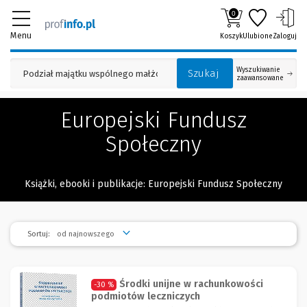
0
Menu
Koszyk
Ulubione
Zaloguj
Wyszukiwanie
Szukaj
zaawansowane
Europejski Fundusz
Społeczny
Książki, ebooki i publikacje: Europejski Fundusz Społeczny
Sortuj:
Środki unijne w rachunkowości
-30 %
podmiotów leczniczych