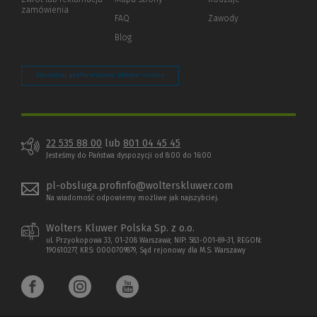
innej
zamówienia
strony)
FAQ
Zawody
Blog
Zarządzaj preferencjami plików cookie
22 535 88 00
lub
801 04 45 45
Jesteśmy do Państwa dyspozycji od 8:00 do 16:00
pl-obsluga.profinfo@wolterskluwer.com
Na wiadomość odpowiemy możliwe jak najszybciej.
Wolters Kluwer Polska Sp. z o.o.
ul. Przyokopowa 33, 01-208 Warszawa; NIP: 583-001-89-31, REGON:
190610277, KRS: 0000709879, Sąd rejonowy dla M.S. Warszawy