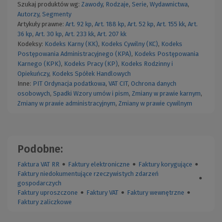
Szukaj produktów wg:
Zawody
,
Rodzaje
,
Serie
,
Wydawnictwa
,
Autorzy
,
Segmenty
Artykuły prawne:
Art. 92 kp
,
Art. 188 kp
,
Art. 52 kp
,
Art. 155 kk
,
Art.
36 kp
,
Art. 30 kp
,
Art. 233 kk
,
Art. 207 kk
Kodeksy:
Kodeks Karny (KK)
,
Kodeks Cywilny (KC)
,
Kodeks
Postępowania Administracyjnego (KPA)
,
Kodeks Postępowania
Karnego (KPK)
,
Kodeks Pracy (KP)
,
Kodeks Rodzinny i
Opiekuńczy
,
Kodeks Spółek Handlowych
Inne:
PIT
Ordynacja podatkowa
,
VAT
CIT
,
Ochrona danych
osobowych
,
Spadki
Wzory umów i pism
,
Zmiany w prawie karnym
,
Zmiany w prawie administracyjnym
,
Zmiany w prawie cywilnym
Podobne:
Faktura VAT RR
●
Faktury elektroniczne
●
Faktury korygujące
●
Faktury niedokumentujące rzeczywistych zdarzeń
●
gospodarczych
Faktury uproszczone
●
Faktury VAT
●
Faktury wewnętrzne
●
Faktury zaliczkowe