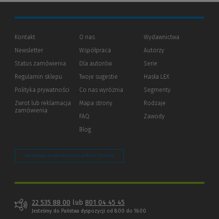
Kontakt
O nas
Wydawnictwa
Newsletter
Współpraca
Autorzy
Status zamówienia
Dla autorów
(Nowe
(Link
Serie
okno)
do
Regulamin sklepu
Twoje sugestie
Hasła LEX
innej
strony)
Polityka prywatności
(Nowe
(Link
Co nas wyróżnia
Segmenty
okno)
do
Zwrot lub reklamacja
Mapa strony
Rodzaje
innej
zamówienia
strony)
FAQ
Zawody
Blog
Zarządzaj preferencjami plików cookie
22 535 88 00
lub
801 04 45 45
Jesteśmy do Państwa dyspozycji od 8:00 do 16:00