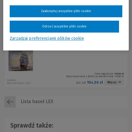
terytorialnego w procesie wykorzystania poszczególnych
instrumentów partycypacji społecznej.
Zaakceptuj wszystkie pliki cookie
Cena regularna:
199,00 zł
Najniższa cena z 30 dni przed obniżką:
199,00 zł
KAM-3154 W01P01
199,00 zł
Więcej
Już od:
Rok publikacji: 2017
Odrzuć wszystkie pliki cookie
Promocja!
Zarządzaj preferencjami plików cookie
Praktyczne i teoretyczne problemy
-5 %
prawa finansowego wob...
Cena regularna:
110,00 zł
Najniższa cena z 30 dni przed obniżką:
110,00 zł
CeDeWu
104,50 zł
Więcej
Już od:
Rok publikacji: 2017
Lista haseł LEX
Sprawdź także: