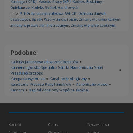
Karnego (KPK)
,
Kodeks Pracy (KP)
,
Kodeks Rodzinny i
Opiekuńczy
,
Kodeks Spółek Handlowych
Inne:
PIT
Ordynacja podatkowa
,
VAT
CIT
,
Ochrona danych
osobowych
,
Spadki
Wzory umów i pism
,
Zmiany w prawie karnym
,
Zmiany w prawie administracyjnym
,
Zmiany w prawie cywilnym
Podobne:
Kalkulacja i sprawozdawczość kosztów
●
Kamiennogórska Specjalna Strefa Ekonomiczna Małej
●
Przedsiębiorczości
Kampania wyborcza
●
Kanał technologiczny
●
Kancelaria Prezesa Rady Ministrów
●
Kanoniczne prawo
●
Kantory
●
Kapitał docelowy w spółce akcyjnej
Kontakt
O nas
Wydawnictwa
Newsletter
Współpraca
Autorzy