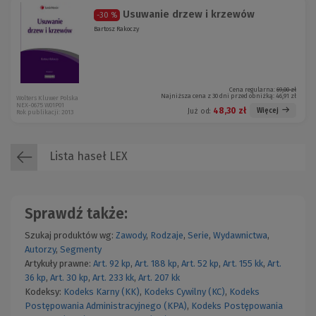
Usuwanie drzew i krzewów
-30 %
Bartosz Rakoczy
Cena regularna:
69,00 zł
Najniższa cena z 30 dni przed obniżką:
46,91 zł
Wolters Kluwer Polska
NEX-0675 W01P01
48,30 zł
Więcej
Już od:
Rok publikacji: 2013
Lista haseł LEX
Sprawdź także:
Szukaj produktów wg:
Zawody
,
Rodzaje
,
Serie
,
Wydawnictwa
,
Autorzy
,
Segmenty
Artykuły prawne:
Art. 92 kp
,
Art. 188 kp
,
Art. 52 kp
,
Art. 155 kk
,
Art.
36 kp
,
Art. 30 kp
,
Art. 233 kk
,
Art. 207 kk
Kodeksy:
Kodeks Karny (KK)
,
Kodeks Cywilny (KC)
,
Kodeks
Postępowania Administracyjnego (KPA)
,
Kodeks Postępowania