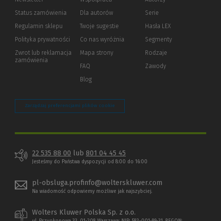
Status zamówienia
Dla autorów
(Nowe
(Link
Serie
okno)
do
Regulamin sklepu
Twoje sugestie
Hasła LEX
innej
strony)
Polityka prywatności
(Nowe
(Link
Co nas wyróżnia
Segmenty
okno)
do
Zwrot lub reklamacja
Mapa strony
Rodzaje
innej
zamówienia
strony)
FAQ
Zawody
Blog
Zarządzaj preferencjami plików cookie
22 535 88 00
lub
801 04 45 45
Jesteśmy do Państwa dyspozycji od 8:00 do 16:00
pl-obsluga.profinfo@wolterskluwer.com
Na wiadomość odpowiemy możliwe jak najszybciej.
Wolters Kluwer Polska Sp. z o.o.