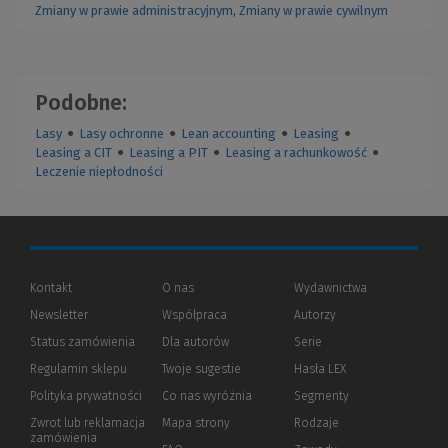
Zmiany w prawie administracyjnym
,
Zmiany w prawie cywilnym
Podobne:
Lasy
●
Lasy ochronne
●
Lean accounting
●
Leasing
●
Leasing a CIT
●
Leasing a PIT
●
Leasing a rachunkowość
●
Leczenie niepłodności
Kontakt
O nas
Wydawnictwa
Newsletter
Współpraca
Autorzy
Status zamówienia
Dla autorów
(Nowe
(Link
Serie
okno)
do
Regulamin sklepu
Twoje sugestie
Hasła LEX
innej
strony)
Polityka prywatności
(Nowe
(Link
Co nas wyróżnia
Segmenty
okno)
do
Zwrot lub reklamacja
Mapa strony
Rodzaje
innej
zamówienia
strony)