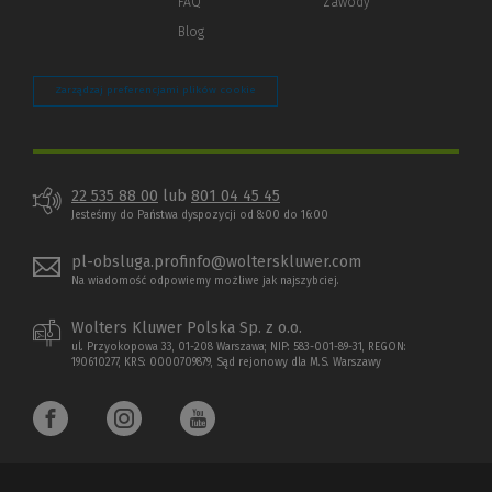
FAQ
Zawody
Blog
Zarządzaj preferencjami plików cookie
22 535 88 00
lub
801 04 45 45
Jesteśmy do Państwa dyspozycji od 8:00 do 16:00
pl-obsluga.profinfo@wolterskluwer.com
Na wiadomość odpowiemy możliwe jak najszybciej.
Wolters Kluwer Polska Sp. z o.o.
ul. Przyokopowa 33, 01-208 Warszawa; NIP: 583-001-89-31, REGON:
190610277, KRS: 0000709879, Sąd rejonowy dla M.S. Warszawy