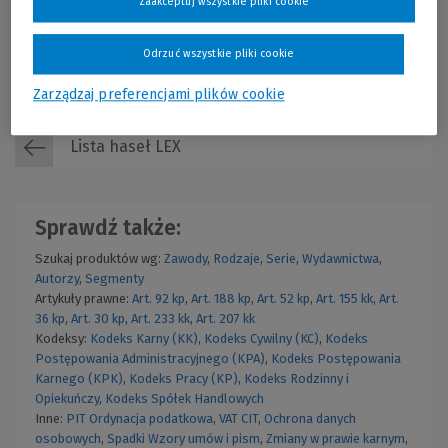
Zaakceptuj wszystkie pliki cookie
omówienie wszystkich zagadnień dotyczących zawodu
lekarza i lekarza dentysty, uwzględniając najnowszy stan
prawny.
Cena regularna:
149,00 zł
Odrzuć wszystkie pliki cookie
Najniższa cena z 30 dni przed obniżką:
149,00 zł
Wolters Kluwer Polska
KAM-2595 W01P01
149,00 zł
Więcej
Już od:
Rok publikacji: 2016
Zarządzaj preferencjami plików cookie
Lista haseł LEX
Sprawdź także:
Szukaj produktów wg:
Zawody
,
Rodzaje
,
Serie
,
Wydawnictwa
,
Autorzy
,
Segmenty
Artykuły prawne:
Art. 92 kp
,
Art. 188 kp
,
Art. 52 kp
,
Art. 155 kk
,
Art.
36 kp
,
Art. 30 kp
,
Art. 233 kk
,
Art. 207 kk
Kodeksy:
Kodeks Karny (KK)
,
Kodeks Cywilny (KC)
,
Kodeks
Postępowania Administracyjnego (KPA)
,
Kodeks Postępowania
Karnego (KPK)
,
Kodeks Pracy (KP)
,
Kodeks Rodzinny i
Opiekuńczy
,
Kodeks Spółek Handlowych
Inne:
PIT
Ordynacja podatkowa
,
VAT
CIT
,
Ochrona danych
osobowych
,
Spadki
Wzory umów i pism
,
Zmiany w prawie karnym
,